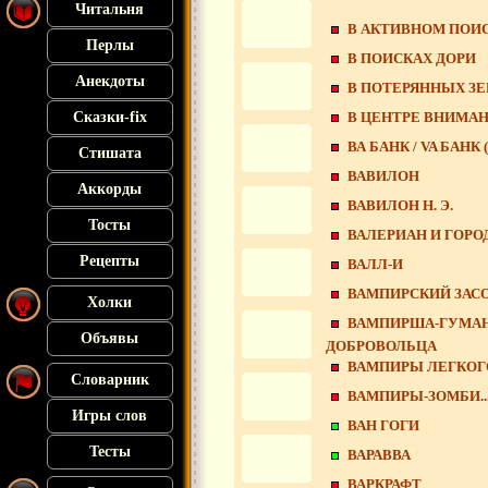
Читальня
В АКТИВНОМ ПОИ
Перлы
В ПОИСКАХ ДОРИ
Анекдоты
В ПОТЕРЯННЫХ З
В ЦЕНТРЕ ВНИМА
Сказки-fix
ВА БАНК / VA БАНК (
Стишата
ВАВИЛОН
Аккорды
ВАВИЛОН Н. Э.
Тосты
ВАЛЕРИАН И ГОРО
Рецепты
ВАЛЛ-И
ВАМПИРСКИЙ ЗАС
Холки
ВАМПИРША-ГУМАН
Объявы
ДОБРОВОЛЬЦА
ВАМПИРЫ ЛЕГКОГ
Словарник
ВАМПИРЫ-ЗОМБИ..
Игры слов
ВАН ГОГИ
Тесты
ВАРАВВА
ВАРКРАФТ