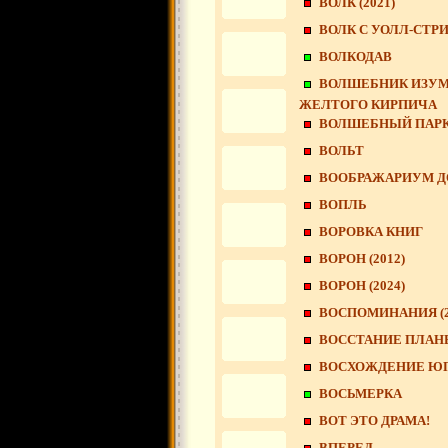
ВОЛК (2021)
ВОЛК С УОЛЛ-СТР
ВОЛКОДАВ
ВОЛШЕБНИК ИЗУМР
ЖЕЛТОГО КИРПИЧА
ВОЛШЕБНЫЙ ПАР
ВОЛЬТ
ВООБРАЖАРИУМ Д
ВОПЛЬ
ВОРОВКА КНИГ
ВОРОН (2012)
ВОРОН (2024)
ВОСПОМИНАНИЯ (2
ВОССТАНИЕ ПЛАН
ВОСХОЖДЕНИЕ Ю
ВОСЬМЕРКА
ВОТ ЭТО ДРАМА!
ВПЕРЕД