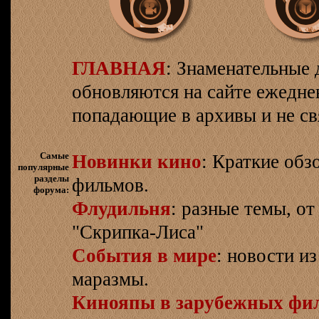
ГЛАВНАЯ
: Знаменательные 
обновляются на сайте ежеднев
попадающие в архивы и не св
Самые
Новинки кино
: Краткие об
популярные
разделы
фильмов.
форума:
Флудильня
: разные темы, о
"Скрипка-Лиса"
События в мире
: новости и
маразмы.
Кинояпы в зарубежных фи