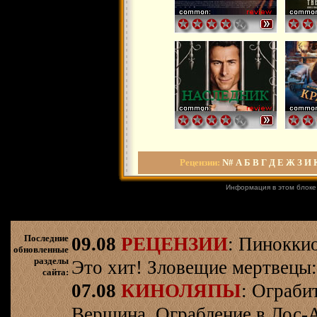
Рецензии
:
N#
А
Б
В
Г
Д
Е
Ж
З
И
Информация в этом блоке
Последние
09.08
РЕЦЕНЗИИ
: Пинокки
обновленные
разделы
Это хит! Зловещие мертвецы:
сайта:
07.08
КИНОЛЯПЫ
: Ограби
Вершина. Ограбление в Лос-