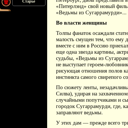
Старье
«Питерлэнд» свой новый фил
«Ведьмы из Сугаррамурди»...
Во власти женщины
Толпы фанаток осаждали статн
малость смущен тем, что ему д
вместе с ним в Россию приехал
еще одна звезда картины, актр
судьбы, «Ведьмы из Сугарраму
не выступает героем-любовник
рисующая отношения полов ка
инстинкта самого свирепого с
По сюжету ленты, незадачливы
Силва), удирая на захваченном
случайными попутчиками и сы
городок Сугаррамурди, где, ка
заправляют ведьмы.
У этих дам — прежде всего тр