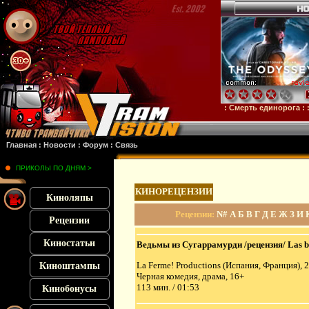
нштейн
: :
Микки 17
: :
Субстанция
: :
28 лет спустя
: :
Смерть единорога
: :
Оруди
Главная
:
Новости
:
Форум
:
Связь
ПРИКОЛЫ ПО ДНЯМ >
КИНОРЕЦЕНЗИИ
Киноляпы
Рецензии
:
N#
А
Б
В
Г
Д
Е
Ж
З
И
Рецензии
Киностатьи
Ведьмы из Сугаррамурди /рецензия/ Las b
La Ferme! Productions (Испания, Франция), 
Киноштампы
Черная комедия, драма, 16+
113 мин. / 01:53
Кинобонусы