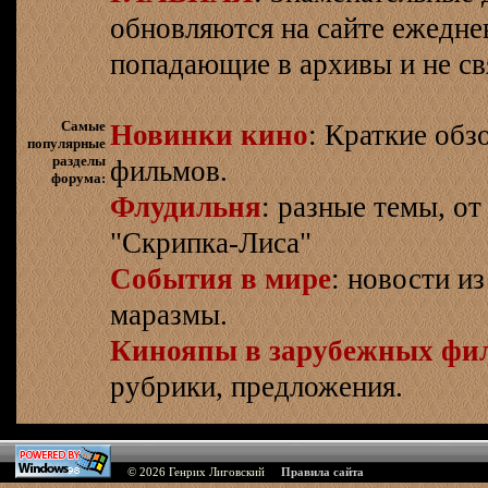
обновляются на сайте ежеднев
попадающие в архивы и не св
Самые
Новинки кино
: Краткие об
популярные
разделы
фильмов.
форума:
Флудильня
: разные темы, о
"Скрипка-Лиса"
События в мире
: новости и
маразмы.
Кинояпы в зарубежных фи
рубрики, предложения.
© 2026
Генрих Лиговский
Правила сайта