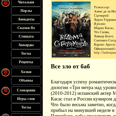
Читальня
Режиссер:
Перлы
Алекс де ла Иг
Сценарий:
Анекдоты
Хорхе Геррикаэ
В ролях:
Сказки-fix
Марио Касас,
Уго Силва,
Хавьер Ботет,
Стишата
Сантьяго Сегу
Карлос Аресес,
Аккорды
Официальный 
http://lasbruja
Тосты
Рецепты
Все зло от баб
Холки
Объявы
Благодаря успеху романтическ
дилогии «Три метра над уровн
Словарник
(2010-2012) испанский актер 
Касас стал в России кумиром 
Игры слов
Что было весьма заметно, когд
Тесты
прибыл на минувшей неделе в 
Петербург, дабы представить 