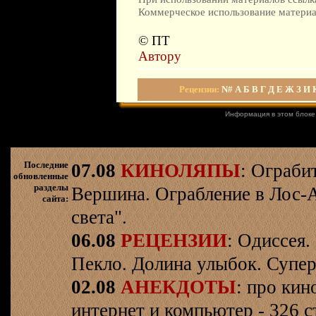
Коммерческое использование материал
© ПТ
Автору
Рецензии
:
N#
А
Б
В
Г
Д
Е
Ж
З
И
Информация в этом блоке
Последние
07.08
КИНОЛЯПЫ
: Ограби
обновленные
разделы
Вершина. Ограбление в Лос-
сайта:
света".
06.08
РЕЦЕНЗИИ
: Одиссея.
Пекло. Долина улыбок. Супер
02.08
АНЕКДОТЫ
: про кин
интернет и компьютер - 326 ст