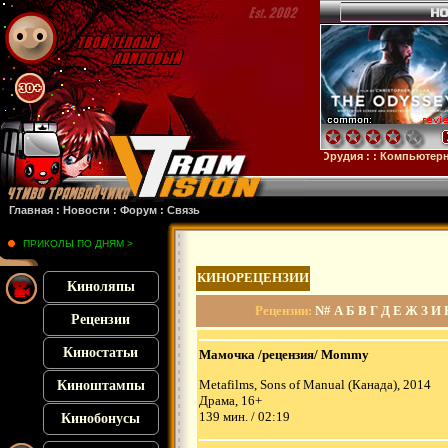
убстанция
: :
28 лет спустя
: :
Смерть единорога
: :
Орудия
: :
Компьютерные анек
Главная
:
Новости
:
Форум
:
Связь
ПРИКОЛЫ ПО ДНЯМ >
КИНОРЕЦЕНЗИИ
Киноляпы
Рецензии
:
N#
А
Б
В
Г
Д
Е
Ж
З
И
Рецензии
Киностатьи
Мамочка /рецензия/ Mommy
Metafilms, Sons of Manual (Канада), 2014
Киноштампы
Драма, 16+
139 мин. / 02:19
Кинобонусы