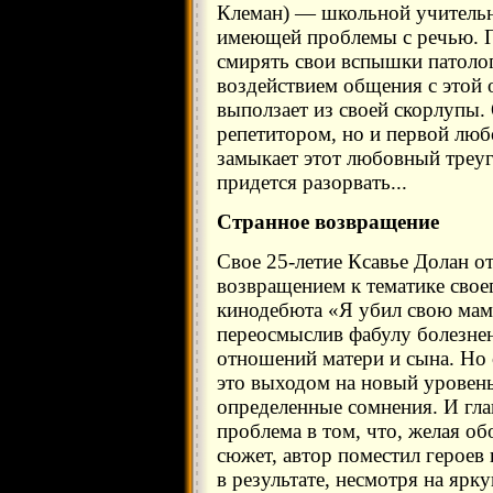
Клеман) — школьной учительн
имеющей проблемы с речью. П
смирять свои вспышки патолог
воздействием общения с этой
выползает из своей скорлупы. 
репетитором, но и первой люб
замыкает этот любовный треуг
придется разорвать...
Странное возвращение
Свое 25-летие Ксавье Долан о
возвращением к тематике свое
кинодебюта «Я убил свою мам
переосмыслив фабулу болезне
отношений матери и сына. Но 
это выходом на новый уровень
определенные сомнения. И гла
проблема в том, что, желая об
сюжет, автор поместил героев
в результате, несмотря на ярк