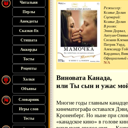
Читальня
Режиссер:
Перлы
Ксавье Долан
Сценарий:
Анекдоты
Ксавье Долан
В ролях:
Сказки-fix
Энни Дорвал,
Антуан-Оливье
Сюзанн Клема
Стишата
Патрик Уард,
Александр Гой
Аккорды
Кардинал, Виви
Официальный 
Тосты
N/A
Рецепты
Виновата Канада,
Холки
или Ты сын и ужас мо
Объявы
Словарник
Многие годы главным канадц
кинематографа оставался Дэви
Игры слов
Кроненберг. Но ныне при сло
Тесты
«канадское кино» в голове ки