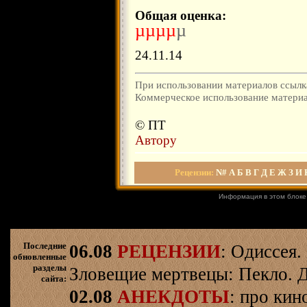
Общая оценка:
µµµµ
µ
24.11.14
При использовании материалов ссылка
Коммерческое использование материал
© ПТ
Автору
Рецензии
:
N#
А
Б
В
Г
Д
Е
Ж
З
И
Информация в этом блоке
Последние
06.08
РЕЦЕНЗИИ
: Одиссея.
обновленные
разделы
Зловещие мертвецы: Пекло. Д
сайта:
02.08
АНЕКДОТЫ
: про кин