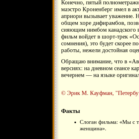
Конечно, пятый полнометражн
маэстро Кроненберг имел в ак
априори вызывает уважение. Н
общем хоре дифирамбов, позво
сияющим нимбом канадского ву
фильм войдет в шорт-трек «Ос
сомнения), это будет скорее 
работы, нежели достойная оце
Обращаю внимание, что в «Ав
версиях: на дневном сеансе ка
вечернем — на языке оригинал
© Эрик М. Кауфман, "Петербу
Факты
Слоган фильма: «Мы с т
женщина».