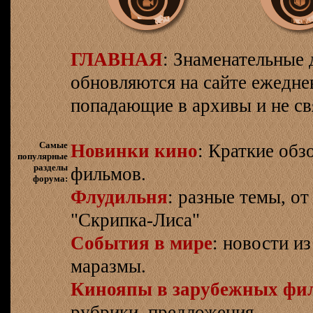
ГЛАВНАЯ
: Знаменательные 
обновляются на сайте ежеднев
попадающие в архивы и не св
Самые
Новинки кино
: Краткие об
популярные
разделы
фильмов.
форума:
Флудильня
: разные темы, о
"Скрипка-Лиса"
События в мире
: новости и
маразмы.
Кинояпы в зарубежных фи
рубрики, предложения.