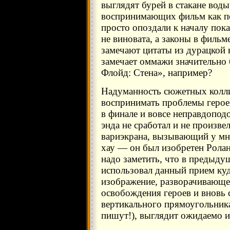
выглядят бурей в стакане воды
воспринимающих фильм как по
просто опоздали к началу пока
не виновата, а законы в филь
замечают цитаты из дурацкой 
замечает оммажи значительно
Флойд: Стена», например?
Надуманность сюжетных колли
воспринимать проблемы героев
в финале и вовсе неправдопод
энда не сработал и не произве
вариэкрана, вызывающий у мно
хау — он был изобретен Рола
надо заметить, что в предыд
использовал данный прием куд
изображение, разворачивающе
освобождения героев и вновь
вертикального прямоугольника 
пишут!), выглядит ожидаемо и