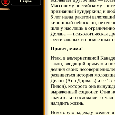
всплывает другое имя — Ксав
Старье
Массовому российскому зрите
признанный вундеркинд и люб
5 лет назад ракетой взлетевши
киношный небосклон, не очень
шли у нас лишь в ограниченно
Долана — психологическая д
фестивальных и премьерных п
Привет, мама!
Итак, в альтернативной Канад
закон, вводящий прямую и пол
деяния своих несовершеннолет
развиваться история молодящ
Дианы (Анн Дорваль) и ее 15-
Пилон), которого она вынужде
выраженный социопат, Стив не
значительно осложняет отчаян
наладить жизнь.
Некоторую надежду вселяет зн