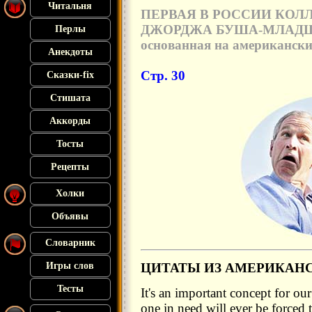
Читальня
ПЕРВАЯ В РОССИИ КОЛ
ДЖОРДЖА БУША-МЛАДШ
Перлы
основанная на американс
Анекдоты
Стр. 30
Сказки-fix
Стишата
Аккорды
Тосты
Рецепты
Холки
Объявы
Словарник
ЦИТАТЫ ИЗ АМЕРИКАН
Игры слов
Тесты
It's an important concept for our
one in need will ever be forced 