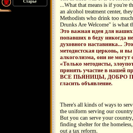
Старье
...What that means is if you're
an alcohol treatment center, the
Methodists who drink too much
Drunks Are Welcome" is what th
Это важная идея для наших 
попавших в беду никогда н
духовного наставника... Это
методистская церковь, и вы
алкоголизма, они не могут 
«Только методисты, злоупо
принять участие в нашей п
ВСЕ ПЬЯНИЦЫ, ДОБРО ПО
гласить объявление.
There's all kinds of ways to ser
the uniform serving our country
But you can serve your country,
finding shelter for the homeless
out a tax reform.