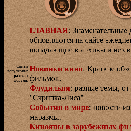
ГЛАВНАЯ
: Знаменательные 
обновляются на сайте ежеднев
попадающие в архивы и не св
Самые
Новинки кино
: Краткие об
популярные
разделы
фильмов.
форума:
Флудильня
: разные темы, о
"Скрипка-Лиса"
События в мире
: новости и
маразмы.
Кинояпы в зарубежных фи