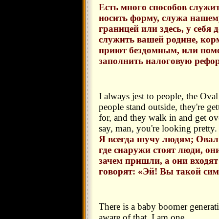
Есть много способов служи
носить форму, служа нашему
границей или здесь, у себя 
служить вашей родине, кор
приют бездомным, или помо
заполнить налоговую рефор
I always jest to people, the Oval
people stand outside, they're ge
for, and they walk in and get o
say, man, you're looking pretty.
Я всегда шучу людям; Оваль
где снаружи стоят люди, он
зачем пришли, а они входят
говорят: «Эй! Вы такой сим
There is a baby boomer generatio
aware of that. I am one.