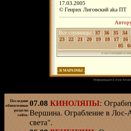
17.03.2005
© Генрих Лиговский aka ПТ
Автору
Все страницы:
|
| |
| |
| |
| 
37
36
35
34
|
| |
| |
| |
| |
| |
| |
| |
| 
23
22
21
20
19
18
17
16
|
| |
05
0
о коллекции и кн
. В МАРАЗМЫ .
Информация в этом блоке
Последние
07.08
КИНОЛЯПЫ
: Ограби
обновленные
разделы
Вершина. Ограбление в Лос-
сайта:
света".