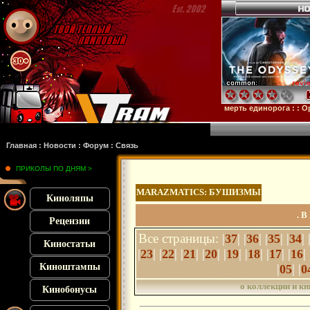
тейн
: :
Микки 17
: :
Субстанция
: :
28 лет спустя
: :
Смерть единорога
: :
Орудия
:
Главная
:
Новости
:
Форум
:
Связь
ПРИКОЛЫ ПО ДНЯМ >
MARAZMATICS: БУШИЗМЫ
Киноляпы
. 
Рецензии
Все страницы:
|
| |
| |
| |
| 
37
36
35
34
Киностатьи
|
| |
| |
| |
| |
| |
| |
| |
| 
23
22
21
20
19
18
17
16
Киноштампы
|
| |
05
0
о коллекции и кн
Кинобонусы