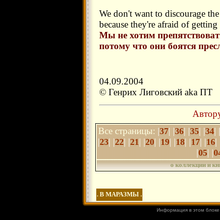
We don't want to discourage the
because they're afraid of getting
Мы не хотим препятствовать
потому что они боятся прес
04.09.2004
© Генрих Лиговский aka ПТ
Автору
Все страницы:
|
| |
| |
| |
| 
37
36
35
34
|
| |
| |
| |
| |
| |
| |
| |
| 
23
22
21
20
19
18
17
16
|
| |
05
0
о коллекции и кн
. В МАРАЗМЫ .
Информация в этом блоке