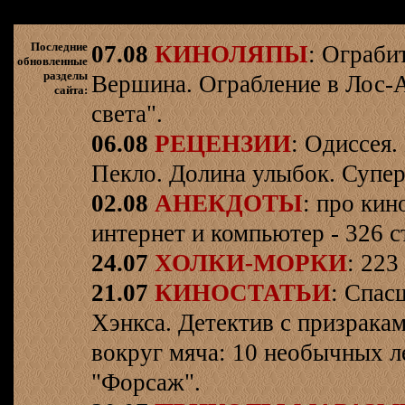
Последние
07.08
КИНОЛЯПЫ
: Ограби
обновленные
разделы
Вершина. Ограбление в Лос-
сайта:
света".
06.08
РЕЦЕНЗИИ
: Одиссея.
Пекло. Долина улыбок. Супер
02.08
АНЕКДОТЫ
: про кин
интернет и компьютер - 326 ст
24.07
ХОЛКИ-МОРКИ
: 223
21.07
КИНОСТАТЬИ
: Спас
Хэнкса. Детектив с призрака
вокруг мяча: 10 необычных л
"Форсаж".