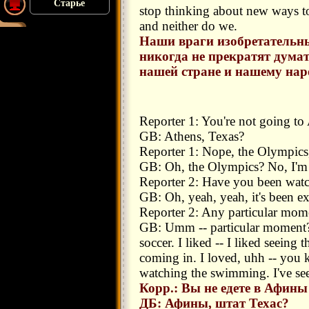
Старье
stop thinking about new ways t
and neither do we.
Наши враги изобретательны
никогда не прекратят думат
нашей стране и нашему наро
Reporter 1: You're not going to
GB: Athens, Texas?
Reporter 1: Nope, the Olympics,
GB: Oh, the Olympics? No, I'm
Reporter 2: Have you been wat
GB: Oh, yeah, yeah, it's been ex
Reporter 2: Any particular mom
GB: Umm -- particular moment? I l
soccer. I liked -- I liked seein
coming in. I loved, uhh -- you 
watching the swimming. I've seen
Корр.: Вы не едете в Афины
ДБ: Афины, штат Техас?