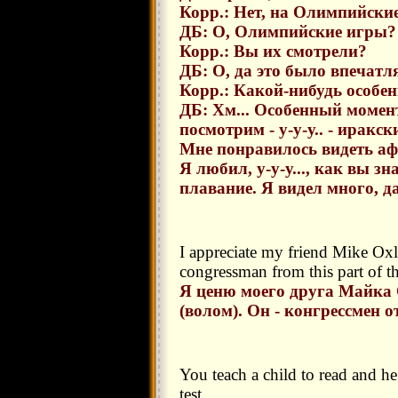
Корр.: Нет, на Олимпийски
ДБ: О, Олимпийские игры? 
Корр.: Вы их смотрели?
ДБ: О, да это было впечат
Корр.: Какой-нибудь особе
ДБ: Хм... Особенный момент
посмотрим - у-у-у.. - иракс
Мне понравилось видеть а
Я любил, у-у-у..., как вы з
плавание. Я видел много, д
I appreciate my friend Mike Oxle
congressman from this part of t
Я ценю моего друга Майка
(волом). Он - конгрессмен от
You teach a child to read and he 
test.