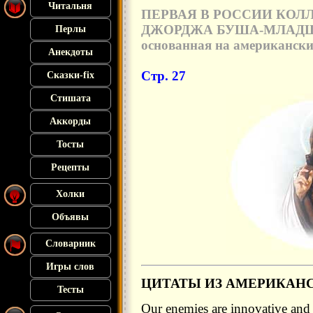
Читальня
ПЕРВАЯ В РОССИИ КОЛ
ДЖОРДЖА БУША-МЛАДШ
Перлы
основанная на американс
Анекдоты
Стр. 27
Сказки-fix
Стишата
Аккорды
Тосты
Рецепты
Холки
Объявы
Словарник
Игры слов
ЦИТАТЫ ИЗ АМЕРИКАН
Тесты
Our enemies are innovative and 