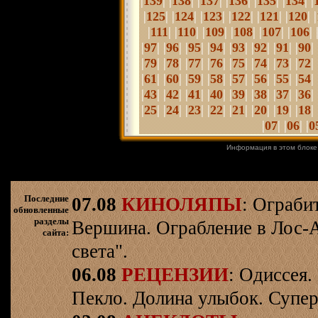
|
| |
| |
| |
| |
| |
| |
139
138
137
136
135
134
|
| |
| |
| |
| |
| |
| |
125
124
123
122
121
120
|
| |
| |
| |
| |
| |
| 
111
110
109
108
107
106
|
| |
| |
| |
| |
| |
| |
| |
| 
97
96
95
94
93
92
91
90
|
| |
| |
| |
| |
| |
| |
| |
| 
79
78
77
76
75
74
73
72
|
| |
| |
| |
|
|
| |
| |
| |
| 
61
60
59
58
57
56
55
54
|
| |
| |
| |
| |
| |
| |
| |
| 
43
42
41
40
39
38
37
36
|
| |
| |
| |
| |
| |
| |
| |
| 
25
24
23
22
21
20
19
18
|
| |
| |
07
06
0
Информация в этом блоке
Последние
07.08
КИНОЛЯПЫ
: Ограби
обновленные
разделы
Вершина. Ограбление в Лос-
сайта:
света".
06.08
РЕЦЕНЗИИ
: Одиссея.
Пекло. Долина улыбок. Супер