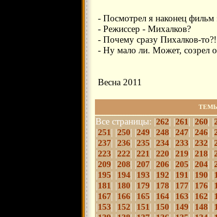
- Посмотрел я наконец фильм э
- Режиссер - Михалков?
- Почему сразу Пихалков-то?!
- Ну мало ли. Может, созрел 
Весна 2011
ТЕМЫ
Все страницы: |
| |
| |
| |
262
261
260
|
| |
| |
| |
| |
| |
| |
251
250
249
248
247
246
|
| |
| |
| |
| |
| |
| |
237
236
235
234
233
232
|
| |
| |
| |
| |
| |
| |
223
222
221
220
219
218
|
| |
| |
| |
| |
| |
| |
209
208
207
206
205
204
|
| |
| |
| |
| |
| |
| |
195
194
193
192
191
190
|
| |
| |
| |
| |
| |
| |
181
180
179
178
177
176
|
| |
| |
| |
| |
| |
| |
167
166
165
164
163
162
|
| |
| |
| |
| |
| |
| |
153
152
151
150
149
148