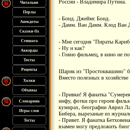
России - Владимира Путина.
Читальня
Перлы
- Бонд. Джеймс Бонд.
Анекдоты
- Дамм. Ван Дамм. Клод Ван
Сказки-fix
Стишата
- Мне сегодня "Пираты Кариб
- Ну и как?
Аккорды
- Говно фильмец, в кино не по
Тосты
Рецепты
Шарик из "Простоквашино" б
Вместо полезных в хозяйстве
Холки
Объявы
- Привки! Я фанатка "Сумерек
инфу, фотки про героев фильма
Словарник
кумирах, беографии Аврил Л
Игры слов
Бибера, вырезаные из журнало
- Привет. Я фанатка Бетховен
Тесты
взамен могу предложить биог