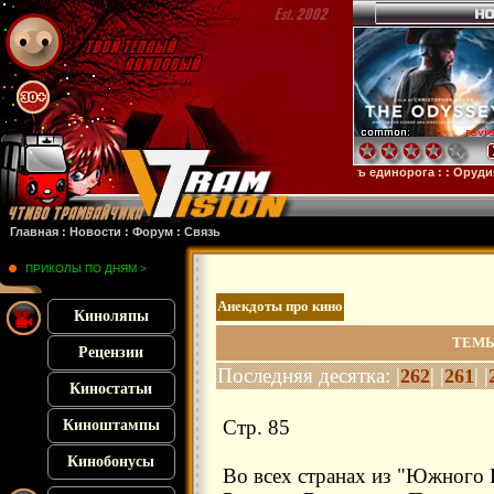
Микки 17
: :
Субстанция
: :
28 лет спустя
: :
Смерть единорога
: :
Орудия
: :
Компь
Главная
:
Новости
:
Форум
:
Связь
ПРИКОЛЫ ПО ДНЯМ >
Анекдоты про кино
Киноляпы
ТЕМЫ
Рецензии
Последняя десятка: |
| |
| |
262
261
Киностатьи
Стр. 85
Киноштампы
Кинобонусы
Во всех странах из "Южного 