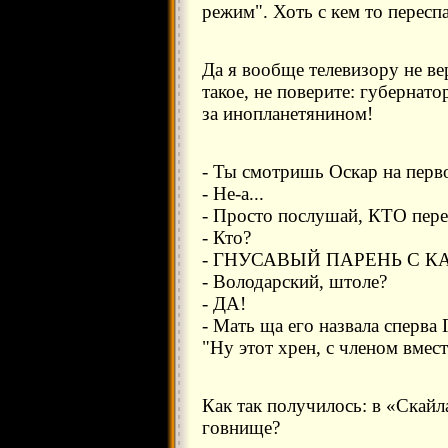
режим". Хоть с кем то пересп
Да я вообще телевизору не в
такое, не поверите: губернат
за инопланетянином!
- Ты смотришь Оскар на перв
- Не-а...
- Просто послушай, КТО пере
- Кто?
- ГНУСАВЫЙ ПАРЕНЬ С К
- Володарский, штоле?
- ДА!
- Мать ща его назвала сперва
"Ну этот хрен, с членом вмест
Как так получилось: в «Скайл
говнище?