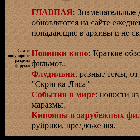
ГЛАВНАЯ
: Знаменательные 
обновляются на сайте ежеднев
попадающие в архивы и не св
Самые
Новинки кино
: Краткие об
популярные
разделы
фильмов.
форума:
Флудильня
: разные темы, о
"Скрипка-Лиса"
События в мире
: новости и
маразмы.
Кинояпы в зарубежных фи
рубрики, предложения.