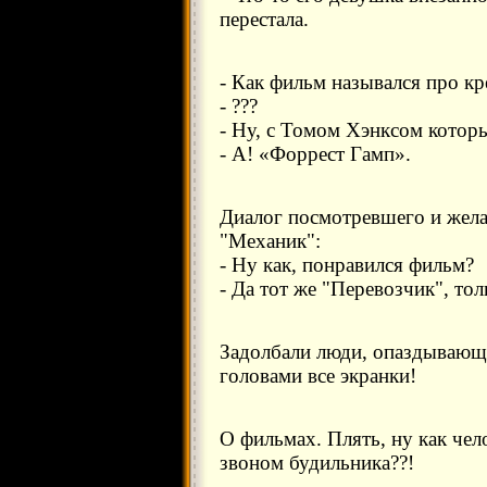
перестала.
- Как фильм назывался про кр
- ???
- Ну, с Томом Хэнксом котор
- А! «Форрест Гамп».
Диалог посмотревшего и жел
"Механик":
- Ну как, понравился фильм?
- Да тот же "Перевозчик", то
Задолбали люди, опаздывающи
головами все экранки!
О фильмах. Плять, ну как чел
звоном будильника??!