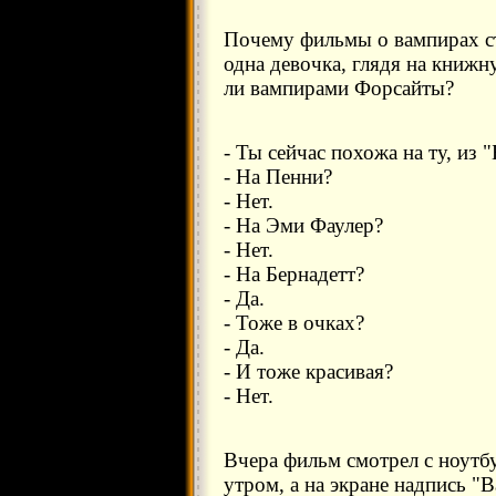
Почему фильмы о вампирах ст
одна девочка, глядя на книжн
ли вампирами Форсайты?
- Ты сейчас похожа на ту, из
- На Пенни?
- Нет.
- На Эми Фаулер?
- Нет.
- На Бернадетт?
- Да.
- Тоже в очках?
- Да.
- И тоже красивая?
- Нет.
Вчера фильм смотрел с ноутбу
утром, а на экране надпись 