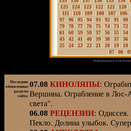
|
| |
| |
| |
| |
| |
| |
139
138
137
136
135
134
|
| |
| |
| |
| |
| |
| |
125
124
123
122
121
120
|
| |
| |
| |
| |
| |
| 
111
110
109
108
107
106
|
| |
| |
| |
| |
| |
| |
| |
| 
97
96
95
94
93
92
91
90
|
| |
| |
| |
| |
| |
| |
| |
| 
79
78
77
76
75
74
73
72
|
| |
| |
| |
|
|
| |
| |
| |
| 
61
60
59
58
57
56
55
54
|
| |
| |
| |
| |
| |
| |
| |
| 
43
42
41
40
39
38
37
36
|
| |
| |
| |
| |
| |
| |
| |
| 
25
24
23
22
21
20
19
18
|
| |
| |
07
06
0
Информация в этом блоке
Последние
07.08
КИНОЛЯПЫ
: Ограби
обновленные
разделы
Вершина. Ограбление в Лос-
сайта:
света".
06.08
РЕЦЕНЗИИ
: Одиссея.
Пекло. Долина улыбок. Супер