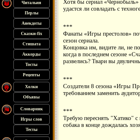
Хотя бы сериал «Чернобыль» 
Читальня
удастся ли совладать с техног
Перлы
Анекдоты
***
Фанаты «Игры престолов» пот
Сказки-fix
сезон сериала.
Стишата
Концовка им, видите ли, не п
когда в последнем сезоне «Сч
Аккорды
развелись? Твари вы двуличн
Тосты
Рецепты
***
Создатели 8 сезона «Игры Пр
Холки
требованием заменить аудито
Объявы
Словарник
***
Требую переснять "Хатико" с
Игры слов
собака в конце дождалась хоз
Тесты