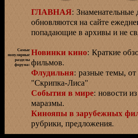
ГЛАВНАЯ
: Знаменательные 
обновляются на сайте ежеднев
попадающие в архивы и не св
Самые
Новинки кино
: Краткие об
популярные
разделы
фильмов.
форума:
Флудильня
: разные темы, о
"Скрипка-Лиса"
События в мире
: новости и
маразмы.
Кинояпы в зарубежных фи
рубрики, предложения.