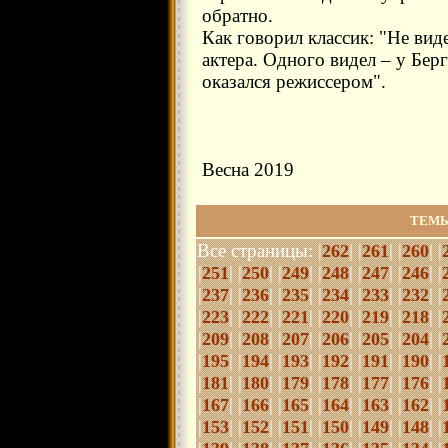
обратно.
Как говорил классик: "Не вид
актера. Одного видел – у Бер
оказался режиссером".
Весна 2019
ТЕМЫ
Все страницы: |
| |
| |
| |
262
261
260
|
| |
| |
| |
| |
| |
| |
251
250
249
248
247
246
|
| |
| |
| |
| |
| |
| |
237
236
235
234
233
232
|
| |
| |
| |
| |
| |
| |
223
222
221
220
219
218
|
| |
| |
| |
| |
| |
| |
209
208
207
206
205
204
|
| |
| |
| |
| |
| |
| |
195
194
193
192
191
190
|
| |
| |
| |
| |
| |
| |
181
180
179
178
177
176
|
| |
| |
| |
| |
| |
| |
167
166
165
164
163
162
|
| |
| |
| |
| |
| |
| |
153
152
151
150
149
148