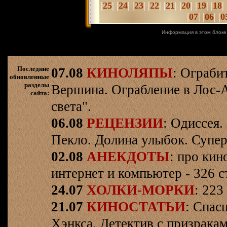
|
| |
| |
| |
| |
| |
| |
| |
| 
25
24
23
22
21
20
19
18
|
| |
| |
07
06
0
Информация в этом блоке
Последние
07.08
КИНОЛЯПЫ
: Ограби
обновленные
разделы
Вершина. Ограбление в Лос-
сайта:
света".
06.08
РЕЦЕНЗИИ
: Одиссея.
Пекло. Долина улыбок. Супер
02.08
АНЕКДОТЫ
: про кин
интернет и компьютер - 326 ст
24.07
ХОЛКИ-МОРКИ
: 223
21.07
КИНОСТАТЬИ
: Спас
Хэнкса. Детектив с призрака