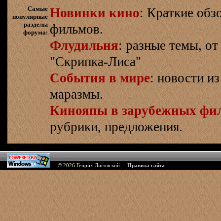
Самые
Новинки кино
: Краткие об
популярные
разделы
фильмов.
форума:
Флудильня
: разные темы, о
"Скрипка-Лиса"
События в мире
: новости и
маразмы.
Кинояпы в зарубежных фи
рубрики, предложения.
© 2026
Генрих Лиговский
Правила сайта