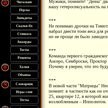
Мужики, помните! "Дюна" два
Читальня
вашу гетеросексуальность на 
Перлы
Анекдоты
***
Не понимаю дрочки на Тимоти
Сказки-fix
набрал двести тонн веса для р
Стишата
но не проще ли было замодел
Аккорды
Тосты
***
Команда первого гражданског
Рецепты
Ансеро, Семброски, Проктор
Почему я уверен, что это буд
Холки
Объявы
***
Словарник
В новой части "Матрицы" Нео
помнит: в частности как он о
Игры слов
25, квартире 12, в которой ж
Тесты
возлюбленным – Ипполитом.