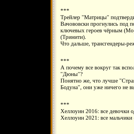
***
Трейлер "Матрицы" подтверд
Вачововски прогнулись под по
ключевых героев чёрным (Мо
(Тринити).
Что дальше, трансгендеры-ре
***
А почему все вокруг так вспо
"Дюны"?
Понятно же, что лучше "Стр
Бодуна", они уже ничего не в
***
Хеллоуин 2016: все девочки о
Хеллоуин 2021: все мальчики 