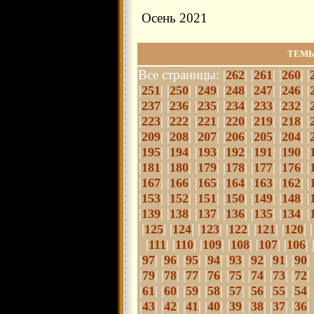
Осень 2021
ТЕМЫ
Все страницы: |
| |
| |
| |
262
261
260
|
| |
| |
| |
| |
| |
| |
251
250
249
248
247
246
|
| |
| |
| |
| |
| |
| |
237
236
235
234
233
232
|
| |
| |
| |
| |
| |
| |
223
222
221
220
219
218
|
| |
| |
| |
| |
| |
| |
209
208
207
206
205
204
|
| |
| |
| |
| |
| |
| |
195
194
193
192
191
190
|
| |
| |
| |
| |
| |
| |
181
180
179
178
177
176
|
| |
| |
| |
| |
| |
| |
167
166
165
164
163
162
|
| |
| |
| |
| |
| |
| |
153
152
151
150
149
148
|
| |
| |
| |
| |
| |
| |
139
138
137
136
135
134
|
| |
| |
| |
| |
| |
| |
125
124
123
122
121
120
|
| |
| |
| |
| |
| |
| 
111
110
109
108
107
106
|
| |
| |
| |
| |
| |
| |
| |
| 
97
96
95
94
93
92
91
90
|
| |
| |
| |
| |
| |
| |
| |
| 
79
78
77
76
75
74
73
72
|
| |
| |
| |
|
|
| |
| |
| |
| 
61
60
59
58
57
56
55
54
|
| |
| |
| |
| |
| |
| |
| |
| 
43
42
41
40
39
38
37
36