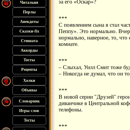
за его «Оскар»?
Читальня
Перлы
***
Анекдоты
С появлением сына я стал час
Пеппу». Это нормально. Вчер
Сказки-fix
нормально, наверное, то, что 
Стишата
комнате.
Аккорды
Тосты
***
– Слыхал, Уилл Смит тоже бу
Рецепты
– Никогда не думал, что он то
Холки
***
Объявы
В новой серии "Друзей" герои
Словарник
диванчике в Центральной коф
телефоны.
Игры слов
Тесты
***