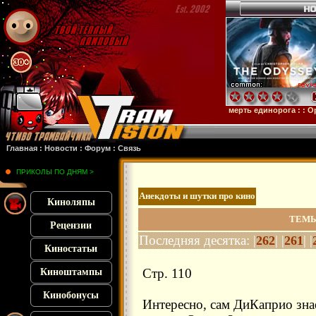
тейн
: :
Микки 17
: :
Субстанция
: :
28 лет спустя
: :
Смерть единорога
: :
Орудия
:
Главная
:
Новости
:
Форум
:
Связь
ПРИКОЛЫ ПО ДНЯМ >
Анекдоты и шутки про кино
Киноляпы
ТЕМЫ
Рецензии
Последняя десятка: |
| |
| |
262
261
Киностатьи
Стр. 110
Киноштампы
Кинобонусы
Интересно, сам ДиКаприо знае