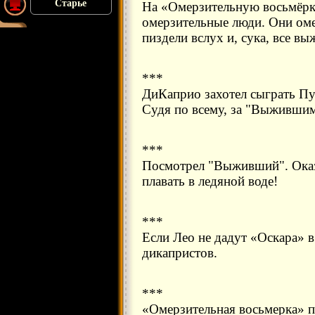
Старье
На «Омерзительную восьмёрк
омерзительные люди. Они оме
пиздели вслух и, сука, все вы
***
ДиКаприо захотел сыграть Пу
Судя по всему, за "Выживши
***
Посмотрел "Выживший". Оказ
плавать в ледяной воде!
***
Если Лео не дадут «Оскара» в 
дикапристов.
***
«Омерзительная восьмерка» п