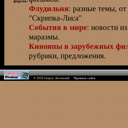
форума:
Флудильня
: разные темы, о
"Скрипка-Лиса"
События в мире
: новости и
маразмы.
Кинояпы в зарубежных фи
рубрики, предложения.
© 2026
Генрих Лиговский
Правила сайта