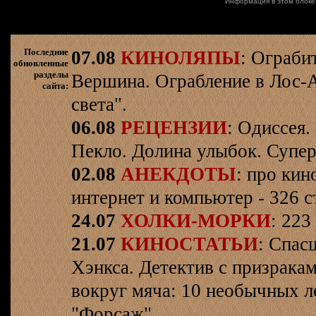
Информация в этом блоке
Последние
07.08
КИНОЛЯПЫ
: Ограби
обновленные
разделы
Вершина. Ограбление в Лос-
сайта:
света".
06.08
РЕЦЕНЗИИ
: Одиссея.
Пекло. Долина улыбок. Супер
02.08
АНЕКДОТЫ
: про кин
интернет и компьютер - 326 ст
24.07
ХОЛКИ-МОРКИ
: 223
21.07
КИНОСТАТЬИ
: Спас
Хэнкса. Детектив с призрака
вокруг мяча: 10 необычных л
"Форсаж".