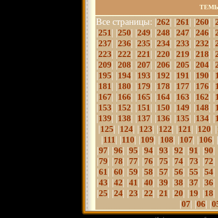
ТЕМЫ
Все страницы: |
| |
| |
| |
262
261
260
|
| |
| |
| |
| |
| |
| |
251
250
249
248
247
246
|
| |
| |
| |
| |
| |
| |
237
236
235
234
233
232
|
| |
| |
| |
| |
| |
| |
223
222
221
220
219
218
|
| |
| |
| |
| |
| |
| |
209
208
207
206
205
204
|
| |
| |
| |
| |
| |
| |
195
194
193
192
191
190
|
| |
| |
| |
| |
| |
| |
181
180
179
178
177
176
|
| |
| |
| |
| |
| |
| |
167
166
165
164
163
162
|
| |
| |
| |
| |
| |
| |
153
152
151
150
149
148
|
| |
| |
| |
| |
| |
| |
139
138
137
136
135
134
|
| |
| |
| |
| |
| |
| |
125
124
123
122
121
120
|
| |
| |
| |
| |
| |
| 
111
110
109
108
107
106
|
| |
| |
| |
| |
| |
| |
| |
| 
97
96
95
94
93
92
91
90
|
| |
| |
| |
| |
| |
| |
| |
| 
79
78
77
76
75
74
73
72
|
| |
| |
| |
|
|
| |
| |
| |
| 
61
60
59
58
57
56
55
54
|
| |
| |
| |
| |
| |
| |
| |
| 
43
42
41
40
39
38
37
36
|
| |
| |
| |
| |
| |
| |
| |
| 
25
24
23
22
21
20
19
18
|
| |
| |
07
06
0