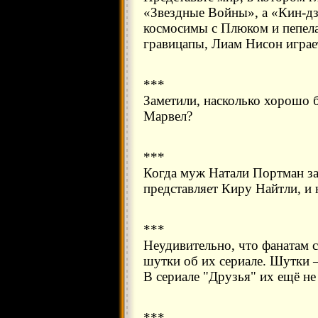
«Звездные Войны», а «Кин-дза
космосимы с Плюком и пепела
гравицапы, Лиам Нисон играе
***
Заметили, насколько хорошо 
Марвел?
***
Когда муж Натали Портман зан
представляет Киру Найтли, и 
***
Неудивительно, что фанатам 
шутки об их сериале. Шутки 
В сериале "Друзья" их ещё не
***