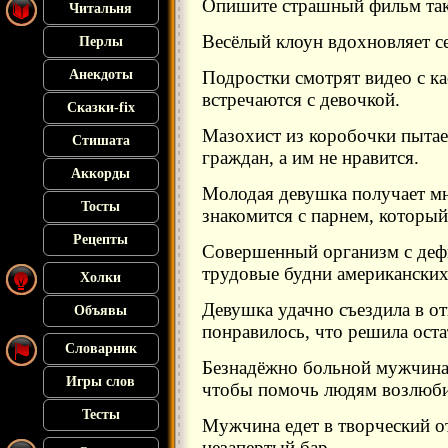
Опишите страшный фильм так
Читальня
Весёлый клоун вдохновляет с
Перлы
Анекдоты
Подростки смотрят видео с ка
встречаются с девочкой.
Сказки-fix
Мазохист из коробочки пытае
Стишата
граждан, а им не нравится.
Аккорды
Молодая девушка получает мно
Тосты
знакомится с парнем, который
Рецепты
Совершенный организм с деф
трудовые будни американских
Холки
Девушка удачно съездила в от
Объявы
понравилось, что решила оста
Словарник
Безнадёжно больной мужчина 
Игры слов
чтобы помочь людям возлюби
Тесты
Мужчина едет в творческий от
незапертый бар.