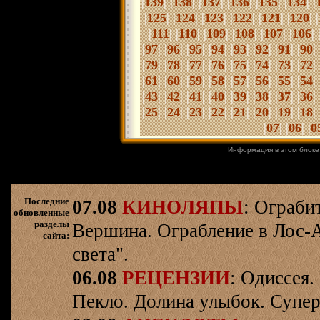
|
| |
| |
| |
| |
| |
| |
139
138
137
136
135
134
|
| |
| |
| |
| |
| |
| |
125
124
123
122
121
120
|
| |
| |
| |
| |
| |
| 
111
110
109
108
107
106
|
| |
| |
| |
| |
| |
| |
| |
| 
97
96
95
94
93
92
91
90
|
| |
| |
| |
| |
| |
| |
| |
| 
79
78
77
76
75
74
73
72
|
| |
| |
| |
|
|
| |
| |
| |
| 
61
60
59
58
57
56
55
54
|
| |
| |
| |
| |
| |
| |
| |
| 
43
42
41
40
39
38
37
36
|
| |
| |
| |
| |
| |
| |
| |
| 
25
24
23
22
21
20
19
18
|
| |
| |
07
06
0
Информация в этом блоке
Последние
07.08
КИНОЛЯПЫ
: Ограби
обновленные
разделы
Вершина. Ограбление в Лос-
сайта:
света".
06.08
РЕЦЕНЗИИ
: Одиссея.
Пекло. Долина улыбок. Супер