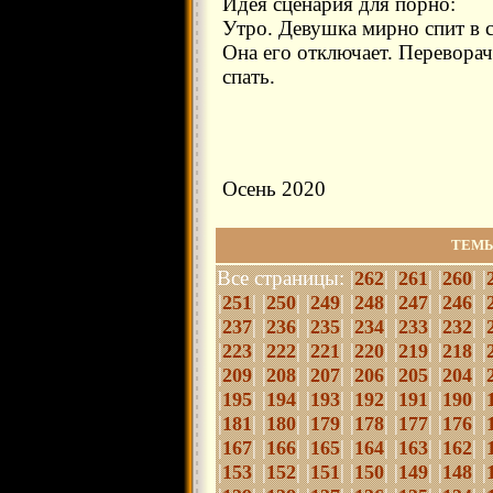
Идея сценария для порно:
Утро. Девушка мирно спит в с
Она его отключает. Переворач
спать.
Осень 2020
ТЕМЫ
Все страницы: |
| |
| |
| |
262
261
260
|
| |
| |
| |
| |
| |
| |
251
250
249
248
247
246
|
| |
| |
| |
| |
| |
| |
237
236
235
234
233
232
|
| |
| |
| |
| |
| |
| |
223
222
221
220
219
218
|
| |
| |
| |
| |
| |
| |
209
208
207
206
205
204
|
| |
| |
| |
| |
| |
| |
195
194
193
192
191
190
|
| |
| |
| |
| |
| |
| |
181
180
179
178
177
176
|
| |
| |
| |
| |
| |
| |
167
166
165
164
163
162
|
| |
| |
| |
| |
| |
| |
153
152
151
150
149
148