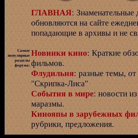
ГЛАВНАЯ
: Знаменательные 
обновляются на сайте ежеднев
попадающие в архивы и не св
Самые
Новинки кино
: Краткие об
популярные
разделы
фильмов.
форума:
Флудильня
: разные темы, о
"Скрипка-Лиса"
События в мире
: новости и
маразмы.
Кинояпы в зарубежных фи
рубрики, предложения.