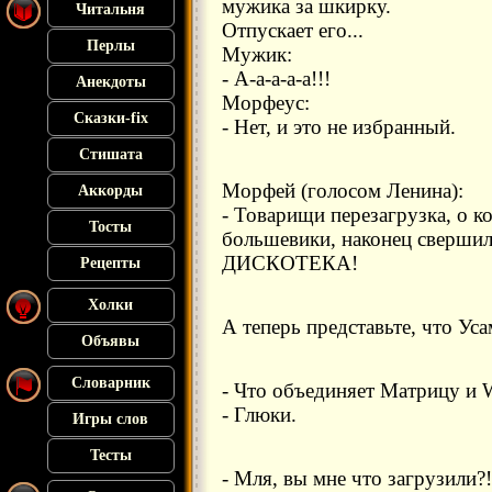
мужика за шкирку.
Читальня
Отпускает его...
Перлы
Мужик:
- А-а-а-а-а!!!
Анекдоты
Морфеус:
Сказки-fix
- Нет, и это не избранный.
Стишата
Морфей (голосом Ленина):
Аккорды
- Товарищи перезагрузка, о к
Тосты
большевики, наконец свершила
ДИСКОТЕКА!
Рецепты
Холки
А теперь представьте, что Уса
Объявы
Словарник
- Что объединяет Матрицу и 
- Глюки.
Игры слов
Тесты
- Мля, вы мне что загрузили?!