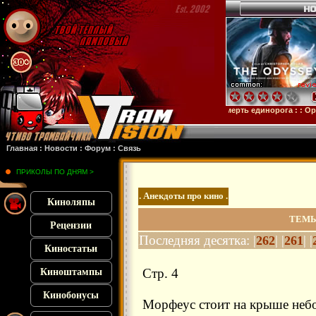
тейн
: :
Микки 17
: :
Субстанция
: :
28 лет спустя
: :
Смерть единорога
: :
Орудия
:
Главная
:
Новости
:
Форум
:
Связь
ПРИКОЛЫ ПО ДНЯМ >
. Анекдоты про кино .
Киноляпы
ТЕМЫ
Рецензии
Последняя десятка: |
| |
| |
262
261
Киностатьи
Стр. 4
Киноштампы
Кинобонусы
Морфеус стоит на крыше неб