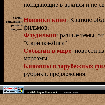
попадающие в архивы и не св
Самые
Новинки кино
: Краткие об
популярные
разделы
фильмов.
форума:
Флудильня
: разные темы, о
"Скрипка-Лиса"
События в мире
: новости и
маразмы.
Кинояпы в зарубежных фи
рубрики, предложения.
© 2026
Генрих Лиговский
Правила сайта