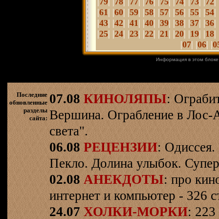
|
| |
| |
| |
| |
| |
| |
| |
| 
79
78
77
76
75
74
73
72
|
| |
| |
| |
|
|
| |
| |
| |
| 
61
60
59
58
57
56
55
54
|
| |
| |
| |
| |
| |
| |
| |
| 
43
42
41
40
39
38
37
36
|
| |
| |
| |
| |
| |
| |
| |
| 
25
24
23
22
21
20
19
18
|
| |
| |
07
06
0
Информация в этом блоке
Последние
07.08
КИНОЛЯПЫ
: Ограби
обновленные
разделы
Вершина. Ограбление в Лос-
сайта:
света".
06.08
РЕЦЕНЗИИ
: Одиссея.
Пекло. Долина улыбок. Супер
02.08
АНЕКДОТЫ
: про кин
интернет и компьютер - 326 ст
24.07
ХОЛКИ-МОРКИ
: 223