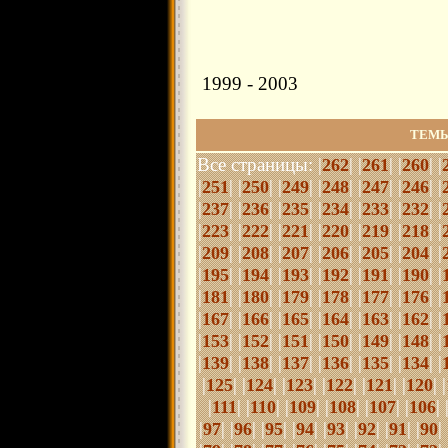
1999 - 2003
ТЕМЫ
Все страницы: |
| |
| |
| |
262
261
260
|
| |
| |
| |
| |
| |
| |
251
250
249
248
247
246
|
| |
| |
| |
| |
| |
| |
237
236
235
234
233
232
|
| |
| |
| |
| |
| |
| |
223
222
221
220
219
218
|
| |
| |
| |
| |
| |
| |
209
208
207
206
205
204
|
| |
| |
| |
| |
| |
| |
195
194
193
192
191
190
|
| |
| |
| |
| |
| |
| |
181
180
179
178
177
176
|
| |
| |
| |
| |
| |
| |
167
166
165
164
163
162
|
| |
| |
| |
| |
| |
| |
153
152
151
150
149
148
|
| |
| |
| |
| |
| |
| |
139
138
137
136
135
134
|
| |
| |
| |
| |
| |
| |
125
124
123
122
121
120
|
| |
| |
| |
| |
| |
| 
111
110
109
108
107
106
|
| |
| |
| |
| |
| |
| |
| |
| 
97
96
95
94
93
92
91
90