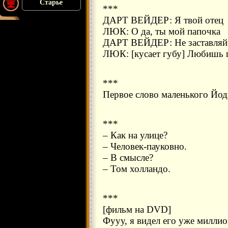
Старье
***
ДАРТ ВЕЙДЕР: Я твой отец
ЛЮК: О да, ты мой папочка
ДАРТ ВЕЙДЕР: Не заставляй 
ЛЮК: [кусает губу] Любишь 
***
Первое слово маленького Йо
***
– Как на улице?
– Человек-пауковно.
– В смысле?
– Том холландо.
***
[фильм на DVD]
Фууу, я видел его уже миллион