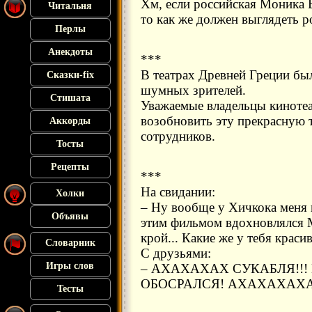
Хм, если российская Моника 
Читальня
то как же должен выглядеть р
Перлы
Анекдоты
***
В театрах Древней Греции бы
Сказки-fix
шумных зрителей.
Стишата
Уважаемые владельцы кинотеа
возобновить эту прекрасную 
Аккорды
сотрудников.
Тосты
Рецепты
***
На свидании:
Холки
– Ну вообще у Хичкока меня 
Объявы
этим фильмом вдохновлялся 
крой... Какие же у тебя красив
Словарник
С друзьями:
Игры слов
– АХАХАХАХ СУКАБЛЯ!!! 
ОБОСРАЛСЯ! АХАХАХАХА
Тесты