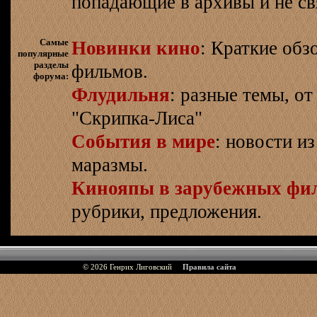
попадающие в архивы и не св
Самые
Новинки кино
: Краткие об
популярные
разделы
фильмов.
форума:
Флудильня
: разные темы, о
"Скрипка-Лиса"
События в мире
: новости и
маразмы.
Кинояпы в зарубежных фи
рубрики, предложения.
© 2026
Генрих Лиговский
Правила сайта