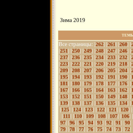
Зима 2019
ТЕМЫ
Все страницы: |
| |
| |
| |
262
261
260
|
| |
| |
| |
| |
| |
| |
251
250
249
248
247
246
|
| |
| |
| |
| |
| |
| |
237
236
235
234
233
232
|
| |
| |
| |
| |
| |
| |
223
222
221
220
219
218
|
| |
| |
| |
| |
| |
| |
209
208
207
206
205
204
|
| |
| |
| |
| |
| |
| |
195
194
193
192
191
190
|
| |
| |
| |
| |
| |
| |
181
180
179
178
177
176
|
| |
| |
| |
| |
| |
| |
167
166
165
164
163
162
|
| |
| |
| |
| |
| |
| |
153
152
151
150
149
148
|
| |
| |
| |
| |
| |
| |
139
138
137
136
135
134
|
| |
| |
| |
| |
| |
| |
125
124
123
122
121
120
|
| |
| |
| |
| |
| |
| 
111
110
109
108
107
106
|
| |
| |
| |
| |
| |
| |
| |
| 
97
96
95
94
93
92
91
90
|
| |
| |
| |
| |
| |
| |
| |
| 
79
78
77
76
75
74
73
72