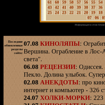
|
| |
| |
| |
|
|
| |
| |
| |
| 
61
60
59
58
57
56
55
54
|
| |
| |
| |
| |
| |
| |
| |
| 
43
42
41
40
39
38
37
36
|
| |
| |
| |
| |
| |
| |
| |
| 
25
24
23
22
21
20
19
18
|
| |
| |
07
06
0
Информация в этом блоке
Последние
07.08
КИНОЛЯПЫ
: Ограби
обновленные
разделы
Вершина. Ограбление в Лос-
сайта:
света".
06.08
РЕЦЕНЗИИ
: Одиссея.
Пекло. Долина улыбок. Супер
02.08
АНЕКДОТЫ
: про кин
интернет и компьютер - 326 ст
24.07
ХОЛКИ-МОРКИ
: 223