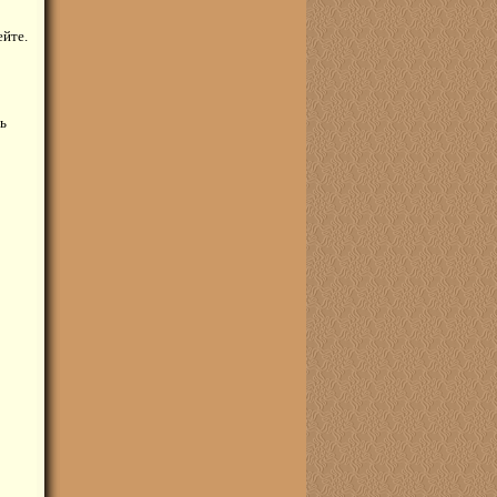
ейте.
дь