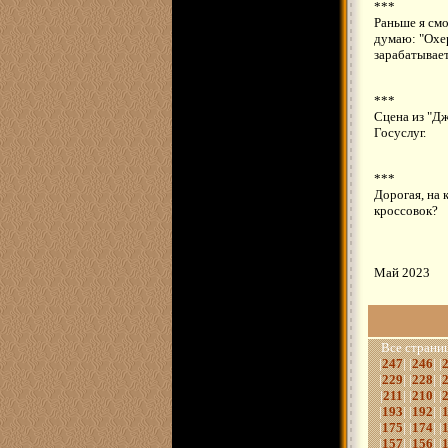
***
Раньше я смо
думаю: "Охер
зарабатывает
***
Сцена из "Дж
Госуслуг.
***
Дорогая, на 
кроссовок?
Май 2023
Все страниц
|
247
| |
246
| |
|
229
| |
228
| |
|
211
| |
210
| |
|
193
| |
192
| |
|
175
| |
174
| |
|
157
| |
156
| |