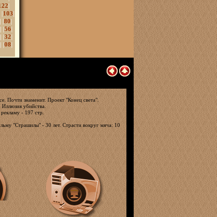
122
|
 |
103
|
| |
80
|
| |
56
|
| |
32
|
| |
08
|
е. Почти знаменит. Проект "Конец света".
. Иллюзия убийства.
 рекламу - 197 стр.
льму "Страшилы" - 30 лет. Страсти вокруг мяча: 10