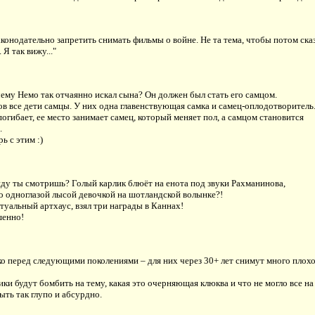
конодательно запретить снимать фильмы о войне. Не та тема, чтобы потом сказ
. Я так вижу..."
чему Немо так отчаянно искал сына? Он должен был стать его самцом.
в все дети самцы. У них одна главенствующая самка и самец-оплодотворитель
погибает, ее место занимает самец, который меняет пол, а самцом становится
.
ь с этим :)
нду ты смотришь? Голый карлик блюёт на енота под звуки Рахманинова,
о одноглазой лысой девочкой на шотландской волынке?!
туальный артхаус, взял три награды в Каннах!
шенно!
о перед следующими поколениями – для них через 30+ лет снимут много плох
ки будут бомбить на тему, какая это очерняющая клюква и что не могло все на
ыть так глупо и абсурдно.