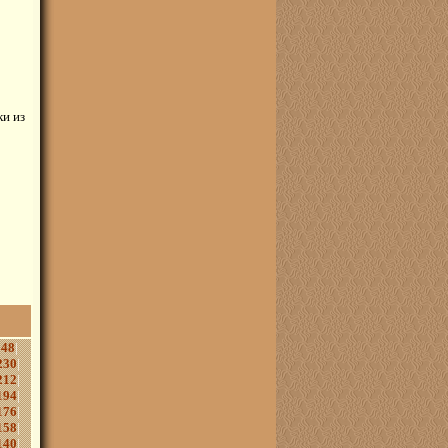
ки из
248
|
230
|
212
|
194
|
176
|
158
|
140
|