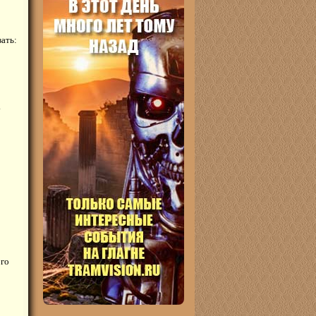
ать:
.
ого