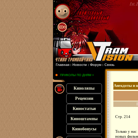
:
Злая 2
: :
Похищенная
: :
Франкенштейн
: :
Микки 17
: :
Субстанция
: :
28 лет спу
Главная
:
Новости
:
Форум
:
Связь
ПРИКОЛЫ ПО ДНЯМ >
Анекдоты и 
Киноляпы
Рецензии
Киностатьи
Стр. 214
Киноштампы
Кинобонусы
Только у нас
новых фильм