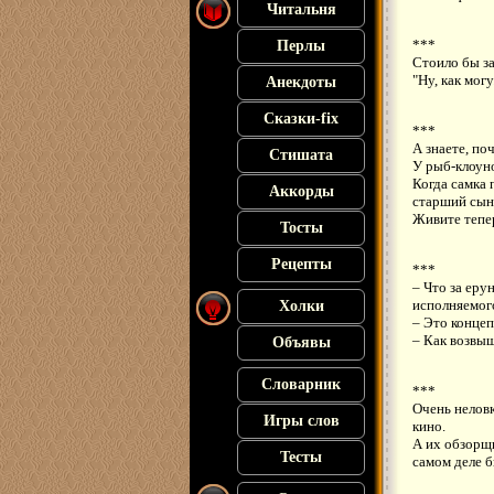
Читальня
***
Перлы
Стоило бы за
"Ну, как могу
Анекдоты
Сказки-fix
***
А знаете, по
Стишата
У рыб-клоуно
Когда самка 
Аккорды
старший сын
Живите тепер
Тосты
Рецепты
***
– Что за еру
исполняемог
Холки
– Это концеп
– Как возвы
Объявы
Словарник
***
Очень неловк
Игры слов
кино.
А их обзорщи
Тесты
самом деле б