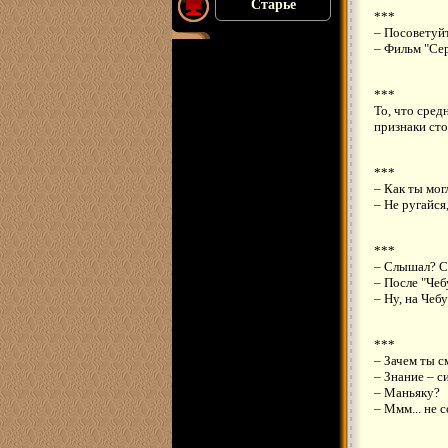
Старье
***
– Посоветуйт
– Фильм "Сер
***
То, что сред
признаки сто
***
– Как ты мог
– Не ругайся
***
– Слышал? Сн
– После "Чеб
– Ну, на Чеб
***
– Зачем ты с
– Знание – си
– Маньяку?
– Ммм... не с