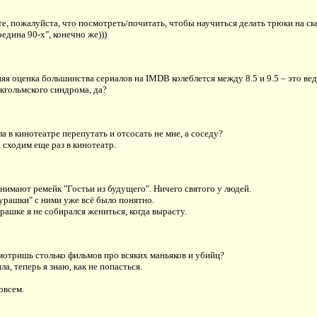
е, пожалуйста, что посмотреть/почитать, чтобы научиться делать трюки на ск
едина 90-х", конечно же)))
няя оценка большинства сериалов на IMDB колеблется между 8.5 и 9.5 – это ве
кгольмского синдрома, да?
ла в кинотеатре перепутать и отсосать не мне, а соседу?
, сходим еще раз в кинотеатр.
имают ремейк "Гостьи из будущего". Ничего святого у людей.
урашки" с ними уже всё было понятно.
урашке я не собирался жениться, когда вырасту.
мотришь столько фильмов про всяких маньяков и убийц?
ла, теперь я знаю, как не попасться.
овсем.