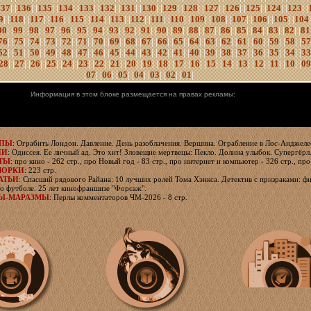
137
| |
136
| |
135
| |
134
| |
133
| |
132
| |
131
| |
130
| |
129
| |
128
| |
127
| |
126
| |
125
| |
124
| |
123
| |
9
| |
118
| |
117
| |
116
| |
115
| |
114
| |
113
| |
112
| |
111
| |
110
| |
109
| |
108
| |
107
| |
106
| |
105
| |
104
|
00
| |
99
| |
98
| |
97
| |
96
| |
95
| |
94
| |
93
| |
92
| |
91
| |
90
| |
89
| |
88
| |
87
| |
86
| |
85
| |
84
| |
83
| |
82
| |
81
76
| |
75
| |
74
| |
73
| |
72
| |
71
| |
70
| |
69
| |
68
| |
67
| |
66
| |
65
| |
64
| |
63
| |
62
| |
61
| |
60
| |
59
| |
58
|
|
57
52
| |
51
| |
50
| |
49
| |
48
| |
47
| |
46
| |
45
| |
44
| |
43
| |
42
| |
41
| |
40
| |
39
| |
38
| |
37
| |
36
| |
35
| |
34
| |
33
28
| |
27
| |
26
| |
25
| |
24
| |
23
| |
22
| |
21
| |
20
| |
19
| |
18
| |
17
| |
16
| |
15
| |
14
| |
13
| |
12
| |
11
| |
10
| |
09
|
07
| |
06
| |
05
| |
04
| |
03
| |
02
| |
01
|
Информация в этом блоке размещается на правах рекламы:
ЯПЫ
: Ограбить Лондон. Давление. День разоблачения. Вершина. Ограбление в Лос-Анджелес
ИИ
: Одиссея. Ее личный ад. Это хит! Зловещие мертвецы: Пекло. Долина улыбок. Супергёрл
ТЫ
: про кино - 262 стр., про Новый год - 83 стр., про интернет и компьютер - 326 стр., про
МОРКИ
: 223 стр.
АТЬИ
: Спасший рядового Райана: 10 лучших ролей Тома Хэнкса. Детектив с призраками: фи
о футболе. 25 лет кинофраншизе "Форсаж".
Ы-МАРАЗМЫ
: Перлы комментаторов ЧМ-2026 - 8 стр.