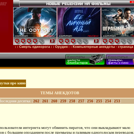
стя
: :
Смерть единорога
: :
Орудия
: :
Компьютерные анекдоты - страница 326
шутки про кино
ТЕМЫ АНЕКДОТОВ
Последняя десятка: |
262
| |
261
| |
260
| |
259
| |
258
| |
257
| |
256
| |
255
| |
254
| |
253
|
 пользователи интернета могут обвинить пиратов, что они выкладывают мало
ов с большим опозданием после премьеры и галимым одноголосым переводом.