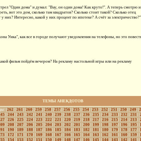
трел "Один дома" и думал: "Вау, он один дома! Как круто!". А теперь смотрю и
еть, вот это дом, сколько там квадратов? Сколько стоит такой? Сколько отец
 у них? Интересно, какой у них процент по ипотеке? А счёт за электричество?"
она Уика", как все в городе получают уведомления на телефоны, но это повест
какой фильм пойдём вечером? На рекламу настольной игры или на рекламу
ТЕМЫ АНЕКДОТОВ
ы: |
262
| |
261
| |
260
| |
259
| |
258
| |
257
| |
256
| |
255
| |
254
| |
253
| |
252
| |
251
| |
250
| |
249
| |
245
| |
244
| |
243
| |
242
| |
241
| |
240
| |
239
| |
238
| |
237
| |
236
| |
235
| |
234
| |
233
| |
232
| |
231
| |
227
| |
226
| |
225
| |
224
| |
223
| |
222
| |
221
| |
220
| |
219
| |
218
| |
217
| |
216
| |
215
| |
214
| |
213
| |
209
| |
208
| |
207
| |
206
| |
205
| |
204
| |
203
| |
202
| |
201
| |
200
| |
199
| |
198
| |
197
| |
196
| |
195
| |
191
| |
190
| |
189
| |
188
| |
187
| |
186
| |
185
| |
184
| |
183
| |
182
| |
181
| |
180
| |
179
| |
178
| |
177
| |
173
| |
172
| |
171
| |
170
| |
169
| |
168
| |
167
| |
166
| |
165
| |
164
| |
163
| |
162
| |
161
| |
160
| |
159
| |
155
| |
154
| |
153
| |
152
| |
151
| |
150
| |
149
| |
148
| |
147
| |
146
| |
145
| |
144
| |
143
| |
142
| |
141
| |