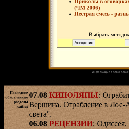
Приколы в оговорка
(ЧМ 2006)
Пестрая смесь - разны
Выбрать методом
Информация в этом блоке
Последние
07.08
КИНОЛЯПЫ
: Ограби
обновленные
разделы
Вершина. Ограбление в Лос-
сайта:
света".
06.08
РЕЦЕНЗИИ
: Одиссея.