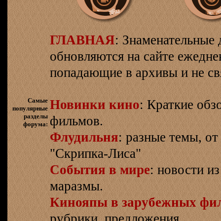
ГЛАВНАЯ
: Знаменательные 
обновляются на сайте ежеднев
попадающие в архивы и не св
Самые
Новинки кино
: Краткие об
популярные
разделы
фильмов.
форума:
Флудильня
: разные темы, о
"Скрипка-Лиса"
События в мире
: новости и
маразмы.
Кинояпы в зарубежных фи
рубрики, предложения.