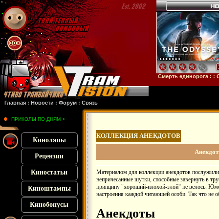
нштейн
: :
Микки 17
: :
Субстанция
: :
28 лет спустя
: :
Смерть единорога
: :
Оруди
Главная
:
Новости
:
Форум
:
Связь
ПРИКОЛЫ ПО ДНЯМ >
КОЛЛЕКЦИЯ АНЕКДОТОВ
Киноляпы
Анекдот
Рецензии
Киностатьи
Материалом для коллекции анекдотов послужили 
непричесанные шутки, способные завернуть в тру
принципу "хороший-плохой-злой" не велось. Юмор
Киноштампы
настроения каждой читающей особи. Так что не об
Кинобонусы
Анекдоты