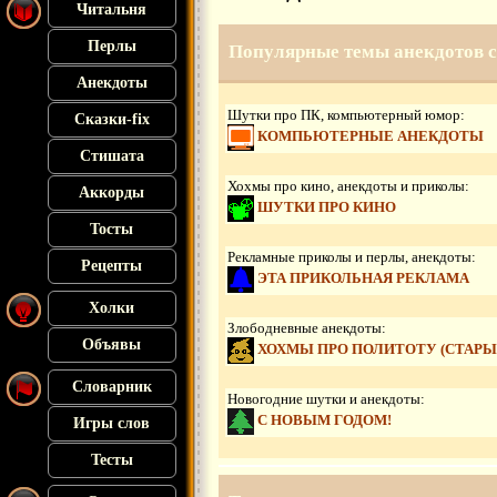
Читальня
Перлы
Популярные темы анекдотов с 
Анекдоты
Шутки про ПК, компьютерный юмор:
Сказки-fix
КОМПЬЮТЕРНЫЕ АНЕКДОТЫ
Стишата
Хохмы про кино, анекдоты и приколы:
Аккорды
ШУТКИ ПРО КИНО
Тосты
Рекламные приколы и перлы, анекдоты:
Рецепты
ЭТА ПРИКОЛЬНАЯ РЕКЛАМА
Холки
Злободневные анекдоты:
Объявы
ХОХМЫ ПРО ПОЛИТОТУ (СТАРЫ
Словарник
Новогодние шутки и анекдоты:
С НОВЫМ ГОДОМ!
Игры слов
Тесты