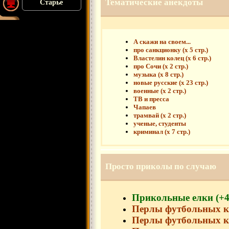
Тематические анекдоты
Старье
А скажи на своем...
про санкционку (х 5 стр.)
Властелин колец (х 6 стр.)
про Сочи (х 2 стр.)
музыка (х 8 стр.)
новые русские (х 23 стр.)
военные (х 2 стр.)
ТВ и пресса
Чапаев
трамвай (х 2 стр.)
ученые, студенты
криминал (х 7 стр.)
Просто приколы по случаю
Прикольные елки (+4
Перлы футбольных к
Перлы футбольных к