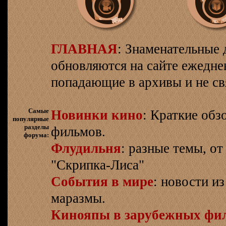
ГЛАВНАЯ
: Знаменательные 
обновляются на сайте ежеднев
попадающие в архивы и не св
Самые
Новинки кино
: Краткие об
популярные
разделы
фильмов.
форума:
Флудильня
: разные темы, о
"Скрипка-Лиса"
События в мире
: новости и
маразмы.
Кинояпы в зарубежных фи