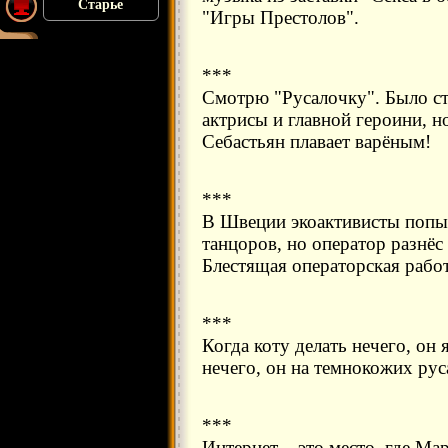
Старье
"Игры Престолов".
***
Смотрю "Русалочку". Было ст
актрисы и главной героини, но
Себастьян плавает варёным!
***
В Швеции экоактивисты попыт
танцоров, но оператор разнёс
Блестящая операторская работ
***
Когда коту делать нечего, он 
нечего, он на темнокожих рус
***
Интернет – это место, где Ма