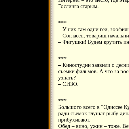
Гослинга старым.
***
– У них там одни геи, зоофил
– Согласен, товарищ начальн
– Фигушки! Будем крутить ин
***
– Киностудии заявили о дефи
съемки фильмов. А что за ро
узнать?
– СИЗО.
***
Большого всего в "Одиссее Ку
ради съемок глушат рыбу дина
прибухивают.
Обед – вино, ужин – тоже. В