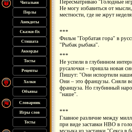
Пересматриваю "Голодные иг
Читальня
Не могу избавиться от мысли,
Перлы
местности, где не жрут недел
Анекдоты
***
Сказки-fix
Фильм "Горбатая гора" в рус
Стишата
"Рыбак рыбака".
Аккорды
***
Тосты
Не успели в глубинном интер
русалочки – пришла новая си
Рецепты
Пишут: "Они испортили наши
Они – это французы. Сняли 
Холки
француза. Но глубинный народ
Объявы
"наше".
Словарник
***
Игры слов
Главное различие между милл
Тесты
при виде заставки HBO в голо
музыка из заставки "Секса в 