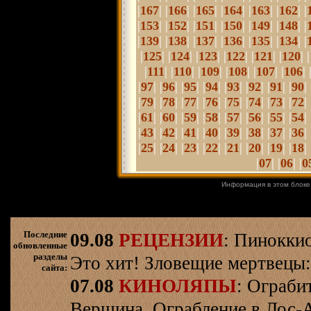
|
| |
| |
| |
| |
| |
| |
167
166
165
164
163
162
|
| |
| |
| |
| |
| |
| |
153
152
151
150
149
148
|
| |
| |
| |
| |
| |
| |
139
138
137
136
135
134
|
| |
| |
| |
| |
| |
| |
125
124
123
122
121
120
|
| |
| |
| |
| |
| |
| 
111
110
109
108
107
106
|
| |
| |
| |
| |
| |
| |
| |
| 
97
96
95
94
93
92
91
90
|
| |
| |
| |
| |
| |
| |
| |
| 
79
78
77
76
75
74
73
72
|
| |
| |
| |
|
|
| |
| |
| |
| 
61
60
59
58
57
56
55
54
|
| |
| |
| |
| |
| |
| |
| |
| 
43
42
41
40
39
38
37
36
|
| |
| |
| |
| |
| |
| |
| |
| 
25
24
23
22
21
20
19
18
|
| |
| |
07
06
0
Информация в этом блоке
Последние
09.08
РЕЦЕНЗИИ
: Пинокки
обновленные
разделы
Это хит! Зловещие мертвецы:
сайта:
07.08
КИНОЛЯПЫ
: Ограби
Вершина. Ограбление в Лос-