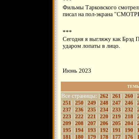
***
Фильмы Тарковского смотрели
писал на пол-экрана "СМО
***
Сегодня я выгляжу как Брэд 
ударом лопаты в лицо.
Июнь 2023
ТЕМЫ
Все страницы: |
| |
| |
| |
262
261
260
|
| |
| |
| |
| |
| |
| |
251
250
249
248
247
246
|
| |
| |
| |
| |
| |
| |
237
236
235
234
233
232
|
| |
| |
| |
| |
| |
| |
223
222
221
220
219
218
|
| |
| |
| |
| |
| |
| |
209
208
207
206
205
204
|
| |
| |
| |
| |
| |
| |
195
194
193
192
191
190
|
| |
| |
| |
| |
| |
| |
181
180
179
178
177
176