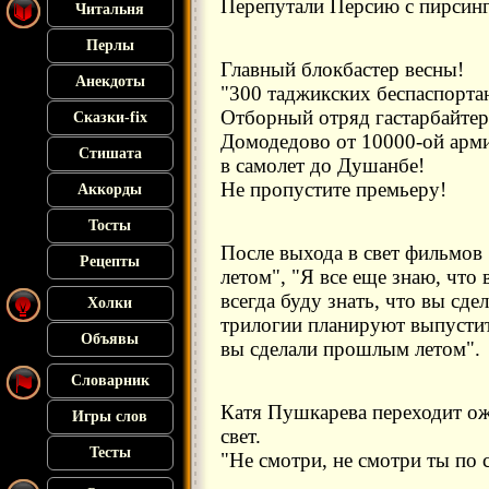
Перепутали Персию с пирсинг
Читальня
Перлы
Главный блокбастер весны!
Анекдоты
"300 таджикских беспаспорта
Отборный отряд гастарбайтер
Сказки-fix
Домодедово от 10000-ой арм
Стишата
в самолет до Душанбе!
Не пропустите премьеру!
Аккорды
Тосты
После выхода в свет фильмов
Рецепты
летом", "Я все еще знаю, что
всегда буду знать, что вы сд
Холки
трилогии планируют выпустить
Объявы
вы сделали прошлым летом".
Словарник
Катя Пушкарева переходит ож
Игры слов
свет.
Тесты
"Не смотри, не смотри ты по с