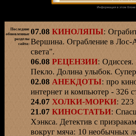
Информация в этом блоке
Последние
07.08
КИНОЛЯПЫ
: Ограби
обновленные
разделы
Вершина. Ограбление в Лос-
сайта:
света".
06.08
РЕЦЕНЗИИ
: Одиссея.
Пекло. Долина улыбок. Супер
02.08
АНЕКДОТЫ
: про кин
интернет и компьютер - 326 ст
24.07
ХОЛКИ-МОРКИ
: 223
21.07
КИНОСТАТЬИ
: Спас
Хэнкса. Детектив с призрака
вокруг мяча: 10 необычных л