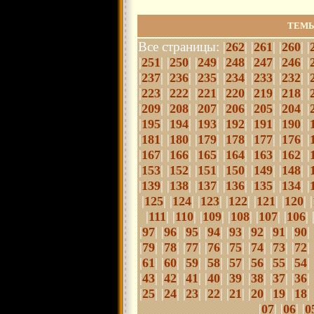
ТЕМЫ
Все страницы: |
| |
| |
| |
262
261
260
|
| |
| |
| |
| |
| |
| |
251
250
249
248
247
246
|
| |
| |
| |
| |
| |
| |
237
236
235
234
233
232
|
| |
| |
| |
| |
| |
| |
223
222
221
220
219
218
|
| |
| |
| |
| |
| |
| |
209
208
207
206
205
204
|
| |
| |
| |
| |
| |
| |
195
194
193
192
191
190
|
| |
| |
| |
| |
| |
| |
181
180
179
178
177
176
|
| |
| |
| |
| |
| |
| |
167
166
165
164
163
162
|
| |
| |
| |
| |
| |
| |
153
152
151
150
149
148
|
| |
| |
| |
| |
| |
| |
139
138
137
136
135
134
|
| |
| |
| |
| |
| |
| |
125
124
123
122
121
120
|
| |
| |
| |
| |
| |
| 
111
110
109
108
107
106
|
| |
| |
| |
| |
| |
| |
| |
| 
97
96
95
94
93
92
91
90
|
| |
| |
| |
| |
| |
| |
| |
| 
79
78
77
76
75
74
73
72
|
| |
| |
| |
|
|
| |
| |
| |
| 
61
60
59
58
57
56
55
54
|
| |
| |
| |
| |
| |
| |
| |
| 
43
42
41
40
39
38
37
36
|
| |
| |
| |
| |
| |
| |
| |
| 
25
24
23
22
21
20
19
18
|
| |
| |
07
06
0