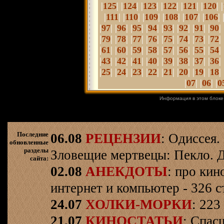
|
125
| |
124
| |
123
| |
122
| |
121
| |
120
| |
|
111
| |
110
| |
109
| |
108
| |
107
| |
106
| 
|
97
| |
96
| |
95
| |
94
| |
93
| |
92
| |
91
| |
90
| 
|
79
| |
78
| |
77
| |
76
| |
75
| |
74
| |
73
| |
72
| 
|
61
| |
60
| |
59
| |
58
| |
57
| |
56
| |
55
| |
54
| 
|
43
| |
42
| |
41
| |
40
| |
39
| |
38
| |
37
| |
36
| 
|
25
| |
24
| |
23
| |
22
| |
21
| |
20
| |
19
| |
18
| 
|
07
| |
06
| |
0
Информация в этом блоке
Последние
06.08
РЕЦЕНЗИИ
: Одиссея.
обновленные
разделы
Зловещие мертвецы: Пекло. Д
сайта:
02.08
АНЕКДОТЫ
: про кин
интернет и компьютер - 326 ст
24.07
ХОЛКИ-МОРКИ
: 223
21.07
КИНОСТАТЬИ
: Спас