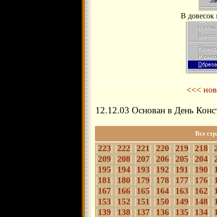
В довесок
<<< нов
12.12.03 Основан в День Кон
Все ст
|
223
| |
222
| |
221
| |
220
| |
219
| |
218
| |
|
209
| |
208
| |
207
| |
206
| |
205
| |
204
| |
|
195
| |
194
| |
193
| |
192
| |
191
| |
190
| |
|
181
| |
180
| |
179
| |
178
| |
177
| |
176
| |
|
167
| |
166
| |
165
| |
164
| |
163
| |
162
| |
|
153
| |
152
| |
151
| |
150
| |
149
| |
148
| |
|
139
| |
138
| |
137
| |
136
| |
135
| |
134
| |