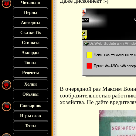
Даже дисконнект :-)
Читальня
Перлы
Анекдоты
Сказки-fix
Стишата
Аккорды
Тосты
Рецепты
Холки
В очередной раз Максим Воин
Объявы
сообразительностью работни
хозяйства. Не дайте вредител
Словарник
Игры слов
Тесты