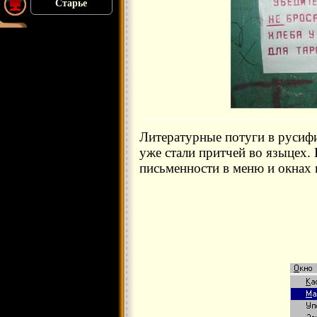
Старье
Литературные потуги в русиф
уже стали притчей во языцех.
письменности в меню и окнах