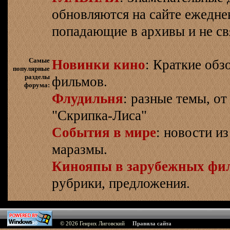
обновляются на сайте ежеднев
попадающие в архивы и не св
Самые
Новинки кино
: Краткие об
популярные
разделы
фильмов.
форума:
Флудильня
: разные темы, о
"Скрипка-Лиса"
События в мире
: новости и
маразмы.
Кинояпы в зарубежных фи
рубрики, предложения.
© 2026
Генрих Лиговский
Правила сайта