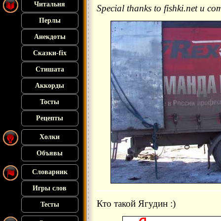
Читальня
Special thanks to fishki.net и c
Перлы
Анекдоты
Сказки-fix
Стишата
Аккорды
Тосты
Рецепты
Холки
Объявы
Словарник
Игры слов
Кто такой Ягудин :)
Тесты