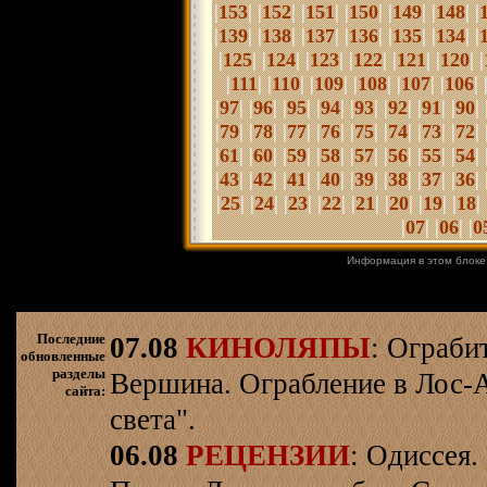
|
| |
| |
| |
| |
| |
| |
153
152
151
150
149
148
|
| |
| |
| |
| |
| |
| |
139
138
137
136
135
134
|
| |
| |
| |
| |
| |
| |
125
124
123
122
121
120
|
| |
| |
| |
| |
| |
| 
111
110
109
108
107
106
|
| |
| |
| |
| |
| |
| |
| |
| 
97
96
95
94
93
92
91
90
|
| |
| |
| |
| |
| |
| |
| |
| 
79
78
77
76
75
74
73
72
|
| |
| |
| |
| |
| |
| |
| |
| 
61
60
59
58
57
56
55
54
|
| |
| |
| |
| |
| |
| |
| |
| 
43
42
41
40
39
38
37
36
|
| |
| |
| |
| |
| |
| |
| |
| 
25
24
23
22
21
20
19
18
|
| |
| |
07
06
0
Информация в этом блоке
Последние
07.08
КИНОЛЯПЫ
: Ограби
обновленные
разделы
Вершина. Ограбление в Лос-
сайта:
света".
06.08
РЕЦЕНЗИИ
: Одиссея.