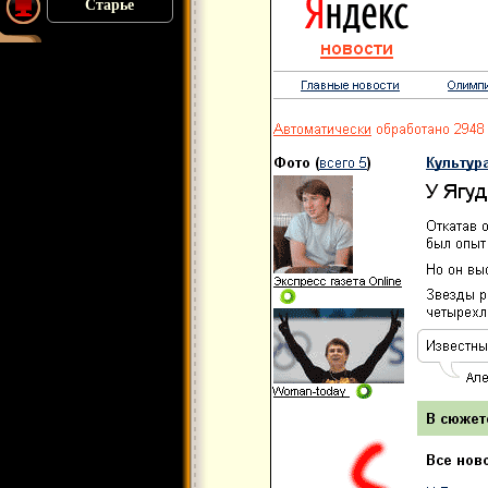
Старье