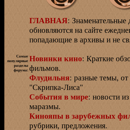
ГЛАВНАЯ
: Знаменательные 
обновляются на сайте ежеднев
попадающие в архивы и не св
Самые
Новинки кино
: Краткие об
популярные
разделы
фильмов.
форума:
Флудильня
: разные темы, о
"Скрипка-Лиса"
События в мире
: новости и
маразмы.
Кинояпы в зарубежных фи
рубрики, предложения.