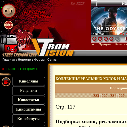
нция
: :
28 лет спустя
: :
Смерть единорога
: :
Орудия
: :
Компьютерные анекдоты 
Главная
:
Новости
:
Форум
:
Связь
ПРИКОЛЫ ПО ДНЯМ >
КОЛЛЕКЦИЯ РЕАЛЬНЫХ ХОЛОК И МА
Киноляпы
Последння
Рецензии
|
223
| |
222
| |
221
| |
220
| 
Киностатьи
Стр. 117
Киноштампы
Кинобонусы
Подборка холок, рекламных 