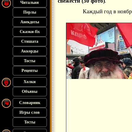
свежести (30 фото)
.
Читальня
Каждый год в ноябре
Перлы
Анекдоты
Сказки-fix
Стишата
Аккорды
Тосты
Рецепты
Холки
Объявы
Словарник
Игры слов
Тесты