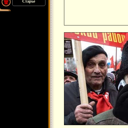
Старье