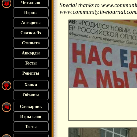
Читальня
Special thanks to www.communit
www.community.livejournal.com
Перлы
Анекдоты
Сказки-fix
Стишата
Аккорды
Тосты
Рецепты
Холки
Объявы
Словарник
Игры слов
Тесты