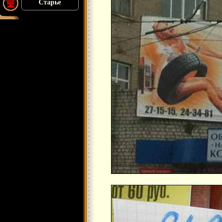
Старье