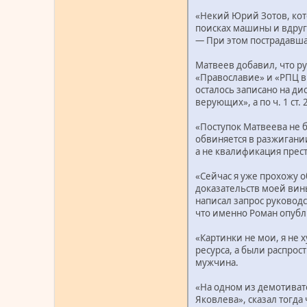
«Некий Юрий Зотов, кото
поисках машины и вдруг 
— При этом пострадавша
Матвеев добавил, что р
«Православие» и «РПЦ в 
осталось записано на ди
верующих», а по ч. 1 ст
«Поступок Матвеева не 
обвиняется в разжигани
а не квалификация прес
«Сейчас я уже прохожу о
доказательств моей вин
написал запрос руковод
что именно Роман опубл
«Картинки не мои, я не 
ресурса, а были распрос
мужчина.
«На одном из демотиват
Яковлева», сказал тогда