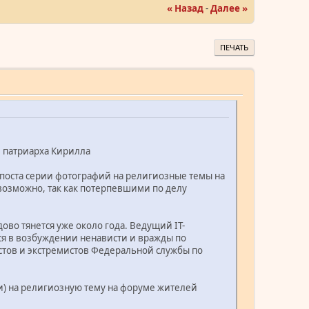
« Назад
-
Далее »
ПЕЧАТЬ
м патриарха Кирилла
поста серии фотографий на религиозные темы на
возможно, так как потерпевшими по делу
во тянется уже около года. Ведущий IT-
ся в возбуждении ненависти и вражды по
стов и экстремистов Федеральной службы по
и) на религиозную тему на форуме жителей