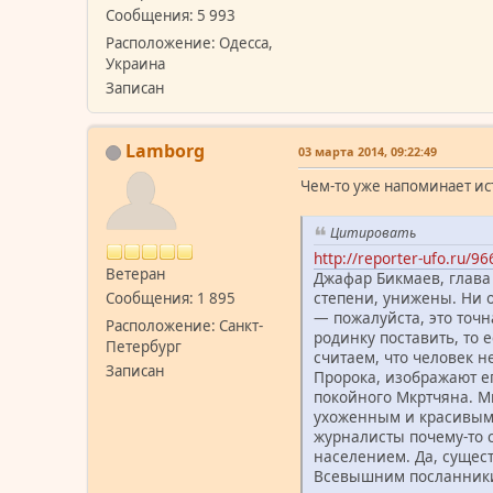
Сообщения: 5 993
Расположение: Одесса,
Украина
Записан
Lamborg
03 марта 2014, 09:22:49
Чем-то уже напоминает ист
Цитировать
http://reporter-ufo.ru/
Ветеран
Джафар Бикмаев, глава
степени, унижены. Ни 
Сообщения: 1 895
— пожалуйста, это точна
Расположение: Санкт-
родинку поставить, то 
Петербург
считаем, что человек н
Записан
Пророка, изображают ег
покойного Мкртчяна. М
ухоженным и красивым. 
журналисты почему-то 
населением. Да, сущес
Всевышним посланники, 