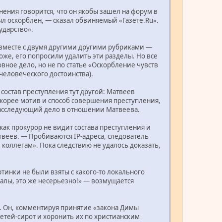
нения говорится, что он якобы зашел на форум в
ыл оскорблен, — сказал обвиняемый «Газете.Ru».
ударство».
 вместе с двумя другими другими рубриками —
оже, его попросили удалить эти разделы. Но все
вное дело, но не по статье «Оскорбление чувств
 человеческого достоинства).
состав преступления тут другой: Матвеев
скорее мотив и способ совершения преступления,
 расследующий дело в отношении Матвеева.
как прокурор не видит состава преступления и
веев. — Пробиваются IP-адреса, следователь
коллегам». Пока следствию не удалось доказать,
ртинки не были взяты с какого-то локального
иалы, это же несерьезно!» — возмущается
. Он, комментируя принятие «закона Димы
 детей-сирот и хоронить их по христианским