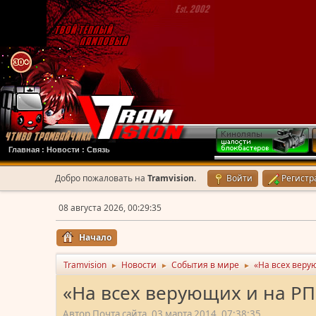
Главная
:
Новости
:
Связь
Добро пожаловать на
Tramvision
.
Войти
Регистр
08 августа 2026, 00:29:35
Начало
Tramvision
Новости
События в мире
«На всех веру
►
►
►
«На всех верующих и на РП
Автор Почта сайта, 03 марта 2014, 07:38:35