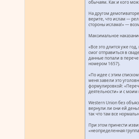
обычаям. Как и кого мо
На другом демотиваторе,
верите, что ислам — рел
стороны ислама!» — воз
Максимальное наказание
«Все это длится уже год
смог отправиться в свад
данные попали в перече
номером 1657).
«По идее с этим списком 
меня завели это уголовн
формулировкой: «Перече
деятельности» и с моим 
Western Union без объяс
вернули ли они ей деньг
так что там все нормальн
При этом принести изви
«неопределенная группа 