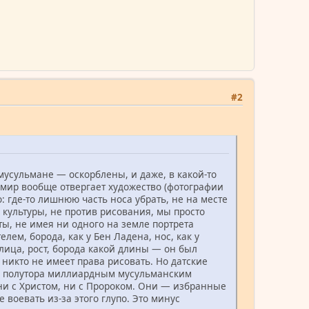
#2
усульмане — оскорблены, и даже, в какой-то
мир вообще отвергает художество (фотографии
о: где-то лишнюю часть носа убрать, не на месте
 культуры, не против рисования, мы просто
ты, не имея ни одного на земле портрета
ем, борода, как у Бен Ладена, нос, как у
лица, рост, борода какой длины — он был
никто не имеет права рисовать. Но датские
я с полутора миллиардным мусульманским
 ни с Христом, ни с Пророком. Они — избранные
воевать из-за этого глупо. Это минус