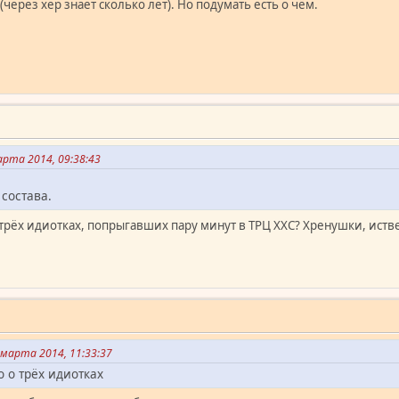
 (через хер знает сколько лет). Но подумать есть о чём.
рта 2014, 09:38:43
 состава.
о трёх идиотках, попрыгавших пару минут в ТРЦ ХХС? Хренушки, ист
марта 2014, 11:33:37
о о трёх идиотках