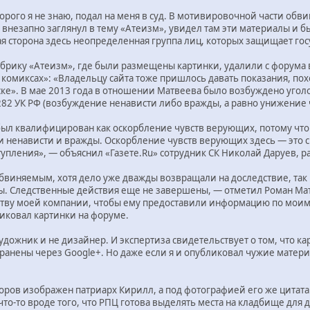
рого я не знаю, подал на меня в суд. В мотивировочной части обви
внезапно заглянул в тему «Атеизм», увидел там эти материалы и б
я сторона здесь неопределенная группа лиц, которых защищает гос
убрику «Атеизм», где были размещены картинки, удалили с форума
комиксах»: «Владельцу сайта тоже пришлось давать показания, пох
ске». В мае 2013 года в отношении Матвеева было возбуждено уголо
. 282 УК РФ (возбуждение ненависти либо вражды, а равно унижение
был квалифицирован как оскорбление чувств верующих, потому что 
и ненависти и вражды. Оскорбление чувств верующих здесь — это 
тупления», — объяснил «Газете.Ru» сотрудник СК Николай Даруев,
бвиняемым, хотя дело уже дважды возвращали на доследствие, так 
ы. Следственные действия еще не завершены, — отметил Роман Мат
ству моей компании, чтобы ему предоставили информацию по моим 
иковал картинки на форуме.
художник и не дизайнер. И экспертиза свидетельствует о том, что ка
транены через Google+. Но даже если я и опубликовал чужие матер
оров изображен патриарх Кирилл, а под фотографией его же цитата
 что-то вроде того, что РПЦ готова выделять места на кладбище для