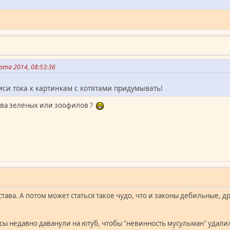
рта 2014, 08:53:36
иси тока к картинкам с котятами придумывать!
тва зеленых или зоофилов ?
става. А потом может статься такое чудо, что и законы дебильные, 
осы недавно даванули на ютуб, чтобы "невинность мусульман" удал