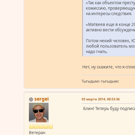
«Так как объектом прест
комиссию, проверяющую 
на интересы следствия.
«Матвеев еще в конце 2
активно вести обсуждени
Потом некий человек, Юр
любой пользователь може
надо гнать.
Нет, ну скажите, что я спл
Тыгыдымс-тыгыдымс
sergei
03 марта 2014, 08:53:36
Блин! Теперь буду подпис
Ветеран