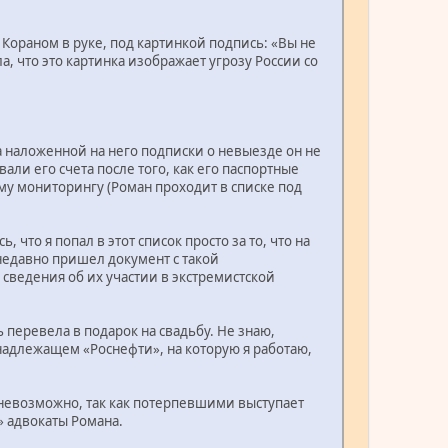
Кораном в руке, под картинкой подпись: «Вы не
, что это картинка изображает угрозу России со
-за наложенной на него подписки о невыезде он не
али его счета после того, как его паспортные
у мониторингу (Роман проходит в списке под
что я попал в этот список просто за то, что на
 недавно пришел документ с такой
ведения об их участии в экстремистской
 перевела в подарок на свадьбу. Не знаю,
инадлежащем «Роснефти», на которую я работаю,
 невозможно, так как потерпевшими выступает
» адвокаты Романа.