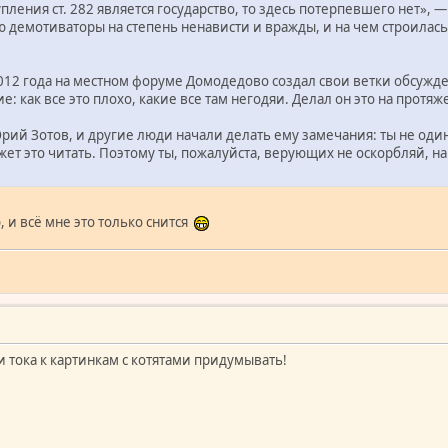
упления ст. 282 является государство, то здесь потерпевшего нет»,
демотиваторы на степень ненависти и вражды, и на чем строилась э
012 года на местном форуме Домодедово создал свои ветки обсужден
е: как все это плохо, какие все там негодяи. Делал он это на прот
ий Зотов, и другие люди начали делать ему замечания: ты не один 
т это читать. Поэтому ты, пожалуйста, верующих не оскорбляй, на 
ю, и всё мне это только снится
и тока к картинкам с котятами придумывать!