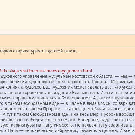
орию с карикатурами в датской газете...
966-datskaja-shutka-musulmanskogo-jumora.html
 Духовного управления мусульман Ростовской области: — Мы — м
один великий художник не смел нарисовать Пророка. Исламский 
я копия), а художества... Художник может сделать все, что угодн
есть внести коррективы в создание Всевышнего. Ислам не против
е имеет права вмешиваться в Божественное. А датские журналис
о в таком безобразном виде — в чалме в виде бомбы со взрывател
ы знаем все о своем Пророке — какого цвета были волосы, цвет 
А тут в таком безобразном виде и на весь мир. Пророка вообще 
считают это свободой слова и печати. Наверное, надо считатьс
твуют карикатуры на Папу Римского. Но нельзя Папу сравнивать
а Папа — человеческий избранник, служитель церкви. И все же 