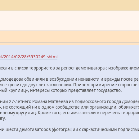
ial/2014/02/28/5930249.shtml
если в список террористов за репост демотиватора с изображение
омодедова обвинили в возбуждении ненависти и вражды после ре
не грозит до двух лет заключения. Причем примирение сторон не
ый круг лиц», интересы которых представляет государство.
нии 27-летнего Романа Матвеева из подмосковного города Домодедо
», не состоящий ни в одном сообществе или организации, обвиняет
нному кругу лиц. Кроме того, его имя занесли в перечень террори
гу.
ции шести демотиваторов (фотографии с саркастическими подписям
.