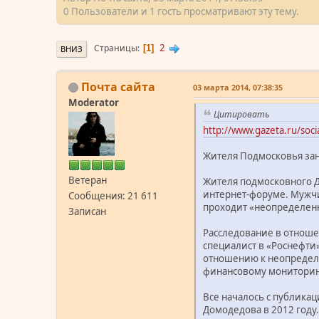
0 Пользователи и 1 гость просматривают эту тему.
2
Страницы
1
ВНИЗ
Почта сайта
03 марта 2014, 07:38:35
Moderator
Цитировать
http://www.gazeta.ru/soc
Жителя Подмосковья зан
Ветеран
Жителя подмосковного Д
интернет-форуме. Мужчи
Сообщения: 21 611
проходит «неопределенн
Записан
Расследование в отноше
специалист в «Роснефти
отношению к неопределе
финансовому мониторин
Все началось с публика
Домодедова в 2012 году