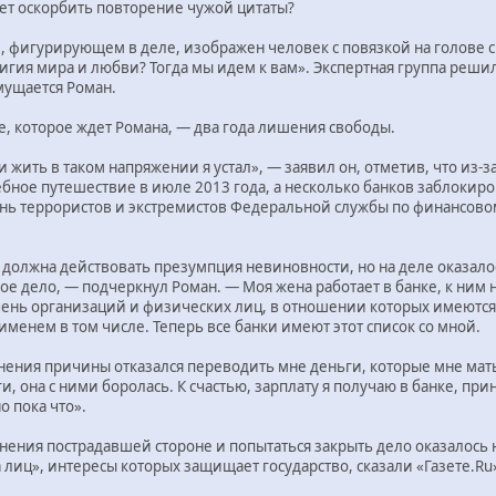
жет оскорбить повторение чужой цитаты?
 фигурирующем в деле, изображен человек с повязкой на голове с 
игия мира и любви? Тогда мы идем к вам». Экспертная группа решила
мущается Роман.
, которое ждет Романа, — два года лишения свободы.
, и жить в таком напряжении я устал», — заявил он, отметив, что из
ебное путешествие в июле 2013 года, а несколько банков заблокиров
нь террористов и экстремистов Федеральной службы по финансовом
должна действовать презумпция невиновности, но на деле оказалось, 
ое дело, — подчеркнул Роман. — Моя жена работает в банке, к ним
нь организаций и физических лиц, в отношении которых имеются с
именем в том числе. Теперь все банки имеют этот список со мной.
нения причины отказался переводить мне деньги, которые мне мать
и, она с ними боролась. К счастью, зарплату я получаю в банке, пр
о пока что».
нения пострадавшей стороне и попытаться закрыть дело оказалось
лиц», интересы которых защищает государство, сказали «Газете.Ru