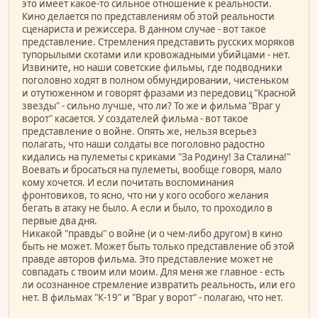
это имеет какое-то сильное отношение к реальности.
Кино делается по представлениям об этой реальности
сценариста и режиссера. В данном случае - вот такое
представление. Стремления представить русских моряков
тупорылыми скотами или кровожадными убийцами - нет.
Извините, но наши советские фильмы, где подводники
поголовно ходят в полном обмундировании, чистеньком
и отутюженном и говорят фразами из передовиц "Красной
звезды" - сильно лучше, что ли? То же и фильма "Враг у
ворот" касается. У создателей фильма - вот такое
представление о войне. Опять же, нельзя всерьез
полагать, что наши солдаты все поголовно радостно
кидались на пулеметы с криками "За Родину! За Сталина!"
Воевать и бросаться на пулеметы, вообще говоря, мало
кому хочется. И если почитать воспоминания
фронтовиков, то ясно, что ни у кого особого желания
бегать в атаку не было. А если и было, то проходило в
первые два дня.
Никакой "правды" о войне (и о чем-либо другом) в кино
быть не может. Может быть только представление об этой
правде авторов фильма. Это представление может не
совпадать с твоим или моим. Для меня же главное - есть
ли осознанное стремление извратить реальность, или его
нет. В фильмах "К-19" и "Враг у ворот" - полагаю, что нет.