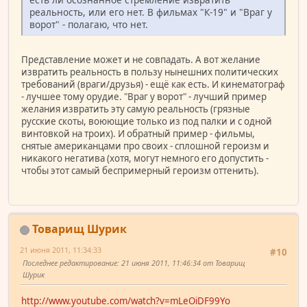
реальность, или его нет. В фильмах "К-19" и "Враг у
ворот" - полагаю, что нет.
Представление может и не совпадать. А вот желание
извратить реальность в пользу нынешних политических
требований (враги/друзья) - ещё как есть. И кинематограф
- лучшее тому орудие. "Враг у ворот" - лучший пример
желания извратить эту самую реальность (грязные
русские скоты, воюющие только из под палки и с одной
винтовкой на троих). И обратный пример - фильмы,
снятые американцами про своих - сплошной героизм и
никакого негатива (хотя, могут немного его допустить -
чтобы этот самый беспримерный героизм оттенить).
Товарищ Шурик
21 июня 2011, 11:34:33
#10
Последнее редактирование
: 21 июня 2011, 11:46:34 от Товарищ
Шурик
http://www.youtube.com/watch?v=mLeOiDF99Yo