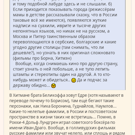
и тому подобной лабуде здесь и не слышали. б)
Если приходится показывать города (режиссёрам
мамы в детстве рассказывали сказку, что в России
таковые всё же имеются), появляются жуткие
надписи на суахили, иврите и тысяче других
непонятных языков, но никак не на русском, а
Москва и Питер таинственным образом
перевоплощаются в сербские, болгарские и какие
угодно другие столицы (там снимать, что ли
дешевле?), но узнать в них оригинал сложновато
(фильмы про Борна, Хитмэн)
Вообще, когда снимаешь кино про другую страну,
стоит узнать о ней побольше, а не тупо лепить
штампы и стереотипы один на другой. А то кто-
нибудь может и обидеться..
Да и подчас за
державу обидно...
В Хитмане брата Беликоффа зовут Едре (хотя называеют в
переводе почему-то Борисом), там ещё бегают такие
персонажи, как Ника Боронина, Гуднайлов, Наумлов...
Какие-то нелепые фамилии, в России и постсоветском
пространстве в жизни таких не встретишь... Помню, в
Рокки-4 Дольф Лундгрен играл советского боксёра по
имени Иван Драго. Вообще, в голливудских фильмах
русские фамилии или звучат нелепо, или сплошь и рядом