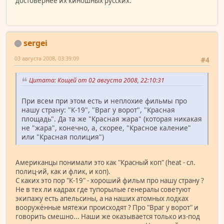
достовернее их киношных русских.
sergei
03 августа 2008, 03:39:09
#4
Цитата: Кощей от 02 августа 2008, 22:10:31
При всем при этом есть и неплохие фильмы про
нашу страну: "К-19", "Враг у ворот", "Красная
площадь". Да та же "Красная жара" (которая никакая
не "жара", конечно, а, скорее, "Красное каление"
или "Красная полиция")
Американцы понимали это как "Красный коп" (heat - сл.
полиц-ий, как и флик, и коп).
С каких это пор "К-19" - хороший фильм про нашу страну ?
Не в тех ли кадрах где тупорылые генералы советуют
экипажу есть апельсины, а на наших атомных лодках
вооружённые мятежи происходят ? Про "Враг у ворот" и
говорить смешно... Наши же оказывается только из-под