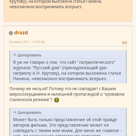
Крутову), на котором выложена статья Панина,
невозможно воспринимать всерьез.
drozd
20 июня 2011, 12:05:06
#9
Цитировать
Я уж не говорю о том, что сайт "патриотического"
журнала "Русский дом" (принадлежащий ура-
патриоту А.Н. Крутову), на котором выложена статья
Панина, невозможно воспринимать всерьез.
Почему же нельзя? Потому что не совпадает с Вашим
миросозерцанием и нынешней пропагандой о "кровавом
сталинском режиме"?
Цитировать
Может быть только представление об этой правде
авторов фильма. Это представление может не
совпадать с твоим или моим. Для меня же главное -
есть ли осознанное стремление извратить