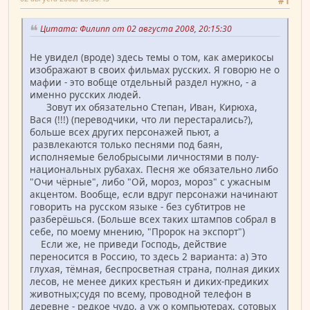
#1
Цитата: Филипп от 02 августа 2008, 20:15:30
Не увидел (вроде) здесь темы о том, как америкосы
изображают в своих фильмах русских. Я говорю не о
мафии - это вобще отдельный раздел нужно, - а
именно русских людей.
Зовут их обязательно Степан, Иван, Кирюха,
Вася (!!!) (переводчики, что ли перестарались?),
больше всех других персонажей пьют, а
развлекаются только песнями под баян,
исполняемые белобрысыми личностями в полу-
национальных рубахах. Песня же обязательно либо
"Очи чёрные", либо "Ой, мороз, мороз" с ужасным
акцентом. Вообще, если вдруг персонажи начинают
говорить на русском языке - без субтитров не
разберёшься. (Больше всех таких штампов собрал в
себе, по моему мнению, "Пророк на экспорт")
Если же, не приведи Господь, действие
переносится в Россию, то здесь 2 варианта: а) Это
глухая, тёмная, беспросветная страна, полная диких
лесов, не менее диких крестьян и диких-предиких
животных;судя по всему, проводной телефон в
деревне - редкое чудо, а уж о компьютерах, сотовых