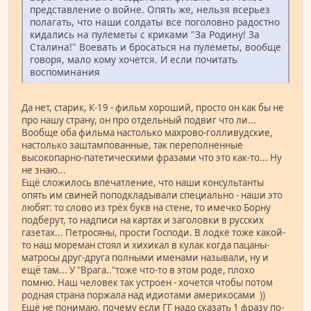
представление о войне. Опять же, нельзя всерьез
полагать, что наши солдаты все поголовно радостно
кидались на пулеметы с криками "За Родину! За
Сталина!" Воевать и бросаться на пулеметы, вообще
говоря, мало кому хочется. И если почитать
воспоминания
Да нет, старик, К-19 - фильм хороший, просто он как бы не
про нашу страну, он про отдельный подвиг что ли...
Вообще оба фильма настолько махрово-голливудские,
настолько заштампованные, так переполненные
высокопарно-патетическими фразами что это как-то... Ну
не знаю...
Ещё сложилось впечатление, что наши консультанты
опять им свиней поподкладывали специально - наши это
любят: то слово из трёх букв на стене, то имечко Борну
подберут, то надписи на картах и заголовки в русских
газетах... Петросяны, прости Господи. В лодке тоже какой-
то наш мореман стоял и хихикал в кулак когда пацаны-
матросы друг-друга полными именами называли, ну и
ещё там... У "Врага.."тоже что-то в этом роде, плохо
помню. Наш человек так устроен - хочется чтобы потом
родная страна поржала над идиотами америкосами ))
Ещё не понимаю, почему если ГГ надо сказать 1 фразу по-