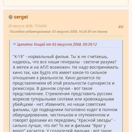
sergei
03 августа 2008, 15:54:06
#6
Последнее редактирование
: 03 августа 2008, 16:24:39 от Хелена
Цитата: Кощей от 03 августа 2008, 09:39:12
"K-19" - нормальный фильм. Ты ж не считаешь,
надеюсь, что все наши генералы - светочи разума?
А мятеж и на АПЛ возможен. Не надо воспринимать
кино так, как будто это имеет какое-то сильное
отношение к реальности. Кино делается по
представлениям об этой реальности сценариста и
режиссера. В данном случае - вот такое
представление. Стремления представить русских
моряков тупорылыми скотами или кровожадными
убийцами - нет. Извините, но наши советские
фильмы, где подводники поголовно ходят в полном
обмундировании, чистеньком и отутюженном и
говорят фразами из передовиц "Красной звезды" -
сильно лучше, что ли? То же и фильма "Враг у
ворот" касается. У создателей фильма - вот такое