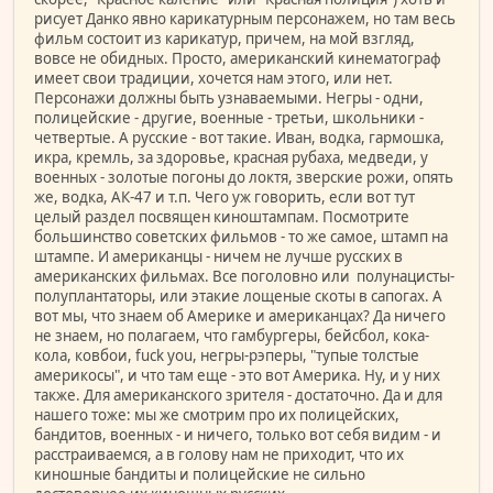
рисует Данко явно карикатурным персонажем, но там весь
фильм состоит из карикатур, причем, на мой взгляд,
вовсе не обидных. Просто, американский кинематограф
имеет свои традиции, хочется нам этого, или нет.
Персонажи должны быть узнаваемыми. Негры - одни,
полицейские - другие, военные - третьи, школьники -
четвертые. А русские - вот такие. Иван, водка, гармошка,
икра, кремль, за здоровье, красная рубаха, медведи, у
военных - золотые погоны до локтя, зверские рожи, опять
же, водка, АК-47 и т.п. Чего уж говорить, если вот тут
целый раздел посвящен киноштампам. Посмотрите
большинство советских фильмов - то же самое, штамп на
штампе. И американцы - ничем не лучше русских в
американских фильмах. Все поголовно или полунацисты-
полуплантаторы, или этакие лощеные скоты в сапогах. А
вот мы, что знаем об Америке и американцах? Да ничего
не знаем, но полагаем, что гамбургеры, бейсбол, кока-
кола, ковбои, fuck you, негры-рэперы, "тупые толстые
америкосы", и что там еще - это вот Америка. Ну, и у них
также. Для американского зрителя - достаточно. Да и для
нашего тоже: мы же смотрим про их полицейских,
бандитов, военных - и ничего, только вот себя видим - и
расстраиваемся, а в голову нам не приходит, что их
киношные бандиты и полицейские не сильно