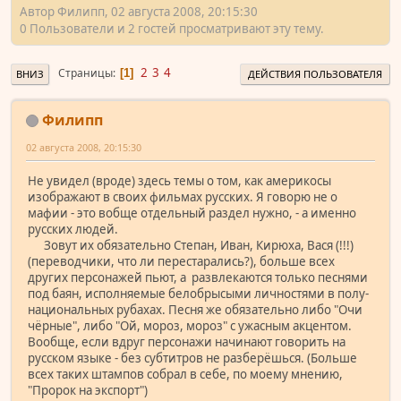
Автор Филипп, 02 августа 2008, 20:15:30
0 Пользователи и 2 гостей просматривают эту тему.
2
3
4
Страницы
1
ВНИЗ
ДЕЙСТВИЯ ПОЛЬЗОВАТЕЛЯ
Филипп
02 августа 2008, 20:15:30
Не увидел (вроде) здесь темы о том, как америкосы
изображают в своих фильмах русских. Я говорю не о
мафии - это вобще отдельный раздел нужно, - а именно
русских людей.
Зовут их обязательно Степан, Иван, Кирюха, Вася (!!!)
(переводчики, что ли перестарались?), больше всех
других персонажей пьют, а развлекаются только песнями
под баян, исполняемые белобрысыми личностями в полу-
национальных рубахах. Песня же обязательно либо "Очи
чёрные", либо "Ой, мороз, мороз" с ужасным акцентом.
Вообще, если вдруг персонажи начинают говорить на
русском языке - без субтитров не разберёшься. (Больше
всех таких штампов собрал в себе, по моему мнению,
"Пророк на экспорт")