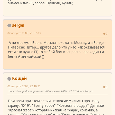
знаменитые (Суворов, Пушкин, Бунин)
sergei
02 августа 2008, 21:37:03
#2
А по-моему, в Борне Москва похожа на Москву, а в Бонде -
Питер как Питер... Другое дело что у нас, как оказывается,
если это нужно ГГ, то любой бомж запросто переходит на
беглый английский ))
Кощей
02 августа 2008, 22:10:31
#3
Последнее редактирование
: 02 августа 2008, 23:23:54 от Кощей
При всем при этом есть и неплохие фильмы про нашу
страну: "К-19", "Враг у ворот", "Красная площадь". Да та же
"Красная жара" (которая никакая не "жара", конечно, а,
скорее, "Красное каление" или "Красная полиция") хоть и