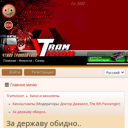
Главная
:
Новости
:
Связь
Войти
Регистрация
Главное меню
Tramvision
Кино и киноляпы
►
Киноштампы
(Модераторы:
Доктор Джекилл
,
The 8th Passenger
)
►
За державу обидно..
►
За державу обидно..