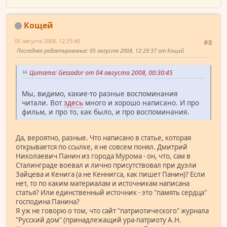
Кощей
05 августа 2008, 12:25:40
#8
Последнее редактирование
: 05 августа 2008, 12:29:37 от Кощей
Цитата: Gessador от 04 августа 2008, 00:30:45
Мы, видимо, какие-то разные воспоминания
читали. Вот
здесь
много и хорошо написано. И про
фильм, и про то, как было, и про воспоминания.
Да, вероятно, разные. Что написано в статье, которая
открывается по ссылке, я не совсем понял. Дмитрий
Николаевич Панин из города Мурома - он, что, сам в
Сталинграде воевал и лично присутствовал при дуэли
Зайцева и Кенига (а не Кеннигса, как пишет Панин)? Если
нет, то по каким материалам и источникам написана
статья? Или единственный источник - это "память сердца"
господина Панина?
Я уж не говорю о том, что сайт "патриотического" журнала
"Русский дом" (принадлежащий ура-патриоту А.Н.