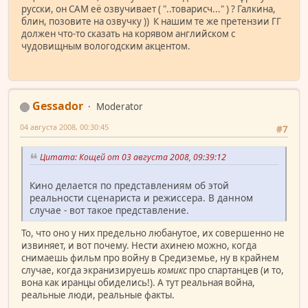
русски, он САМ её озвучивает ( "..товарисч..." ) ? Галкина,
блин, позовите на озвучку )) К нашим те же претензии ГГ
должен что-то сказать на корявом английском с
чудовищным вологодским акцентом.
Gessador
Moderator
04 августа 2008, 00:30:45
#7
Цитата: Кощей от 03 августа 2008, 09:39:12
Кино делается по представлениям об этой
реальности сценариста и режиссера. В данном
случае - вот такое представление.
То, что оно у них предельно любанутое, их совершенно не
извиняет, и вот почему. Нести ахинею можно, когда
снимаешь фильм про войну в Средиземье, ну в крайнем
случае, когда экранизируешь
комикс
про спартанцев (и то,
вона как иранцы обиделись!). А тут реальная война,
реальные люди, реальные факты.