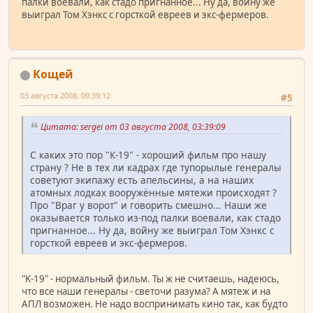
палки воевали, как стадо пригнанное... Ну да, войну же
выиграл Том Хэнкс с горсткой евреев и экс-фермеров.
Кощей
03 августа 2008, 09:39:12
#5
Цитата: sergei от 03 августа 2008, 03:39:09
С каких это пор "К-19" - хороший фильм про нашу
страну ? Не в тех ли кадрах где тупорылые генералы
советуют экипажу есть апельсины, а на наших
атомных лодках вооружённые мятежи происходят ?
Про "Враг у ворот" и говорить смешно... Наши же
оказывается только из-под палки воевали, как стадо
пригнанное... Ну да, войну же выиграл Том Хэнкс с
горсткой евреев и экс-фермеров.
"K-19" - нормальный фильм. Ты ж не считаешь, надеюсь,
что все наши генералы - светочи разума? А мятеж и на
АПЛ возможен. Не надо воспринимать кино так, как будто