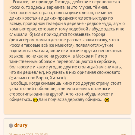
Если же, не приведи Господь, действие переносится в
Россию, то здесь 2 варианта: а) Это глухая, тёмная,
беспросветная страна, полная диких лесов, не менее
диких крестьян и диких-предиких животных;судя по
всему, проводной телефон в деревне - редкое чудо, а уж о
компьютерах, сотовых и тому подобной лабуде здесь и не
слышали. б) Если приходится показывать города
(режиссёрам мамы в детстве рассказывали сказку, что в
России таковые всё же имеются), появляются жуткие
надписи на суахили, иврите и тысяче других непонятных
языков, но никак не на русском, а Москва и Питер
таинственным образом перевоплощаются в сербские,
болгарские и какие угодно другие столицы (там снимать,
что ли дешевле?), но узнать в них оригинал сложновато
(фильмы про Борна, Хитмэн)
Вообще, когда снимаешь кино про другую страну, стоит
узнать о ней побольше, а не тупо лепить штампы и
стереотипы один на другой. А то кто-нибудь может и
обидеться..
Да и подчас за державу обидно...
drury
02 августа 2008, 20:30:43