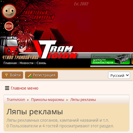
Главная
:
Новости
:
Связь
Войти
Регистрация
Главное меню
Tramvision
Приколы-маразмы
Ляпы рекламы
►
►
Ляпы рекламы
Ляпы рекламных слоганов, кампаний названий и т.п.
0 Пользователи и 4 гостей просматривают этот раздел.