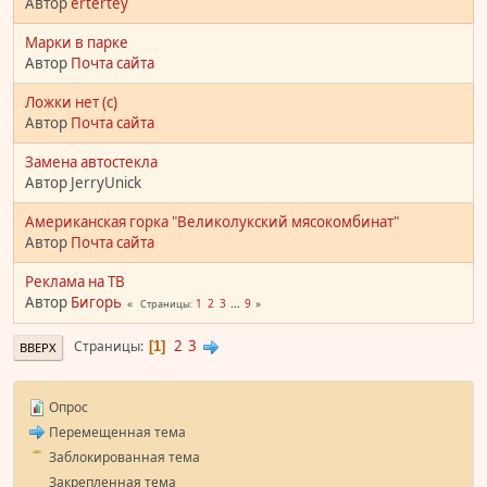
Автор
ertertey
Марки в парке
Автор
Почта сайта
Ложки нет (с)
Автор
Почта сайта
Замена автостекла
Автор JerryUnick
Американская горка "Великолукский мясокомбинат"
Автор
Почта сайта
Реклама на ТВ
Автор
Бигорь
1
2
3
...
9
Страницы
2
3
Страницы
1
ВВЕРХ
Опрос
Перемещенная тема
Заблокированная тема
Закрепленная тема