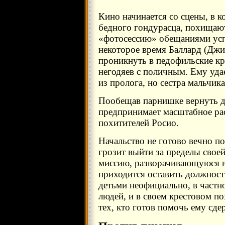
Кино начинается со сцены, в к
бедного гондурасца, похищают
«фотосессию» обещаниями усп
некоторое время Баллард (Дж
проникнуть в педофильские кр
негодяев с поличным. Ему удае
из пролога, но сестра мальчика
Пообещав парнишке вернуть д
предпринимает масштабное рас
похитителей Росио.
Начальство не готово вечно п
грозит выйти за пределы сво
миссию, разворачивающуюся в
приходится оставить должност
детьми неофициально, в частн
людей, и в своем крестовом по
тех, кто готов помочь ему сде