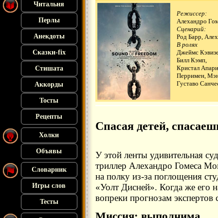
Читальня
Режиссер:
Перлы
Алехандро Го
Сценарий:
Анекдоты
Род Барр, Але
В ролях
Сказки-fix
Джеймс Кэвизе
Билл Кэмп,
Кристал Апари
Стишата
Перримен, Мэн
Густаво Санче
Аккорды
Тосты
Рецепты
Спасая детей, спасаеш
Холки
Объявы
У этой ленты удивительная суд
триллер Алехандро Гомеса Мон
Словарник
на полку из-за поглощения ст
Игры слов
«Уолт Дисней». Когда же его н
вопреки прогнозам экспертов 
Тесты
Миссия: выполнима