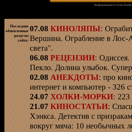
Информация в этом блоке
Последние
07.08
КИНОЛЯПЫ
: Ограби
обновленные
разделы
Вершина. Ограбление в Лос-
сайта:
света".
06.08
РЕЦЕНЗИИ
: Одиссея.
Пекло. Долина улыбок. Супер
02.08
АНЕКДОТЫ
: про кин
интернет и компьютер - 326 ст
24.07
ХОЛКИ-МОРКИ
: 223
21.07
КИНОСТАТЬИ
: Спас
Хэнкса. Детектив с призрака
вокруг мяча: 10 необычных л