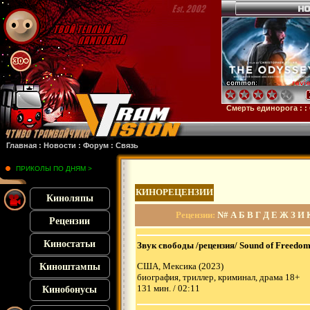
штейн
: :
Микки 17
: :
Субстанция
: :
28 лет спустя
: :
Смерть единорога
: :
Орудия
Главная
:
Новости
:
Форум
:
Связь
ПРИКОЛЫ ПО ДНЯМ >
КИНОРЕЦЕНЗИИ
Киноляпы
Рецензии
:
N#
А
Б
В
Г
Д
Е
Ж
З
И
Рецензии
Киностатьи
Звук свободы /рецензия/ Sound of Freedo
США, Мексика (2023)
Киноштампы
биография, триллер, криминал, драма 18+
131 мин. / 02:11
Кинобонусы