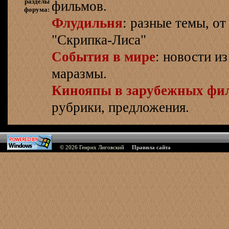
разделы
фильмов.
форума:
Флудильня
: разные темы, о
"Скрипка-Лиса"
События в мире
: новости и
маразмы.
Кинояпы в зарубежных фи
рубрики, предложения.
© 2026
Генрих Лиговский
Правила сайта