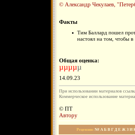
© Александр Чекулаев, "Петер
Факты
Тим Баллард пошел про
настоял на том, чтобы в
Общая оценка:
µµµµ
µ
14.09.23
При использовании материалов ссылка
Коммерческое использование материал
© ПТ
Автору
Рецензии
:
N#
А
Б
В
Г
Д
Е
Ж
З
И