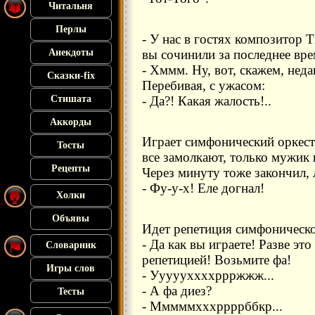
Читальня
Перлы
- У нас в гостях композитор 
Анекдоты
вы сочинили за последнее вре
- Хммм. Ну, вот, скажем, неда
Сказки-fix
Перебивая, с ужасом:
Стишата
- Да?! Какая жалость!..
Аккорды
Играет симфонический оркест
Тосты
все замолкают, только мужик н
Рецепты
Через минуту тоже закончил, 
- Фу-у-х! Еле догнал!
Холки
Объявы
Идет репетиция симфоническо
- Да как вы играете! Разве э
Словарник
репетицией! Возьмите фа!
Игры слов
- Уууууххххррржжж...
- А фа диез?
Тесты
- Мммммхххррррббкр...