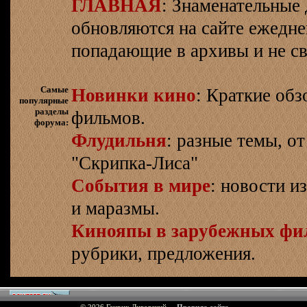
ГЛАВНАЯ
: Знаменательные 
обновляются на сайте ежеднев
попадающие в архивы и не св
Самые
Новинки кино
: Краткие об
популярные
разделы
фильмов.
форума:
Флудильня
: разные темы, о
"Скрипка-Лиса"
События в мире
: новости и
и маразмы.
Кинояпы в зарубежных фи
рубрики, предложения.