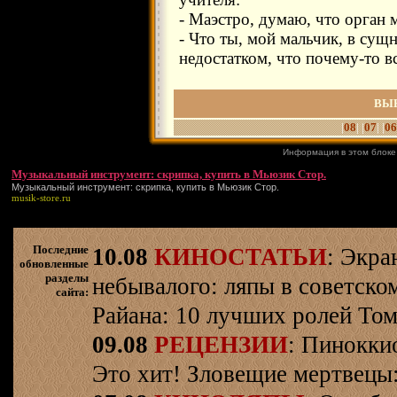
- Маэстро, думаю, что орган м
- Что ты, мой мальчик, в сущн
недостатком, что почему-то в
ВЫ
|
08
| |
07
| |
06
Информация в этом блоке
Музыкальный инструмент: скрипка, купить в Мьюзик Стор.
Музыкальный инструмент: скрипка, купить в Мьюзик Стор.
musik-store.ru
Последние
10.08
КИНОСТАТЬИ
: Экра
обновленные
разделы
небывалого: ляпы в советско
сайта:
Райана: 10 лучших ролей Том
09.08
РЕЦЕНЗИИ
: Пинокки
Это хит! Зловещие мертвецы: