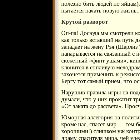
полезно бить людей по яйцам),
пытается начать новую жизнь..
Крутой разворот
Оп-па! Досюда мы смотрели к
как только вставший на путь д
западает на жену Рэя (Шарлиз 
напарывается на связанный с 
сюжетный «финт ушами», кино
клонится в сопливую мелодрам
захочется применить к режисс
Бергу тот самый прием, что о
Нарушив правила игры на подс
думали, что у них прокатит тр
«От заката до рассвета». Прос
Юморная аллегория на полити
кроме нас, спасет мир — тем 
хорошими!) слишком уж контр
драму спасителя мира, чей уд