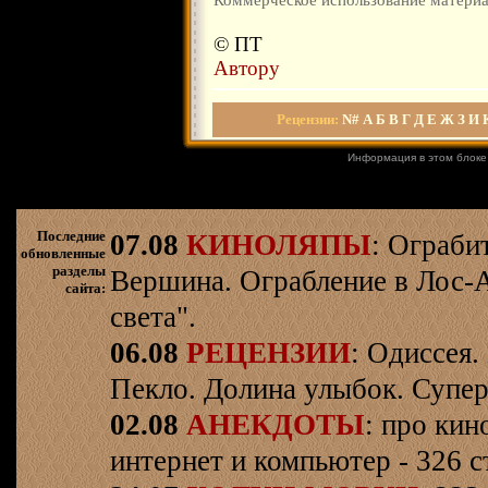
© ПТ
Автору
Рецензии
:
N#
А
Б
В
Г
Д
Е
Ж
З
И
Информация в этом блоке
Последние
07.08
КИНОЛЯПЫ
: Ограби
обновленные
разделы
Вершина. Ограбление в Лос-
сайта:
света".
06.08
РЕЦЕНЗИИ
: Одиссея.
Пекло. Долина улыбок. Супер
02.08
АНЕКДОТЫ
: про кин
интернет и компьютер - 326 ст