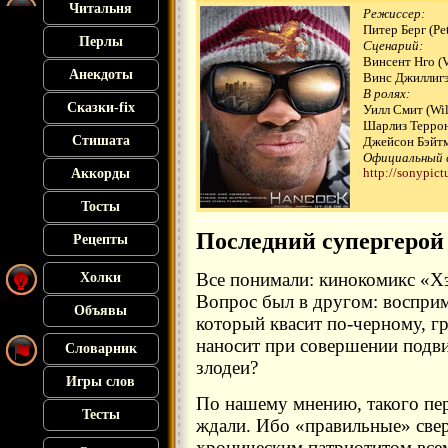
Читальня
Режиссер:
Питер Берг (Pet
Перлы
Сценарий:
Винсент Нго (V
Анекдоты
Винс Джиллигэн
В ролях:
Сказки-fix
Уилл Смит (Wil
Шарлиз Террон 
Стишата
Джейсон Бэйтм
Официальный 
http://sonypic
Аккорды
Тосты
Последний супергерой
Рецепты
Все понимали: кинокомикс «Хэ
Холки
Вопрос был в другом: восприм
Объявы
который квасит по-черному, г
наносит при совершении подв
Словарник
злодеи?
Игры слов
По нашему мнению, такого пе
Тесты
ждали. Ибо «правильные» све
хроническим патриотитом всем