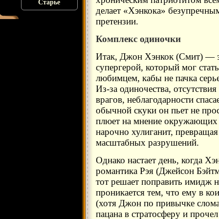
Старье
делает «Хэнкока» безупречны
претензии.
Комплекс одиночки
Итак, Джон Хэнкок (Смит) — 
супергерой, который мог стат
любимцем, кабы не пачка серь
Из-за одиночества, отсутстви
врагов, неблагодарности спас
обычной скуки он пьет не про
плюет на мнение окружающих и
нарочно хулиганит, превращая
масштабных разрушений.
Однако настает день, когда Хэ
романтика Рэя (Джейсон Бэйтм
тот решает поправить имидж н
проникается тем, что ему в ко
(хотя Джон по привычке слома
пацана в стратосферу и прочел