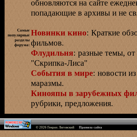
обновляются на сайте ежеднев
попадающие в архивы и не св
Самые
Новинки кино
: Краткие об
популярные
разделы
фильмов.
форума:
Флудильня
: разные темы, о
"Скрипка-Лиса"
События в мире
: новости и
маразмы.
Кинояпы в зарубежных фи
рубрики, предложения.
© 2026
Генрих Лиговский
Правила сайта