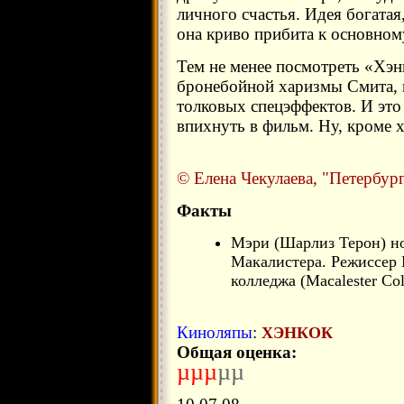
личного счастья. Идея богатая
она криво прибита к основном
Тем не менее посмотреть «Хэн
бронебойной харизмы Смита, 
толковых спецэффектов. И это 
впихнуть в фильм. Ну, кроме 
© Елена Чекулаева, "Петербург
Факты
Мэри (Шарлиз Терон) но
Макалистера. Режиссер 
колледжа (Macalester Col
Киноляпы
:
ХЭНКОК
Общая оценка:
µ
µ
µ
µµ