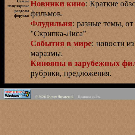
Самые
Новинки кино
: Краткие об
популярные
разделы
фильмов.
форума:
Флудильня
: разные темы, о
"Скрипка-Лиса"
События в мире
: новости и
маразмы.
Кинояпы в зарубежных фи
рубрики, предложения.
© 2026
Генрих Лиговский
Правила сайта