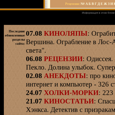
Рецензии
:
N#
А
Б
В
Г
Д
Е
Ж
З
И
Информация в этом блоке
Последние
07.08
КИНОЛЯПЫ
: Ограби
обновленные
разделы
Вершина. Ограбление в Лос-
сайта:
света".
06.08
РЕЦЕНЗИИ
: Одиссея.
Пекло. Долина улыбок. Супер
02.08
АНЕКДОТЫ
: про кин
интернет и компьютер - 326 ст
24.07
ХОЛКИ-МОРКИ
: 223
21.07
КИНОСТАТЬИ
: Спас
Хэнкса. Детектив с призрака