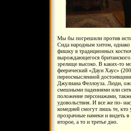
Мы бы погрешили против исти
Сида народным хитом, однако 
фишку в традиционных костю
вырождающегося британского 
зрелище высоко. В каких-то 
феерический «Даун Хаус» (200
переосмысленной достоевщины
Джулиана Феллоуза. Люди, ож
смешными падениями или ситк
положение персонажами, такж
удовольствия. И все же по- н
комедией смогут лишь те, кто 
прозрачные намеки и видеть 
второе, а то и третье дно.