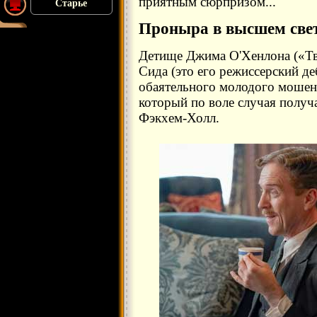
приятным сюрпризом...
Старье
Проныра в высшем све
Детище Джима О'Хенлона («Тв
Сида (это его режиссерский д
обаятельного молодого мошен
который по воле случая получа
Фэкхем-Холл.