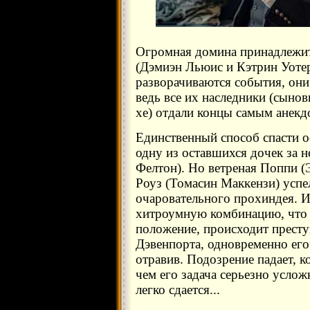
Огромная домина принадлежит
(Дэмиэн Льюис и Кэтрин Уотерс
разворачиваются события, они
ведь все их наследники (сыно
хе) отдали концы самым анекд
Единственный способ спасти о
одну из оставшихся дочек за 
Фелтон). Но ветреная Поппи (Э
Роуз (Томасин Маккензи) успе
очаровательного прохиндея. И
хитроумную комбинацию, что 
положение, происходит престу
Дэвенпорта, одновременно его 
отравив. Подозрение падает, ко
чем его задача серьезно усложн
легко сдается...