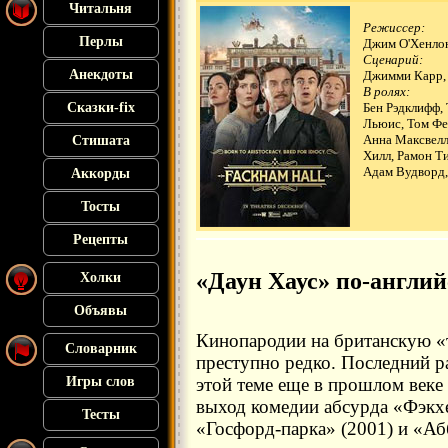
Читальня
Режиссер:
Перлы
Джим О'Хенлон
Сценарий:
Анекдоты
Джимми Карр, 
В ролях:
Сказки-fix
Бен Рэдклифф,
Льюис, Том Фе
Анна Максвелл
Стишата
Хилл, Рамон Т
Адам Вудворд,
Аккорды
Тосты
Рецепты
«Даун Хаус» по-англи
Холки
Объявы
Кинопародии на британскую «
Словарник
преступно редко. Последний р
Игры слов
этой теме еще в прошлом веке 
выход комедии абсурда «Фэк
Тесты
«Госфорд-парка» (2001) и «Абб