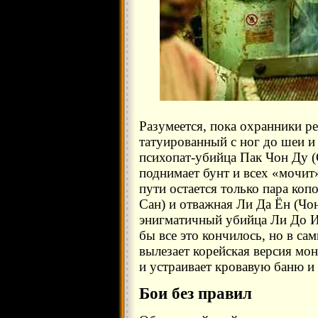
Разумеется, пока охранники ре
татуированный с ног до шеи 
психопат-убийца Пак Чон Ду (
поднимает бунт и всех «мочит»
пути остается только пара ко
Сан) и отважная Ли Да Ён (Ч
энигматичный убийца Ли До Ил
бы все это кончилось, но в са
вылезает корейская версия мо
и устраивает кровавую баню и
Бои без правил