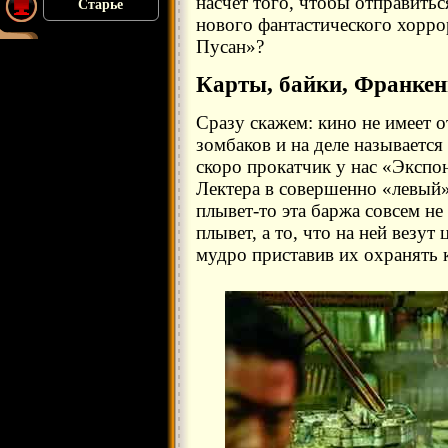
насчет того, чтобы отправитьс
Старье
нового фантастического хорр
Пусан»?
Карты, байки, Франке
Сразу скажем: кино не имеет 
зомбаков и на деле называется
скоро прокатчик у нас «Экспо
Лектера в совершенно «левый»
плывет-то эта баржа совсем не
плывет, а то, что на ней везу
мудро приставив их охранять к