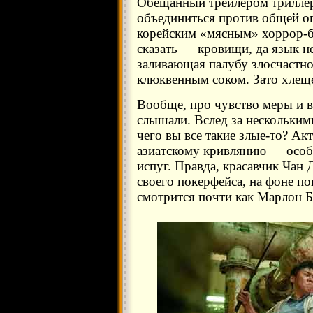
Обещанный трейлером трилле
объединиться против общей оп
корейским «мясным» хоррор-бо
сказать — кровищи, да язык не
заливающая палубу злосчастн
клюквенным соком. Зато хлещ
Вообще, про чувство меры и в
слышали. Вслед за нескольким
чего вы все такие злые-то? Ак
азиатскому кривлянию — особе
испуг. Правда, красавчик Чан
своего покерфейса, на фоне п
смотрится почти как Марлон Б