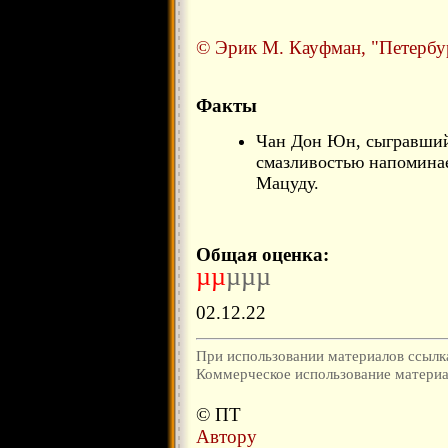
© Эрик М. Кауфман, "Петербур
Факты
Чан Дон Юн, сыгравший
смазливостью напоминае
Мацуду.
Общая оценка:
µµ
µµµ
02.12.22
При использовании материалов ссылка
Коммерческое использование материал
© ПТ
Автору