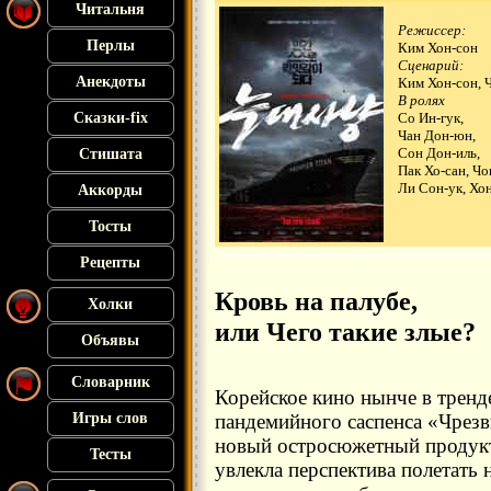
Читальня
Режиссер:
Перлы
Ким Хон-сон
Сценарий:
Анекдоты
Ким Хон-сон, 
В ролях
Сказки-fix
Со Ин-гук,
Чан Дон-юн,
Сон Дон-иль,
Стишата
Пак Хо-сан, Чо
Ли Сон-ук, Хо
Аккорды
Тосты
Рецепты
Кровь на палубе,
Холки
или Чего такие злые?
Объявы
Словарник
Корейское кино нынче в тренд
Игры слов
пандемийного саспенса «Чрезв
новый остросюжетный продукт 
Тесты
увлекла перспектива полетать н