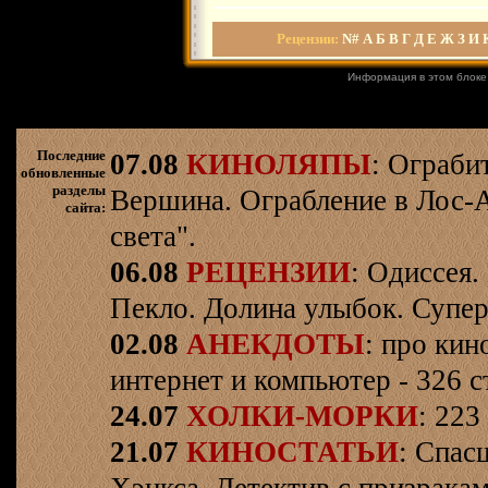
Рецензии
:
N#
А
Б
В
Г
Д
Е
Ж
З
И
Информация в этом блоке
Последние
07.08
КИНОЛЯПЫ
: Ограби
обновленные
разделы
Вершина. Ограбление в Лос-
сайта:
света".
06.08
РЕЦЕНЗИИ
: Одиссея.
Пекло. Долина улыбок. Супер
02.08
АНЕКДОТЫ
: про кин
интернет и компьютер - 326 ст
24.07
ХОЛКИ-МОРКИ
: 223
21.07
КИНОСТАТЬИ
: Спас