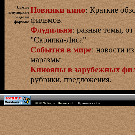
Самые
Новинки кино
: Краткие об
популярные
разделы
фильмов.
форума:
Флудильня
: разные темы, о
"Скрипка-Лиса"
События в мире
: новости и
маразмы.
Кинояпы в зарубежных фи
рубрики, предложения.
© 2026
Генрих Лиговский
Правила сайта