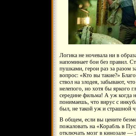
Логика не ночевала ни в образа
напоминает бои без правил. С
пушками, герои раз за разом 
вопрос: «Кто вы такие?» Благо
ствол на злодея, забывают, чт
нелепого, но хотя бы яркого гл
середине фильма! А уж когда 
понимаешь, что вирус с инку
был, не такой уж и страшной 
В общем, если вы цените безм
пожаловать на «Корабль в Пус
отключать мозг в кинозале — э