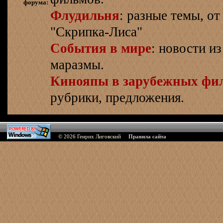
форума:
Флудильня
: разные темы, о
"Скрипка-Лиса"
События в мире
: новости и
маразмы.
Кинояпы в зарубежных фи
рубрики, предложения.
© 2026
Генрих Лиговский
Правила сайта