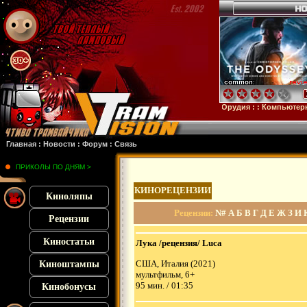
убстанция
: :
28 лет спустя
: :
Смерть единорога
: :
Орудия
: :
Компьютерные анек
Главная
:
Новости
:
Форум
:
Связь
ПРИКОЛЫ ПО ДНЯМ >
КИНОРЕЦЕНЗИИ
Киноляпы
Рецензии
:
N#
А
Б
В
Г
Д
Е
Ж
З
И
Рецензии
Киностатьи
Лука /рецензия/ Luca
США, Италия (2021)
Киноштампы
мультфильм, 6+
95 мин. / 01:35
Кинобонусы