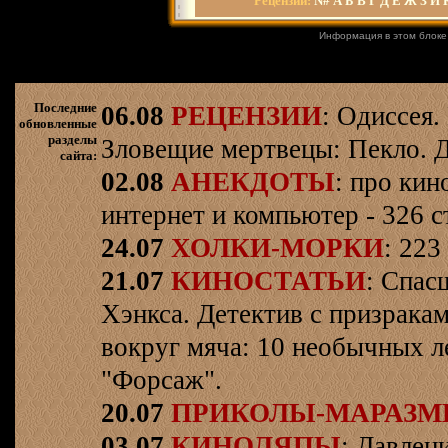
Рецензии
:
N#
А
Б
В
Г
Д
Е
Ж
З
И
Информация в этом блоке
Последние
06.08
РЕЦЕНЗИИ
: Одиссея.
обновленные
разделы
Зловещие мертвецы: Пекло. Д
сайта:
02.08
АНЕКДОТЫ
: про кин
интернет и компьютер - 326 ст
24.07
ХОЛКИ-МОРКИ
: 223
21.07
КИНОСТАТЬИ
: Спас
Хэнкса. Детектив с призрака
вокруг мяча: 10 необычных л
"Форсаж".
20.07
ПРИКОЛЫ-МАРАЗ
03.07
КИНОЛЯПЫ
: Давлен