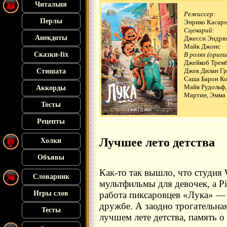
Читальня
Режиссер:
Перлы
Энрико Касаро
Сценарий:
Анекдоты
Джесси Эндрю
Майк Джонс
Сказки-fix
В ролях (ориги
Джейкоб Тремб
Джек Дилан Гр
Стишата
Саша Барон Ко
Майя Рудольф,
Аккорды
Мартин, Эмма 
Тосты
Рецепты
Лучшее лето детства
Холки
Объявы
Как-то так вышло, что студия 
Словарник
мультфильмы для девочек, а Pi
Игры слов
работа пиксаровцев «Лука» —
дружбе. А заодно трогательная
Тесты
лучшем лете детства, память о