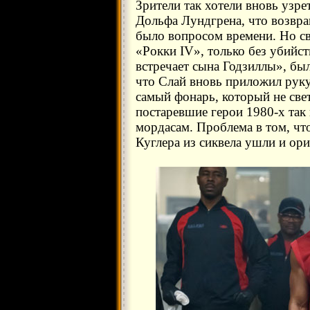
Зрители так хотели вновь узре
Дольфа Лундгрена, что возвр
было вопросом времени. Но св
«Рокки IV», только без убийст
встречает сына Годзиллы», был
что Слай вновь приложил руку
самый фонарь, который не свет
постаревшие герои 1980-х так 
мордасам. Проблема в том, чт
Куглера из сиквела ушли и ори