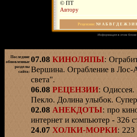
© ПТ
Автору
Рецензии
:
N#
А
Б
В
Г
Д
Е
Ж
З
И
Информация в этом блоке
Последние
07.08
КИНОЛЯПЫ
: Ограби
обновленные
разделы
Вершина. Ограбление в Лос-
сайта:
света".
06.08
РЕЦЕНЗИИ
: Одиссея.
Пекло. Долина улыбок. Супер
02.08
АНЕКДОТЫ
: про кин
интернет и компьютер - 326 ст
24.07
ХОЛКИ-МОРКИ
: 223