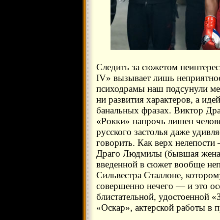
Следить за сюжетом неинтере
IV» вызывает лишь неприятно
психодрамы наш подсунули мел
ни развития характеров, а ид
банальных фразах. Виктор Дра
«Рокки» напрочь лишен челове
русского застолья даже удивля
говорить. Как верх нелепост
Драго Людмилы (бывшая жена 
введенной в сюжет вообще неп
Сильвестра Сталлоне, которому
совершенно нечего — и это ос
блистательной, удостоенной «
«Оскар», актерской работы в 