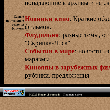
попадающие в архивы и не св
Самые
Новинки кино
: Краткие об
популярные
разделы
фильмов.
форума:
Флудильня
: разные темы, о
"Скрипка-Лиса"
События в мире
: новости и
маразмы.
Кинояпы в зарубежных фи
рубрики, предложения.
© 2026
Генрих Лиговский
Правила сайта