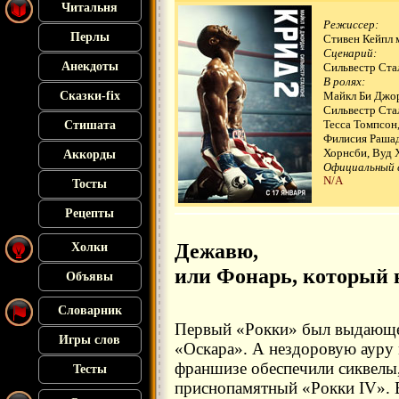
Читальня
Режиссер:
Перлы
Стивен Кейпл 
Сценарий:
Анекдоты
Сильвестр Ста
В ролях:
Сказки-fix
Майкл Би Джо
Сильвестр Ста
Тесса Томпсон
Стишата
Филисия Рашад
Хорнсби, Вуд 
Аккорды
Официальный 
N/A
Тосты
Рецепты
Дежавю,
Холки
или Фонарь, который 
Объявы
Словарник
Первый «Рокки» был выдающе
Игры слов
«Оскара». А нездоровую ауру
франшизе обеспечили сиквелы
Тесты
приснопамятный «Рокки IV». 