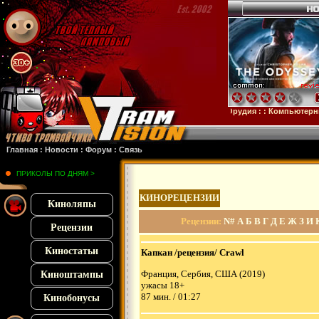
станция
: :
28 лет спустя
: :
Смерть единорога
: :
Орудия
: :
Компьютерные анекдо
Главная
:
Новости
:
Форум
:
Связь
ПРИКОЛЫ ПО ДНЯМ >
КИНОРЕЦЕНЗИИ
Киноляпы
Рецензии
:
N#
А
Б
В
Г
Д
Е
Ж
З
И
Рецензии
Киностатьи
Капкан /рецензия/ Crawl
Франция, Сербия, США (2019)
Киноштампы
ужасы 18+
87 мин. / 01:27
Кинобонусы