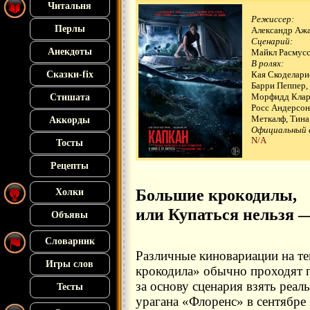
Читальня
Режиссер:
Перлы
Александр Аж
Сценарий:
Анекдоты
Майкл Расмусс
В ролях:
Сказки-fix
Кая Скоделари
Барри Пеппер,
Морфидд Клар
Стишата
Росс Андерсон
Меткалф, Тин
Аккорды
Официальный 
N/A
Тосты
Рецепты
Большие крокодилы,
Холки
или Купаться нельзя —
Объявы
Словарник
Различные киновариации на т
Игры слов
крокодила» обычно проходят п
за основу сценария взять реа
Тесты
урагана «Флоренс» в сентябре 