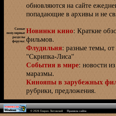
обновляются на сайте ежеднев
попадающие в архивы и не св
Самые
Новинки кино
: Краткие об
популярные
разделы
фильмов.
форума:
Флудильня
: разные темы, о
"Скрипка-Лиса"
События в мире
: новости и
маразмы.
Кинояпы в зарубежных фи
рубрики, предложения.
© 2026
Генрих Лиговский
Правила сайта