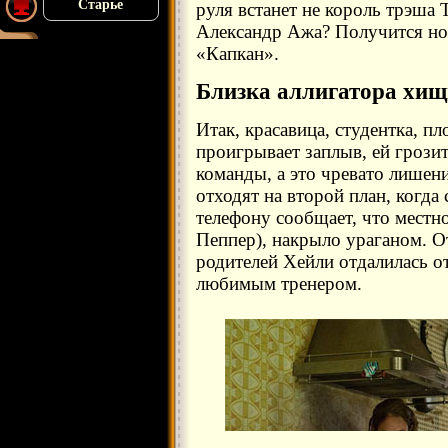
Старье
руля встанет не король трэша 
Александр Ажа? Получится но
«Капкан».
Близка аллигатора хищ
Итак, красавица, студентка, п
проигрывает заплыв, ей грозит
команды, а это чревато лишен
отходят на второй план, когда
телефону сообщает, что местно
Пеппер), накрыло ураганом. О
родителей Хейли отдалилась от
любимым тренером.