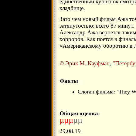
единственный кунштюк смотри
кладбище.
Зато чем новый фильм Ажа точ
затянутостью: всего 87 минут.
Александр Ажа вернется таким
хорроров. Как поется в финал
«Американскому оборотню в Л
© Эрик М. Кауфман, "Петербур
Факты
Слоган фильма: "They We
Общая оценка:
µµµ
µµ
29.08.19