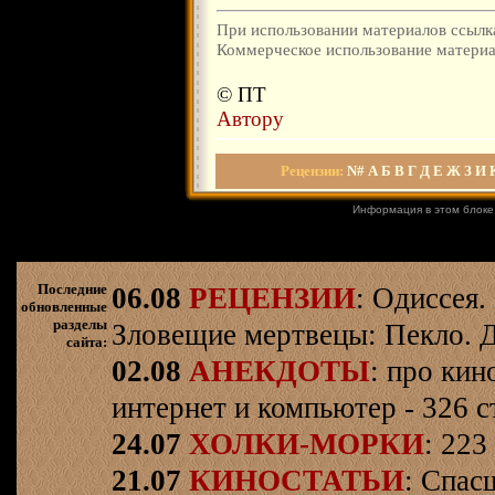
При использовании материалов ссылка
Коммерческое использование материал
© ПТ
Автору
Рецензии
:
N#
А
Б
В
Г
Д
Е
Ж
З
И
Информация в этом блоке
Последние
06.08
РЕЦЕНЗИИ
: Одиссея.
обновленные
разделы
Зловещие мертвецы: Пекло. Д
сайта:
02.08
АНЕКДОТЫ
: про кин
интернет и компьютер - 326 ст
24.07
ХОЛКИ-МОРКИ
: 223
21.07
КИНОСТАТЬИ
: Спас