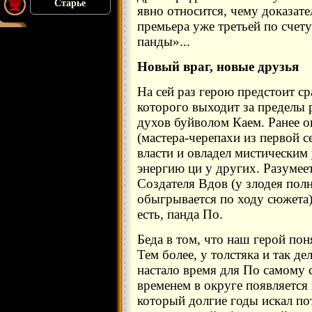
Старье
явно относится, чему доказат
премьера уже третьей по счет
панды»...
Новый враг, новые друзья
На сей раз герою предстоит с
которого выходит за пределы
духов буйволом Каем. Ранее о
(мастера-черепахи из первой с
власти и овладел мистически
энергию ци у других. Разумее
Создателя Вдов (у злодея пол
обыгрывается по ходу сюжета)
есть, панда По.
Беда в том, что наш герой пон
Тем более, у толстяка и так д
настало время для По самому с
временем в округе появляется
который долгие годы искал по