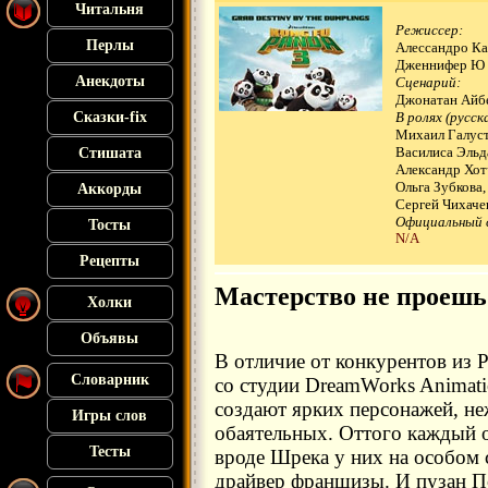
Читальня
Режиссер:
Перлы
Алессандро Ка
Дженнифер Ю
Анекдоты
Сценарий:
Джонатан Айбе
Сказки-fix
В ролях (русск
Михаил Галуст
Василиса Эльд
Стишата
Александр Хот
Ольга Зубкова,
Аккорды
Сергей Чихачев 
Официальный 
Тосты
N/A
Рецепты
Мастерство не проешь
Холки
Объявы
В отличие от конкурентов из P
Словарник
со студии DreamWorks Animat
создают ярких персонажей, н
Игры слов
обаятельных. Оттого каждый 
Тесты
вроде Шрека у них на особом 
драйвер франшизы. И пузан П