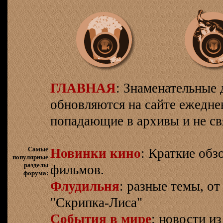
ГЛАВНАЯ
: Знаменательные 
обновляются на сайте ежеднев
попадающие в архивы и не св
Самые
Новинки кино
: Краткие об
популярные
разделы
фильмов.
форума:
Флудильня
: разные темы, о
"Скрипка-Лиса"
События в мире
: новости и