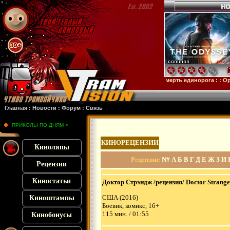
ейн
: :
Микки 17
: :
Субстанция
: :
28 лет спустя
: :
Смерть единорога
: :
Орудия
:
Главная
:
Новости
:
Форум
:
Связь
ПРИКОЛЫ ПО ДНЯМ >
КИНОРЕЦЕНЗИИ
Киноляпы
Рецензии
:
N#
А
Б
В
Г
Д
Е
Ж
З
И
Рецензии
Киностатьи
Доктор Стрэндж /рецензия/ Doctor Strange
США (2016)
Киноштампы
Боевик, комикс
, 16+
115 мин. / 01:55
Кинобонусы