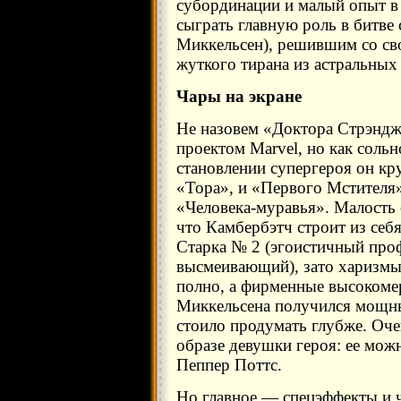
субординации и малый опыт в
сыграть главную роль в битве
Миккельсен), решившим со св
жуткого тирана из астральных 
Чары на экране
Не назовем «Доктора Стрэнд
проектом Marvel, но как сольн
становлении супергероя он кр
«Тора», и «Первого Мстителя»
«Человека-муравья». Малость
что Камбербэтч строит из себ
Старка № 2 (эгоистичный проф
высмеивающий), зато харизмы
полно, а фирменные высокоме
Миккельсена получился мощны
стоило продумать глубже. Оч
образе девушки героя: ее можн
Пеппер Поттс.
Но главное — спецэффекты и ч