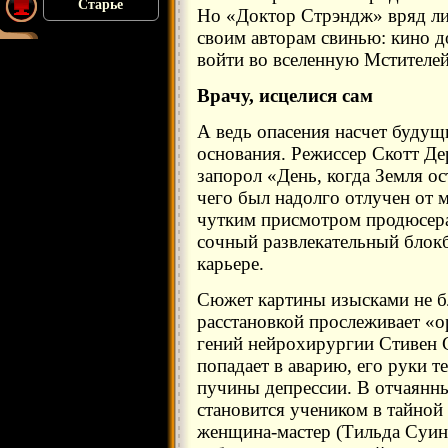
Старье
Но «Доктор Стрэндж» вряд л
своим авторам свинью: кино 
войти во вселенную Мстителей 
Врачу, исцелися сам
А ведь опасения насчет будущ
основания. Режиссер Скотт Де
запорол «День, когда Земля о
чего был надолго отлучен от 
чутким присмотром продюсера
сочный развлекательный блок
карьере.
Сюжет картины изысками не бл
расстановкой прослеживает «
гений нейрохирургии Стивен 
попадает в аварию, его руки т
пучины депрессии. В отчаянн
становится учеником в тайной
женщина-мастер (Тильда Суинт