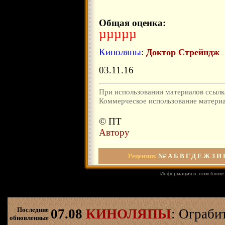
Общая оценка:
µµµµµ
Киноляпы
:
Доктор Стрейндж
03.11.16
При использовании материалов ссылка
Коммерческое использование материал
© ПТ
Автору
Рецензии
:
N#
А
Б
В
Г
Д
Е
Ж
З
И
Информация в этом блоке
Последние
07.08
КИНОЛЯПЫ
: Ограби
обновленные