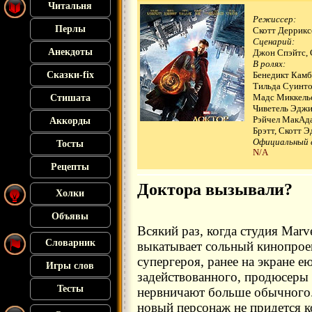
Читальня
Режиссер:
Перлы
Скотт Деррикс
Сценарий:
Анекдоты
Джон Спэйтс, С
В ролях:
Сказки-fix
Бенедикт Камб
Тильда Суинто
Мадс Миккель
Стишата
Чиветель Эдж
Рэйчел МакАда
Аккорды
Брэтт, Скотт Эд
Официальный 
Тосты
N/A
Рецепты
Доктора вызывали?
Холки
Объявы
Всякий раз, когда студия Marv
Словарник
выкатывает сольный кинопрое
супергероя, ранее на экране ею
Игры слов
задействованного, продюсеры
Тесты
нервничают больше обычного.
новый персонаж не придется к