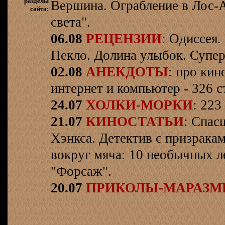
разделы
Вершина. Ограбление в Лос-
сайта:
света".
06.08
РЕЦЕНЗИИ
: Одиссея.
Пекло. Долина улыбок. Супер
02.08
АНЕКДОТЫ
: про кин
интернет и компьютер - 326 ст
24.07
ХОЛКИ-МОРКИ
: 223
21.07
КИНОСТАТЬИ
: Спас
Хэнкса. Детектив с призрака
вокруг мяча: 10 необычных л
"Форсаж".
20.07
ПРИКОЛЫ-МАРАЗ