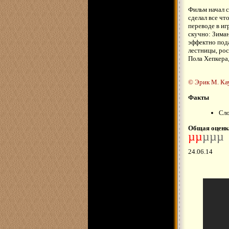
Фильм начал с
сделал все чт
переводе в иг
скучно: Зима
эффектно под
лестницы, ро
Пола Хепкера,
© Эрик М. Ка
Факты
Сло
Общая оценк
µµ
µµµ
24.06.14