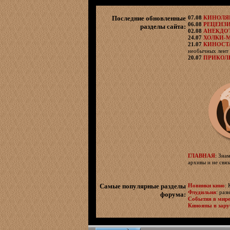
Последние обновленные
07.08
КИНОЛ
06.08
РЕЦЕНЗ
разделы сайта:
02.08
АНЕКДО
24.07
ХОЛКИ-
21.07
КИНОСТ
необычных лент 
20.07
ПРИКОЛ
ГЛАВНАЯ
: Зна
архивы и не свя
Самые популярные разделы
Новинки кино
:
Флудильня
: раз
форума:
События в мир
Кинояпы в зар