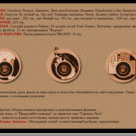
ЯПЫ
: Ограбить Лондон. Давление. День разоблачения. Вершина. Ограбление в Лос-Анджелес
ИИ
: Одиссея. Ее личный ад. Это хит! Зловещие мертвецы: Пекло. Долина улыбок. Супергёрл
ТЫ
: про кино - 262 стр., про Новый год - 83 стр., про интернет и компьютер - 326 стр., про
МОРКИ
: 223 стр.
АТЬИ
: Спасший рядового Райана: 10 лучших ролей Тома Хэнкса. Детектив с призраками: фи
о футболе. 25 лет кинофраншизе "Форсаж".
Ы-МАРАЗМЫ
: Перлы комментаторов ЧМ-2026 - 8 стр.
менательные даты, факты из мира науки и искусства обновляются на сайте ежедневно. Также 
занные с остальными разделами.
 Краткие обзоры новинок кинопроката и документальных фильмов.
ные темы, от "Придумайте название" до приколов типа "Скрипка-Лиса"
е
: новости из разных источников, иногда просто приколы и маразмы.
убежных фильмах
: Обсуждение статей соответствующей рубрики, предложения.