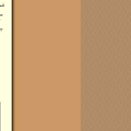
рый
не
»
ку