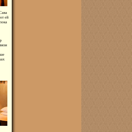
 Сава
ют ей
пока
р
вязи
ьше
ках