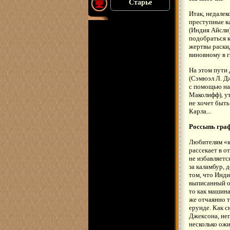
Старье
Итак, недалек
преступные ка
(Индия Айсли
подобраться 
жертвы раски
виновному в г
На этом пути
(Сэмюэл Л. Дж
с помощью нар
Маколифф), ут
не хочет быть
Карла...
Россыпь гра
Любителям «к
рассекает в о
не избавляетс
за каламбур, 
том, что Инди
выписанный о
то как машина
же отчаянно т
ерунде. Как 
Джексона, не
несколько ож