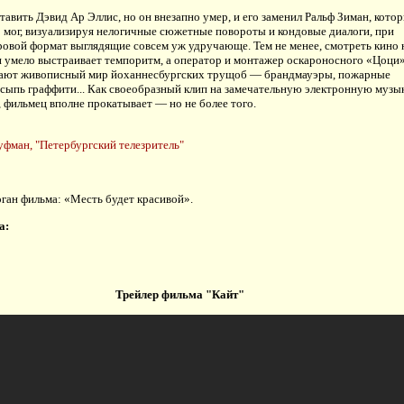
тавить Дэвид Ар Эллис, но он внезапно умер, и его заменил Ральф Зиман, кото
о мог, визуализируя нелогичные сюжетные повороты и кондовые диалоги, при
ровой формат выглядящие совсем уж удручающе. Тем не менее, смотреть кино 
н умело выстраивает темпоритм, а оператор и монтажер оскароносного «Цоци
ают живописный мир йоханнесбургских трущоб — брандмауэры, пожарные
ссыпь граффити... Как своеобразный клип на замечательную электронную музы
 фильмец вполне прокатывает — но не более того.
уфман, "Петербургский телезритель"
ган фильма: «Месть будет красивой».
а:
Трейлер фильма "Кайт"