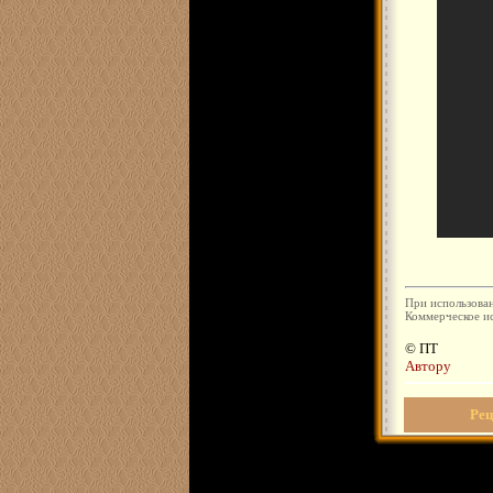
При использован
Коммерческое ис
© ПТ
Автору
Рец