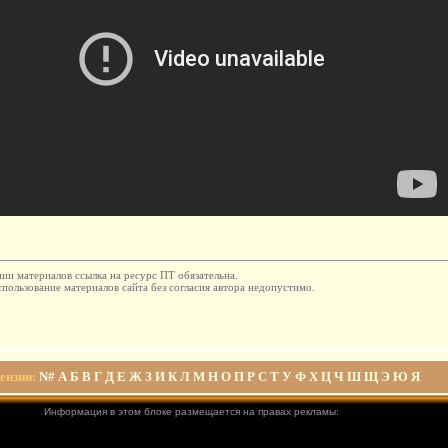
ии материалов ссылка на ресурс ПТ обязательна.
пользование материалов сайта без согласия автора недопустимо.
ензии
:
N#
А
Б
В
Г
Д
Е
Ж
З
И
К
Л
М
Н
О
П
Р
С
Т
У
Ф
Х
Ц
Ч
Ш
Щ
Э
Ю
Я
Информация в этом блоке размещается на правах рекламы: