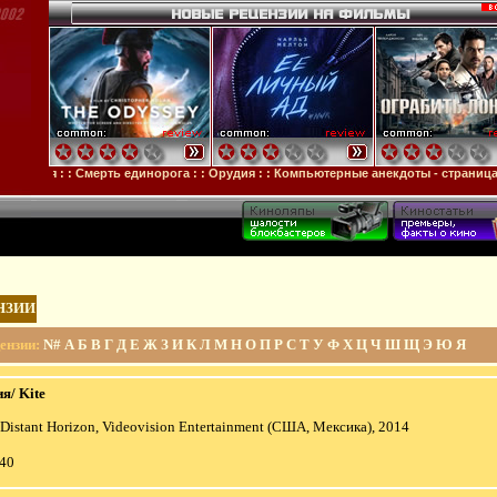
стя
: :
Смерть единорога
: :
Орудия
: :
Компьютерные анекдоты - страница 326
НЗИИ
ензии
:
N#
А
Б
В
Г
Д
Е
Ж
З
И
К
Л
М
Н
О
П
Р
С
Т
У
Ф
Х
Ц
Ч
Ш
Щ
Э
Ю
Я
я/ Kite
, Distant Horizon, Videovision Entertainment (США, Мексика), 2014
:40