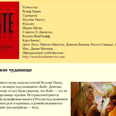
Режиссер:
Ральф Зиман
Сценарий:
Ясуоми Уметсу
В ролях:
Индиа Айсли,
Сэмюэл Л. Джексон,
Каллэн МакОлифф,
Карл Бьюкс,
Деон Лотз, Лайонел Ньютон, Девилль Ванник, Рассел Савадье, 
Мис, Джеко Мюллер...
Официальный сайт фильма:
http://www.kitethemovie.com/
ное чудовище
 много шуму наделал хентай Ясуоми Умецу,
с на видео под названием «Кайт: Девочка-
чему-то все были уверены, что Кайт — это не
 прозвище героини. История повторяется:
йк мультфильма вышел в России под названием
мом деле и оригинал, и ремейк называются
ей» (по-английски —
kite
).