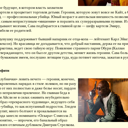
ое будущее, в котором власть захватили
ртели и процветает торговля детьми. Героиня, которую зовут вовсе не Кайт, а
), — профессиональная убийца. Юный возраст и ангельская внешность позволя
к самым неприступным «мишеням» и поразить их суперразрывными пулями. И 
дывают мозгами, Сава подбирается к главной цели — шефу картеля Эмиру,
ибели ее родителей.
 девушку поддерживает бывший напарник ее отца-копа — лейтенант Карл Эйке
ексон). Но красавица не догадывается, что добрый наставник, держа ее на при
котика, ведет свою тайную игру. Появление странного парня Обури (Каллан
верждающего, что он был ее другом детства, меняет жизнь героини. Сава бол
 бумажным змеем, послушно летящим туда, куда потянет ниточка, зажатая в ру
ффити
лубнички» ловить нечего — героиня, конечно,
ткровенных нарядах в стиле лоликон, но ни разу
я от них полностью и даже белье носит, пардон
до неприличия приличное. Но главная беда в
я Айсли не в силах оживить неубедительно
браз «прекрасного чудовища», ведущего себя
-убийца, то как испуганный подросток. Злодеи
упят, много болтают и прокалываются на
сюда занесло номинанта «Оскара» Сэмюэла Л.
понятно, — впрочем, его банальный образ
ивлен отличным дубляжем Дмитрия Стрелкова.