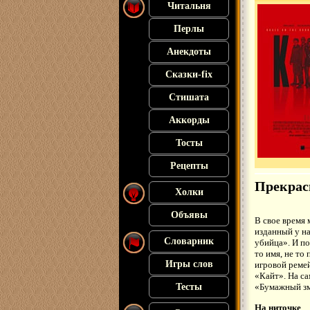
Читальня
Перлы
Анекдоты
Сказки-fix
Стишата
Аккорды
Тосты
Рецепты
Прекрас
Холки
Объявы
В свое время
изданный у на
Словарник
убийца». И по
то имя, не то
Игры слов
игровой реме
«Кайт». На са
Тесты
«Бумажный зм
На ниточке