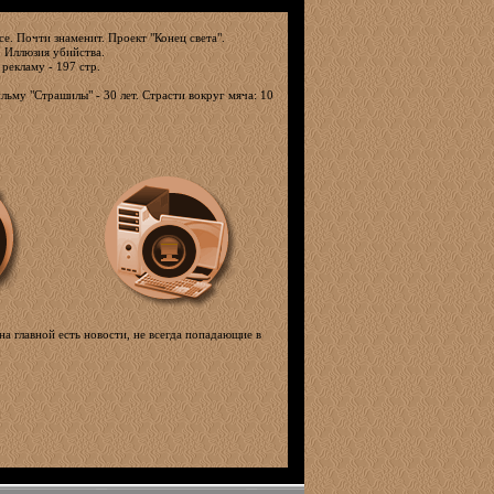
е. Почти знаменит. Проект "Конец света".
. Иллюзия убийства.
 рекламу - 197 стр.
льму "Страшилы" - 30 лет. Страсти вокруг мяча: 10
на главной есть новости, не всегда попадающие в