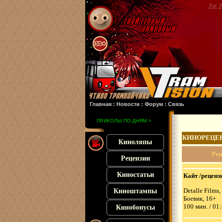
:
Злая 2
: :
Похищенная
: :
Франкенштейн
: :
Микки 17
: :
Субстанция
: :
28 лет спу
Главная
:
Новости
:
Форум
:
Связь
ПРИКОЛЫ ПО ДНЯМ >
КИНОРЕЦЕ
Киноляпы
Рец
Рецензии
Киностатьи
Кайт /рецензи
Detalle Films
Киноштампы
Боевик, 16+
100 мин. / 01
Кинобонусы