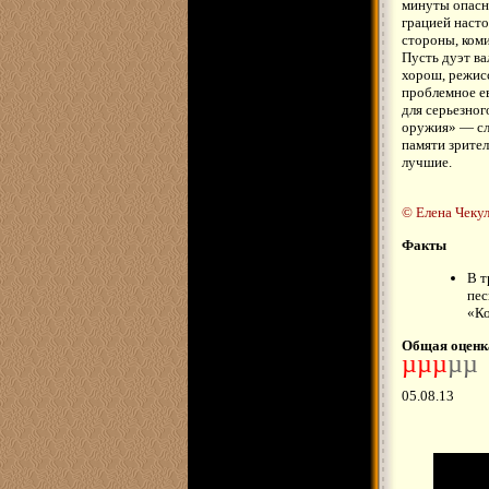
минуты опасн
грацией насто
стороны, коми
Пусть дуэт ва
хорош, режисс
проблемное ев
для серьезног
оружия» — сл
памяти зрител
лучшие.
© Елена Чекул
Факты
В т
пес
«Ко
Общая оценк
µµµ
µµ
05.08.13