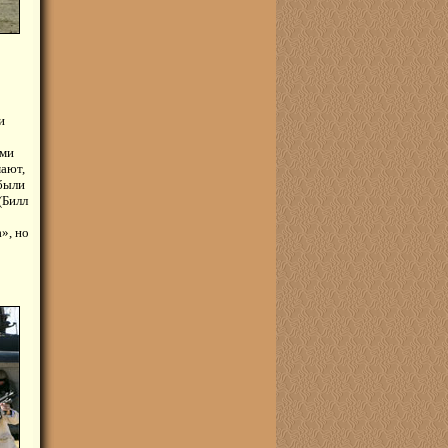
и
ими
мают,
 были
(Билл
», но