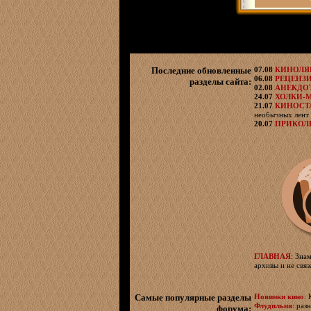
Последние обновленные
07.08
КИНОЛ
06.08
РЕЦЕНЗ
разделы сайта:
02.08
АНЕКДО
24.07
ХОЛКИ-
21.07
КИНОСТ
необычных лент 
20.07
ПРИКОЛ
ГЛАВНАЯ
: Зна
архивы и не свя
Самые популярные разделы
Новинки кино
:
Флудильня
: раз
форума: