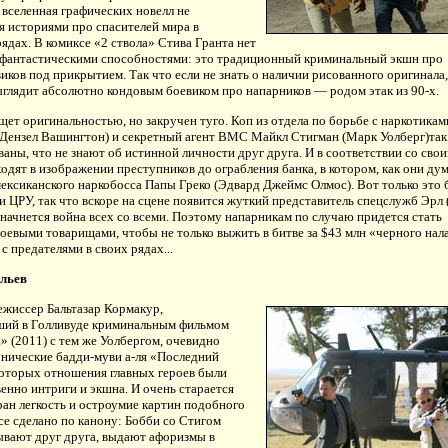
 вселенная графических новелл не
я историями про спасителей мира в
дах. В комиксе «2 ствола» Стива Гранта нет
 фантастическими способностями: это традиционный криминальный экшн про
иков под прикрытием. Так что если не знать о наличии рисованного оригинала,
ыглядит абсолютно кондовым боевиком про напарников — родом этак из 90-х.
ет оригинальностью, но закручен туго. Коп из отдела по борьбе с наркотикам
(Дензел Вашингтон) и секретный агент ВМС Майкл Стигман (Марк Уолберг)так
аны, что не знают об истинной личности друг друга. И в соответствии со сво
одят в изображении преступников до ограбления банка, в котором, как они ду
ексиканского наркобосса Папы Греко (Эдвард Джеймс Олмос). Вот только это
и ЦРУ, так что вскоре на сцене появится жуткий представитель спецслужб Эрл 
начнется война всех со всеми. Поэтому напарникам по случаю придется стать
евыми товарищами, чтобы не только выжить в битве за $43 млн «черного нала
 с предателями в своих рядах...
ульев
ежиссер Бальтазар Кормакур,
ий в Голливуде криминальным фильмом
 (2011) с тем же Уолбергом, очевидно
онические бадди-муви а-ля «Последний
которых отношения главных героев были
енно интриги и экшна. И очень старается
ран легкость и остроумие картин подобного
все сделано по канону: Бобби со Стигом
ывают друг друга, выдают афоризмы в