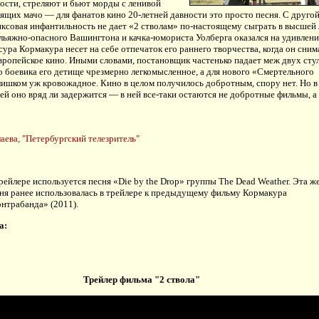
ости, стреляют и бьют морды с ленивой
ящих мачо — для фанатов кино 20-летней давности это просто песня. С друго
ксовая инфантильность не дает «2 стволам» по-настоящему сыграть в высшей 
льяжно-опасного Вашингтона и качка-юмориста Уолберга оказался на удивлени
ура Кормакура несет на себе отпечаток его раннего творчества, когда он сним
ропейское кино. Иными словами, постановщик частенько падает меж двух стул
о боевика его детище чрезмерно легкомысленное, а для нового «Смертельного
ишком уж кровожадное. Кино в целом получилось добротным, спору нет. Но в
ей оно вряд ли задержится — в ней все-таки остаются не добротные фильмы, а
аева, "Петербургский телезритель"
рейлере используется песня «Die by the Drop» группы The Dead Weather. Эта ж
ня ранее использовалась в трейлере к предыдущему фильму Кормакура
нтрабанда» (2011).
а:
Трейлер фильма "2 ствола"