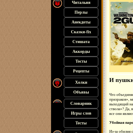
Читальня
Перлы
Анекдоты
Сказки-fix
Стишата
Аккорды
Тосты
Рецепты
И пушки
Холки
Объявы
Что объединя
призраков», 
Словарник
выходящий на 
ствола»? Да, 
Игры слов
все они являю
Убойная пар
Тесты
Из-за обилия 