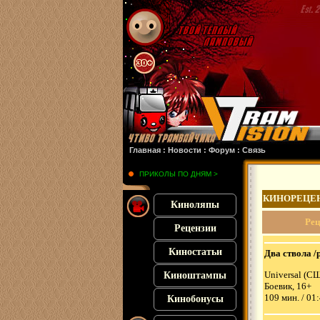
Злая 2
: :
Похищенная
: :
Франкенштейн
: :
Микки 17
: :
Субстанция
: :
28 лет спуст
Главная
:
Новости
:
Форум
:
Связь
ПРИКОЛЫ ПО ДНЯМ >
КИНОРЕЦЕ
Киноляпы
Рец
Рецензии
Киностатьи
Два ствола /
Universal (С
Киноштампы
Боевик, 16+
109 мин. / 01
Кинобонусы