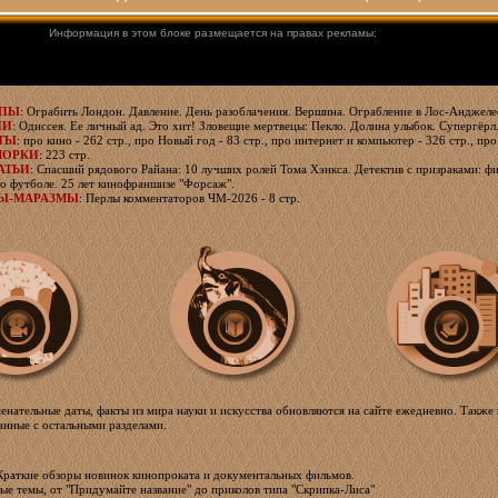
Информация в этом блоке размещается на правах рекламы:
ЯПЫ
: Ограбить Лондон. Давление. День разоблачения. Вершина. Ограбление в Лос-Анджелес
ИИ
: Одиссея. Ее личный ад. Это хит! Зловещие мертвецы: Пекло. Долина улыбок. Супергёрл
ТЫ
: про кино - 262 стр., про Новый год - 83 стр., про интернет и компьютер - 326 стр., про
МОРКИ
: 223 стр.
АТЬИ
: Спасший рядового Райана: 10 лучших ролей Тома Хэнкса. Детектив с призраками: фи
о футболе. 25 лет кинофраншизе "Форсаж".
Ы-МАРАЗМЫ
: Перлы комментаторов ЧМ-2026 - 8 стр.
менательные даты, факты из мира науки и искусства обновляются на сайте ежедневно. Также 
занные с остальными разделами.
 Краткие обзоры новинок кинопроката и документальных фильмов.
ные темы, от "Придумайте название" до приколов типа "Скрипка-Лиса"