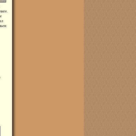
й
лиге.
е
ал
ьев:
е