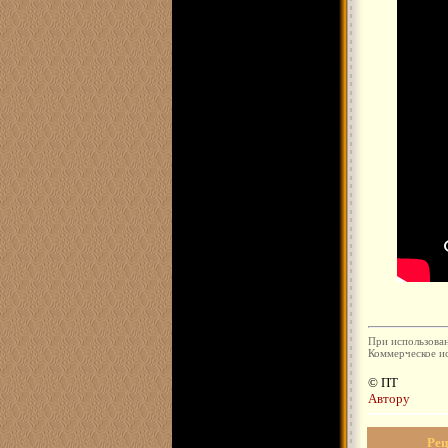
При использован
Коммерческое ис
© ПТ
Автору
Рец