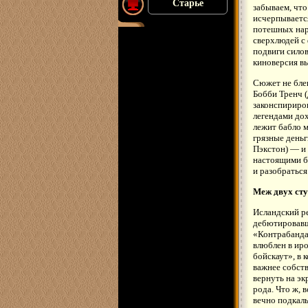
Старье
забываем, что
исчерпываетс
потешных наря
сверхлюдей с
подвиги силов
киноверсия в
Сюжет не блещ
Бобби Тренч 
законспириров
легендами дох
лежит бабло м
грязные деньг
Пэкстон) — и 
настоящими бо
и разобраться
Меж двух ст
Исландский р
дебютировавш
«Контрабанда»
влюблен в ир
бойскаут», в 
важнее собств
вернуть на эк
рода. Что ж, 
вечно подкал