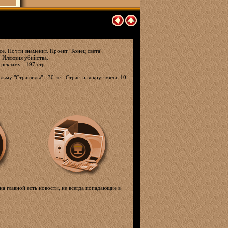
е. Почти знаменит. Проект "Конец света".
. Иллюзия убийства.
 рекламу - 197 стр.
льму "Страшилы" - 30 лет. Страсти вокруг мяча: 10
на главной есть новости, не всегда попадающие в