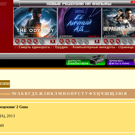
я
: :
Смерть единорога
: :
Орудия
: :
Компьютерные анекдоты - страница 326
НЗИИ
ензии
:
N#
А
Б
В
Г
Д
Е
Ж
З
И
К
Л
М
Н
О
П
Р
С
Т
У
Ф
Х
Ц
Ч
Ш
Щ
Э
Ю
Я
рецензия/ 2 Guns
ША), 2013
:49