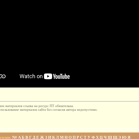
ии материалов ссылка на ресурс ПТ обязательна.
пользование материалов сайта без согласия автора недопустимо.
ензии
:
N#
А
Б
В
Г
Д
Е
Ж
З
И
К
Л
М
Н
О
П
Р
С
Т
У
Ф
Х
Ц
Ч
Ш
Щ
Э
Ю
Я