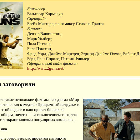
Режиссер:
Бальтасар Кормакур
Сценарий:
Блейк Мастерс, по комиксу Стивена Гранта
В ролях:
Дензел Вашингтон,
Марк Уолберг,
Пола Пэттон,
Билл Пэкстон,
Фред Уорд, Джеймс Марсден, Эдвард Джеймс Олмос, Роберт 
Бёрк, Грег Спролс, Патрик Фишлер...
Официальный сайт фильма:
http://www.2guns.net/
 заговорили
ет такие непохожие фильмы, как драма «Мир
мистическая комедия «Призрачный патруль» и
этой неделе в наш прокат боевик «2
в общем, ничего — за исключением того, что
тся экранизациями популярных комиксов...
очка
супергероических проектов мы как-то