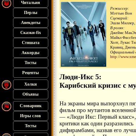
Читальня
Режиссер:
Перлы
Мэттью Вон
Сценарий:
Анекдоты
Эшли Миллер, 
В ролях:
Сказки-fix
Джеймс МакЭв
Майкл Фассбен
Холт, Лукас Т
Стишата
Кравиц, Джен
Официальный 
Аккорды
http://www.xmen
Тосты
Рецепты
Люди-Икс 5:
Карибский кризис с м
Холки
Объявы
На экраны мира выпорхнул пя
Словарник
фильм про мутантов вселенной
Игры слов
— «Люди Икс: Первый класс»,
критики как один разразились
Тесты
дифирамбами, назвав его луч