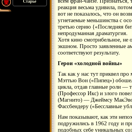
всем фран-чайзе. Признаться, 
Старье
реакция весьма удивила, пото
вот не показалось, что он во
угнетаемые меньшинства с ос
третью серию {«Последняя би
непродуманная драматургия.
Хотя кино смотрибельное, не
экшном. Просто заявленные ам
соответствуют результату.
Герои «холодной войны»
Так как у нас тут приквел про
Мэттью Вон («Пипец») обошел
цикла, отдав главные роли — т
(Профессор Икс) и злого пове
(Магнито) — Джеймсу МакЭво
Фассбендеру («Бесславные убл
Нам показывают, как эти непо
подружились в 1962 году и пр
подобных себе уникальных соз