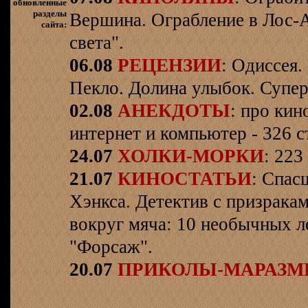
обновленные
разделы
Вершина. Ограбление в Лос-
сайта:
света".
06.08
РЕЦЕНЗИИ
: Одиссея.
Пекло. Долина улыбок. Супер
02.08
АНЕКДОТЫ
: про кин
интернет и компьютер - 326 ст
24.07
ХОЛКИ-МОРКИ
: 223
21.07
КИНОСТАТЬИ
: Спас
Хэнкса. Детектив с призрака
вокруг мяча: 10 необычных л
"Форсаж".
20.07
ПРИКОЛЫ-МАРАЗ