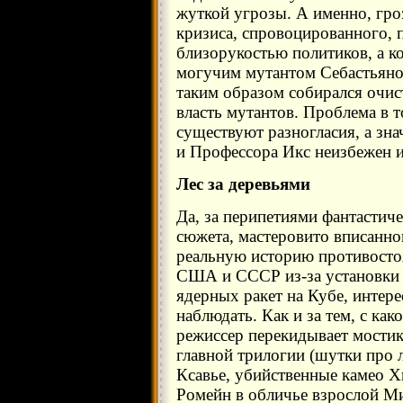
жуткой угрозы. А именно, гр
кризиса, спровоцированного, п
близорукостью политиков, а ко
могучим мутантом Себастьяно
таким образом собирался очис
власть мутантов. Проблема в
существуют разногласия, а зн
и Профессора Икс неизбежен и 
Лес за деревьями
Да, за перипетиями фантастич
сюжета, мастеровито вписанно
реальную историю противосто
США и СССР из-за установки 
ядерных ракет на Кубе, интере
наблюдать. Как и за тем, с как
режиссер перекидывает мостик
главной трилогии (шутки про
Ксавье, убийственные камео 
Ромейн в обличье взрослой Ми