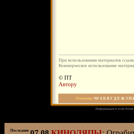
При использовании материалов ссылка
Коммерческое использование материал
© ПТ
Автору
Рецензии
:
N#
А
Б
В
Г
Д
Е
Ж
З
И
Информация в этом блоке
Последние
07.08
КИНОЛЯПЫ
: Ограби