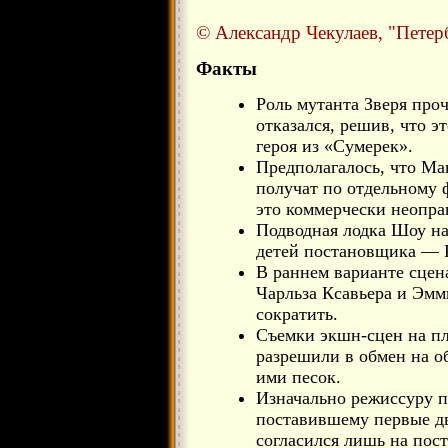
© Александр Чекулаев, "Петер
Факты
Роль мутанта Зверя про
отказался, решив, что э
героя из «Сумерек».
Предполагалось, что М
получат по отдельному 
это коммерчески неопра
Подводная лодка Шоу на
детей постановщика — 
В раннем варианте сцен
Чарльза Ксавьера и Эмм
сократить.
Съемки экшн-сцен на п
разрешили в обмен на о
ими песок.
Изначально режиссуру п
поставившему первые дв
согласился лишь на пос