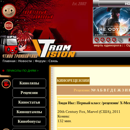
йн
: :
Микки 17
: :
Субстанция
: :
28 лет спустя
: :
Смерть единорога
: :
Орудия
: :
Главная
:
Новости
:
Форум
:
Связь
ПРИКОЛЫ ПО ДНЯМ >
КИНОРЕЦЕНЗИИ
Киноляпы
Рецензии
:
N#
А
Б
В
Г
Д
Е
Ж
З
И
Рецензии
Киностатьи
Люди Икс: Первый класс /рецензия/ X-Men:
20th Century Fox, Marvel (США), 2011
Киноштампы
Комикс
132 мин.
Кинобонусы