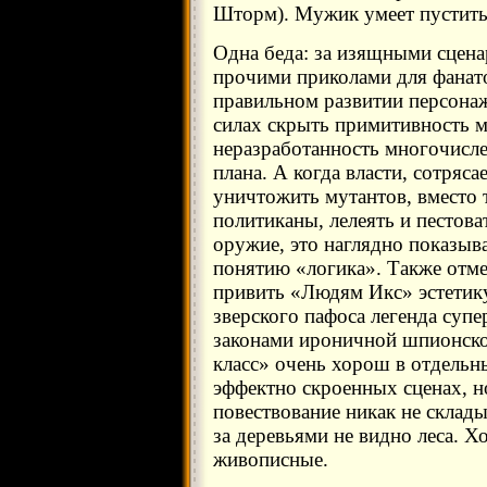
Шторм). Мужик умеет пустить п
Одна беда: за изящными сцен
прочими приколами для фанат
правильном развитии персонаж
силах скрыть примитивность м
неразработанность многочисл
плана. А когда власти, сотряс
уничтожить мутантов, вместо 
политиканы, лелеять и пестова
оружие, это наглядно показыв
понятию «логика». Также отме
привить «Людям Икс» эстетик
зверского пафоса легенда супе
законами ироничной шпионско
класс» очень хорош в отдельн
эффектно скроенных сценах, н
повествование никак не склады
за деревьями не видно леса. Х
живописные.