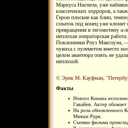
Маркуса Ниспела, уже набивш
классических хорроров, а так
Герои плоские как блин, темп
схваток под конец уже клонит 
превращения в тягомотину а-л
неплохая операторская работа
Поклонники Роуз Макгоуэн, —
чувиха с пулеметом вместо но
целом авантюра опять не удал
неплохой.
© Эрик М. Кауфман, "Петербур
Факты
Нового Конана исполнил
Гавайев. Актер обожает
На роль обновленного К
Микки Рурк.
Съемки фильма происхо