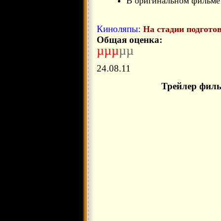
В оригинальном фильме 
Киноляпы
:
На стадии подгото
Общая оценка:
µµµ
µµ
24.08.11
Трейлер фил