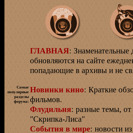
ГЛАВНАЯ
: Знаменательные 
обновляются на сайте ежеднев
попадающие в архивы и не св
Самые
Новинки кино
: Краткие об
популярные
разделы
фильмов.
форума:
Флудильня
: разные темы, о
"Скрипка-Лиса"
События в мире
: новости и