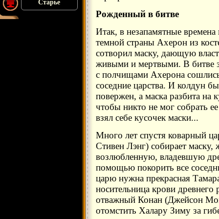
Старье
Рожденный в битве
Итак, в незапамятные времена
темной страны Ахерон из кост
сотворил маску, дающую власт
живыми и мертвыми. В битве 
с полчищами Ахерона сошлись
соседние царства. И колдун б
повержен, а маска разбита на 
чтобы никто не мог собрать е
взял себе кусочек маски...
Много лет спустя коварный ца
Стивен Лэнг) собирает маску,
возлюбленную, владевшую древ
помощью покорить все соседни
царю нужна прекрасная Тамар
носительница крови древнего р
отважный Конан (Джейсон Мо
отомстить Халару Зиму за гибе