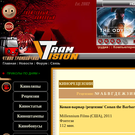
бстанция
: :
28 лет спустя
: :
Смерть единорога
: :
Орудия
: :
Компьютерные анекд
Главная
:
Новости
:
Форум
:
Связь
ПРИКОЛЫ ПО ДНЯМ >
КИНОРЕЦЕНЗИИ
Киноляпы
Рецензии
:
N#
А
Б
В
Г
Д
Е
Ж
З
И
Рецензии
Киностатьи
Конан-варвар /рецензия/ Conan the Barbar
Millennium Films (США), 2011
Киноштампы
Фэнтези
112 мин.
Кинобонусы