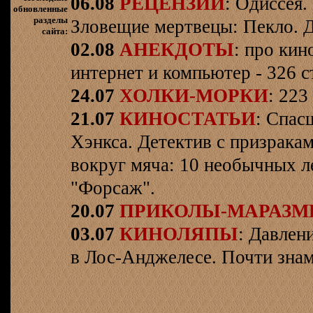
06.08
РЕЦЕНЗИИ
: Одиссея.
обновленные
разделы
Зловещие мертвецы: Пекло. Д
сайта:
02.08
АНЕКДОТЫ
: про кин
интернет и компьютер - 326 ст
24.07
ХОЛКИ-МОРКИ
: 223
21.07
КИНОСТАТЬИ
: Спас
Хэнкса. Детектив с призрака
вокруг мяча: 10 необычных л
"Форсаж".
20.07
ПРИКОЛЫ-МАРАЗ
03.07
КИНОЛЯПЫ
: Давлен
в Лос-Анджелесе. Почти знам