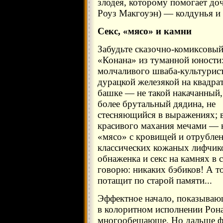
злодея, которому помогает до
Роуз Макгоуэн) — колдунья и 
Секс, «мясо» и камни
Забудьте сказочно-комиксовы
«Конана» из туманной юности:
молчаливого шваба-культурист
дурацкой железякой на квадра
башке — не такой накачанный,
более брутальный дядина, не
стесняющийся в выражениях; 
красивого махания мечами — 
«мясо» с кровищей и отрублен
классических кожаных лифчик
обнаженка и секс на камнях в 
говорю: никаких бэбиков! А то
потащит по старой памяти...
Эффектное начало, показываю
в колоритном исполнении Рон
многообещающе. Но дальше фи