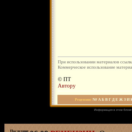
При использовании материалов ссылка
Коммерческое использование материал
© ПТ
Автору
Рецензии
:
N#
А
Б
В
Г
Д
Е
Ж
З
И
Информация в этом блоке
Последние