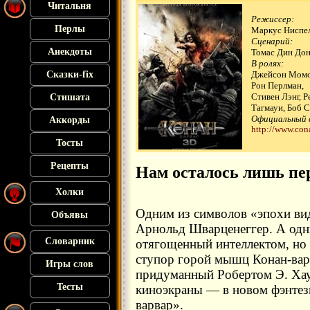
Читальня
Режиссер:
Перлы
Маркус Ниспе
Сценарий:
Анекдоты
Томас Дин До
В ролях:
Сказки-fix
Джейсон Момо
Рон Перлман,
Стивен Лэнг, Р
Стишата
Тагмауи, Боб С
Официальный 
Аккорды
http://www.con
Тосты
Рецепты
Нам осталось лишь пер
Холки
Одним из символов «эпохи ви
Объявы
Арнольд Шварценеггер. А одн
Словарник
отягощенный интеллектом, но
ступор горой мышц Конан-варв
Игры слов
придуманный Робертом Э. Хауа
Тесты
киноэкраны — в новом фэнтез
варвар».