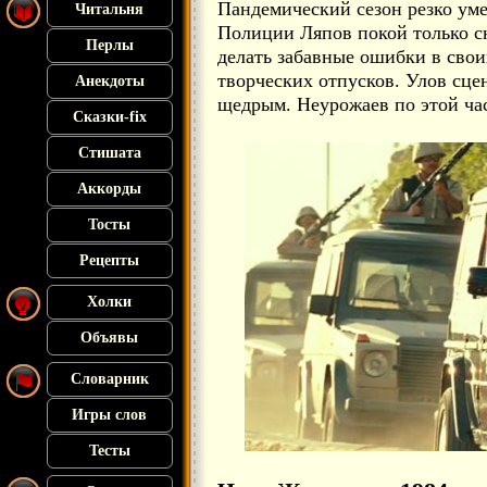
Пандемический сезон резко ум
Читальня
Полиции Ляпов покой только 
Перлы
делать забавные ошибки в свои
творческих отпусков. Улов сце
Анекдоты
щедрым. Неурожаев по этой час
Сказки-fix
Стишата
Аккорды
Тосты
Рецепты
Холки
Объявы
Словарник
Игры слов
Тесты