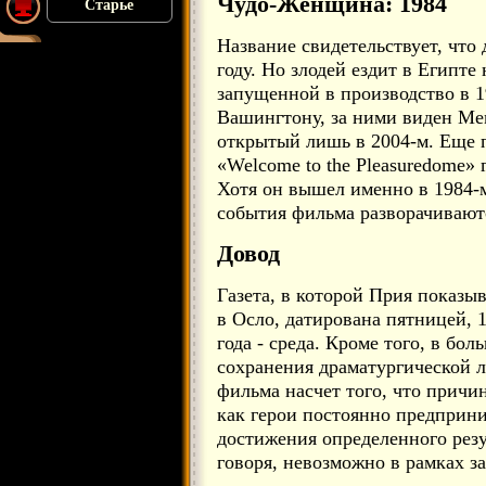
Чудо-Женщина: 1984
Старье
Название свидетельствует, что
году. Но злодей ездит в Египте
запущенной в производство в 1
Вашингтону, за ними виден Ме
открытый лишь в 2004-м. Еще п
«Welcome to the Pleasuredome» 
Хотя он вышел именно в 1984-м
события фильма разворачивают
Довод
Газета, в которой Прия показы
в Осло, датирована пятницей, 
года - среда. Кроме того, в бо
сохранения драматургической 
фильма насчет того, что причи
как герои постоянно предприни
достижения определенного резул
говоря, невозможно в рамках з