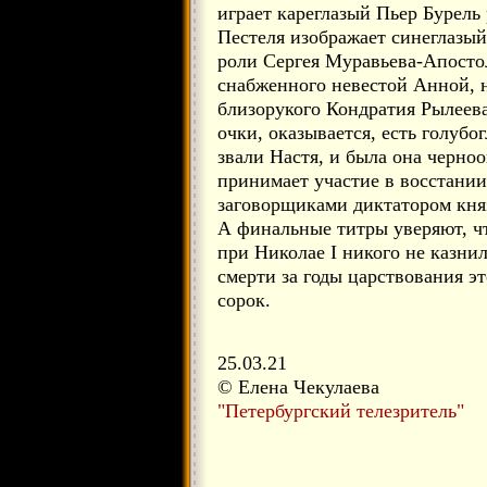
играет кареглазый Пьер Бурель 
Пестеля изображает синеглазы
роли Сергея Муравьева-Апостол
снабженного невестой Анной, н
близорукого Кондратия Рылеев
очки, оказывается, есть голубо
звали Настя, и была она черно
принимает участие в восстании
заговорщиками диктатором княз
А финальные титры уверяют, ч
при Николае I никого не казни
смерти за годы царствования э
сорок.
25.03.21
© Елена Чекулаева
"Петербургский телезритель"