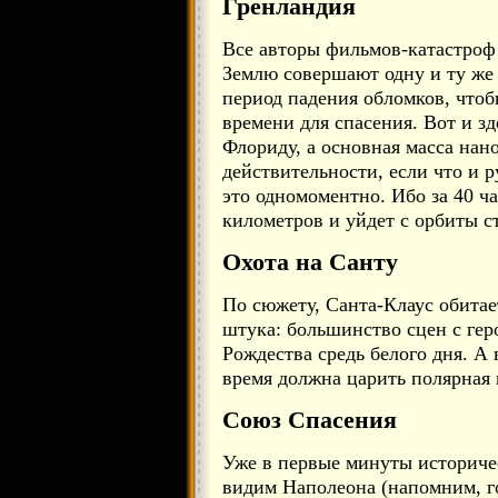
Гренландия
Все авторы фильмов-катастроф 
Землю совершают одну и ту же
период падения обломков, что
времени для спасения. Вот и з
Флориду, а основная масса нано
действительности, если что и р
это одномоментно. Ибо за 40 ч
километров и уйдет с орбиты с
Охота на Санту
По сюжету, Санта-Клаус обитае
штука: большинство сцен с гер
Рождества средь белого дня. А 
время должна царить полярная 
Союз Спасения
Уже в первые минуты историче
видим Наполеона (напомним, го