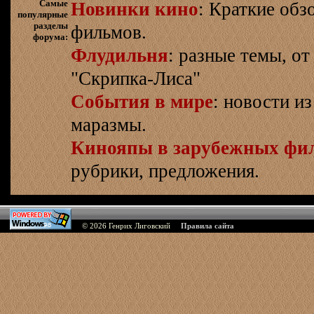
Самые
Новинки кино
: Краткие об
популярные
разделы
фильмов.
форума:
Флудильня
: разные темы, о
"Скрипка-Лиса"
События в мире
: новости и
маразмы.
Кинояпы в зарубежных фи
рубрики, предложения.
© 2026
Генрих Лиговский
Правила сайта