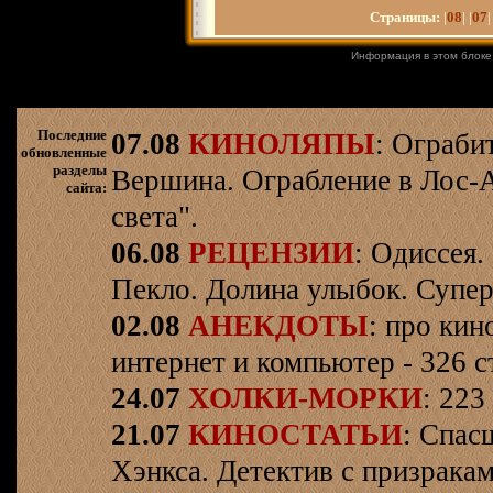
Страницы:
|
08
| |
07
|
Информация в этом блоке
Последние
07.08
КИНОЛЯПЫ
: Ограби
обновленные
разделы
Вершина. Ограбление в Лос-
сайта:
света".
06.08
РЕЦЕНЗИИ
: Одиссея.
Пекло. Долина улыбок. Супер
02.08
АНЕКДОТЫ
: про кин
интернет и компьютер - 326 ст
24.07
ХОЛКИ-МОРКИ
: 223
21.07
КИНОСТАТЬИ
: Спас
Хэнкса. Детектив с призрака