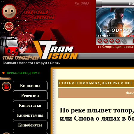
енштейн
: :
Микки 17
: :
Субстанция
: :
28 лет спустя
: :
Смерть единорога
: :
Ору
Главная
:
Новости
:
Форум
:
Связь
ПРИКОЛЫ ПО ДНЯМ >
СТАТЬИ О ФИЛЬМАХ, АКТЕРАХ И ФЕ
Киноляпы
Фак
Рецензии
Киностатьи
По реке плывет топор,
Киноштампы
или Снова о ляпах в 
Кинобонусы