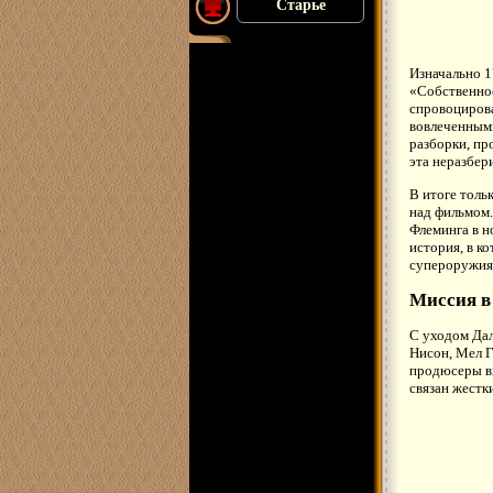
Старье
Изначально 1
«Собственнос
спровоцирова
вовлеченными
разборки, пр
эта неразбер
В итоге толь
над фильмом.
Флеминга в н
история, в к
супероружия,
Миссия в
С уходом Дал
Нисон, Мел Г
продюсеры вы
связан жестк