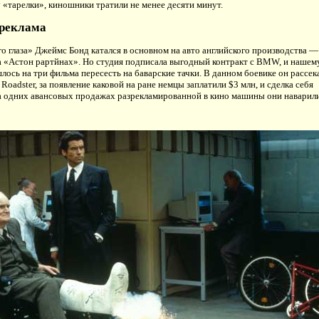
у «тарелки», киношники тратили не менее десяти минут.
реклама
о глаза» Джеймс Бонд катался в основном на авто английского производства —
а «Астон рартйнах». Но студия подписала выгодный контракт с BMW, и нашем
ось на три фильма пересесть на баварские тачки. В данном боевике он рассек
Roadster, за появление каковой на ране немцы заплатили $3 млн, и сделка себя
а одних авансовых продажах разрекламированной в кино машины они наварил