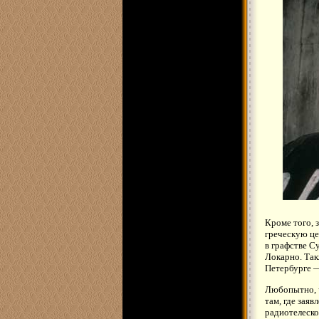
Кроме того, 
греческую це
в графстве С
Локарно. Та
Петербурге —
Любопытно, ч
там, где заяв
радиотелеско