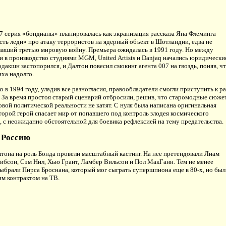
7 серия «бондианы» планировалась как экранизация рассказа Яна Флеминга
ть леди» про атаку террористов на ядерный объект в Шотландии, едва не
вший третью мировую войну. Премьера ожидалась в 1991 году. Но между
 в производство студиями MGM, United Artists и Danjaq начались юридически
одакшн застопорился, и Далтон повесил смокинг агента 007 на гвоздь, поняв, ч
иха надолго.
ко в 1994 году, уладив все разногласия, правообладатели смогли приступить к р
 За время простоя старый сценарий отбросили, решив, что старомодные сюже
овой политической реальности не катят. С нуля была написана оригинальная
оторой герой спасает мир от попавшего под контроль злодея космического
 с неожиданно обстоятельной для боевика рефлексией на тему предательства.
 Россию
тона на роль Бонда провели масштабный кастинг. На нее претендовали Лиам
ибсон, Сэм Нил, Хью Грант, Ламбер Вильсон и Пол МакГанн. Тем не менее
брали Пирса Броснана, который мог сыграть супершпиона еще в 80-х, но был
им контрактом на ТВ.