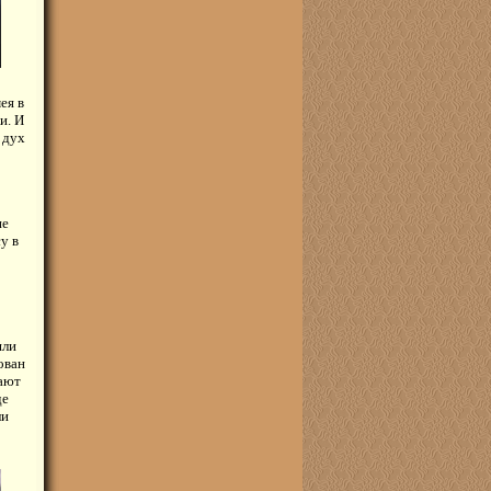
ея в
и. И
 дух
не
у в
яли
ован
дают
де
ли