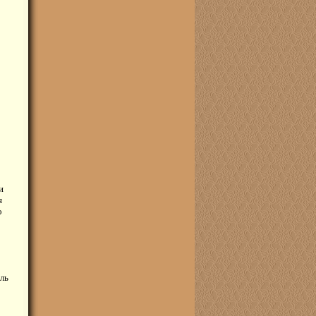
и
я
о
ль