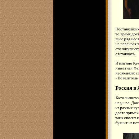
Постановщико
то время дос
внес ряд нес
не перенося 
столкнувшего
отстаивать.
И именно Кэм
известная Фа
нескольких с
«Повелитель 
Россия в
Хотя значите
не у нас. Да
из разных ку
достопримеча
танк сносит 
буянить в ис