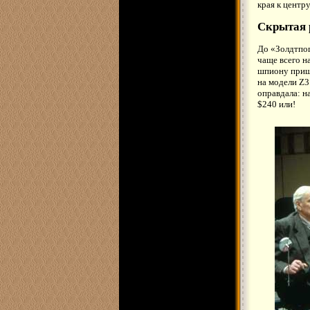
края к центр
Скрытая 
До «Золдтпог
чаще всего н
шпиону пришл
на модели Z3 
оправдала: н
$240 или!