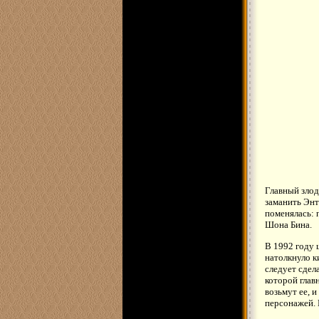
Главный злод
заманить Энт
поменялась: 
Шона Бина.
В 1992 году
натолкнуло к
следует сдел
которой глав
возьмут ее, 
персонажей. 