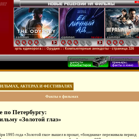
ь единорога
: :
Орудия
: :
Компьютерные анекдоты - страница 326
ФИЛЬМАХ, АКТЕРАХ И ФЕСТИВАЛЯХ
Факты о фильмах
е по Петербургу:
фильму «Золотой глаз»
бря 1995 года «Золотой глаз» вышел в прокат, «бондиана» переживала период