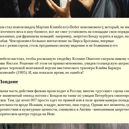
м стал новозеландец Мартин Кэмпбелл («Побег невозможен»), который, не им
таточного веса в шоу-бизнесе, все же смог установить на площадке свои порядк
лыханных для франшизы новаций: например, запретил Бонду курить в кадре, на
табак. Чем произвел большое впечатление на Пирса Броснана, впервые
ся с режиссером, столь преданным своему видению и не боявшимся его
пбелл настоял, чтобы роскошную злодейку Ксению Онатопп сыграла никому 
мке Янссен. Решение об этом он принял мгновенно, увидев голландскую актрис
ценах черновой монтажной версии мистического триллера Клайва Баркера
иллюзий» (1995). И, как показало время, не ошибся!
 Лондоне
льная часть действия фильма происходит в России, многие «русские» сцены сн
же знаменитый эпизод погони с Бондом на танке по улицам Петербурга смонтир
сков. Там, где агент 007 просто едет по прямой или в поле зрения камеры попа
тельности вроде Исаакия, в кадре, конечно, наш город. Однако все моменты, г
препятствия и культурные ценности, снимались в Англии - киношникам запрети
торическом центре города на Неве.