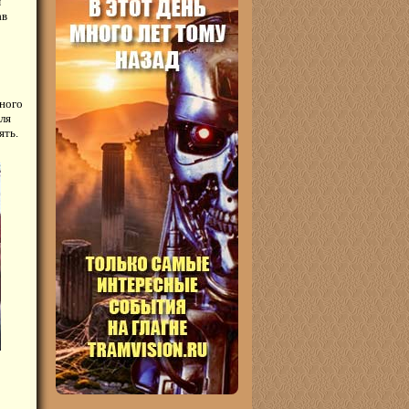
м
ав
зного
ля
ять.