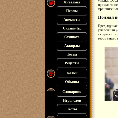
упадка. СССР
Читальня
прошлого, не
франшизе нов
Перлы
Полная п
Анекдоты
Предыдущая 
Сказки-fix
умеренный ус
актера костю
Стишата
героя такого
Аккорды
Тосты
Рецепты
Холки
Объявы
Словарник
Игры слов
Тесты