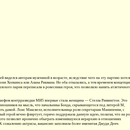
ей виделся авторам мужчиной в возрасте, вследствие чего на эту партию хотел
они Хопкинса или Алана Рикмана. Но оба отказались, а тем временем концепци
плохого парня переписали в ровесники героя, что позволило нанять атлетичног
 шефом контрразведки МИ5 впервые стала женщина — Стелла Римингтон. Это
иношников на мысль, что начальника Бонда, скрывающегося под литерой М,
ать дамой. Лоис Максвелл, исполнительница роли секретарши Манипенни, с
ный герой вечно флиртует, горячо поддержала данную идею, полагая, что на ро
и это позволит иронично обыграть изменившуюся иерархию в отношениях
К сожалению актрисы, вакансию заполнила более именитая Джуди Денч.