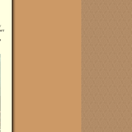
у
ает
и