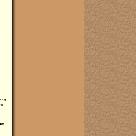
дром
го
 не