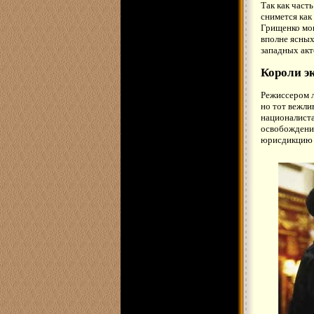
Так как част
снимется как
Грищенко мог
вполне ясных
западных акт
Короли э
Режиссером л
но тот вежли
националиста
освобождения
юрисдикцию 