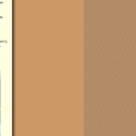
не
шь
е»),
о