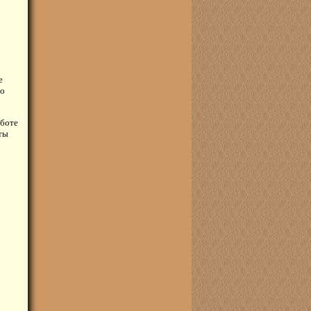
е
то
аботе
ты