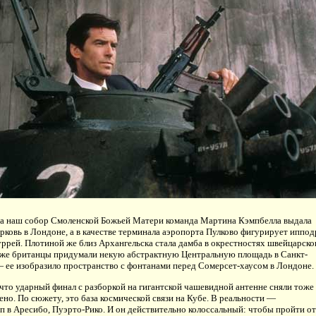
за наш собор Смоленской Божьей Матери команда Мартина Кэмпбелла выдала
рковь в Лондоне, а в качестве терминала аэропорта Пулково фигурирует иппо
уррей. Плотиной же близ Архангельска стала дамба в окрестностях швейцарско
кже британцы придумали некую абстрактную Центральную площадь в Санкт-
 ее изобразило пространство с фонтанами перед Сомерсет-хаусом в Лондоне.
то ударный финал с разборкой на гигантской чашевидной антенне сняли тоже
лено. По сюжету, это база космической связи на Кубе. В реальности —
п в Аресибо, Пуэрто-Рико. И он действительно колоссальный: чтобы пройти от