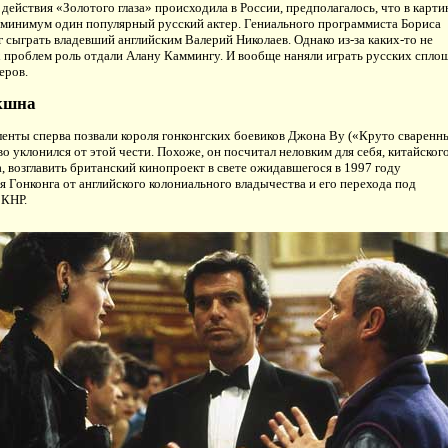
ь действия «Золотого глаза» происходила в России, предполагалось, что в карти
 минимум один популярный русский актер. Гениального программиста Бориса
 сыграть владевший английским Валерий Николаев. Однако из-за каких-то не
 проблем роль отдали Алану Каммингу. И вообще наняли играть русских спло
еров.
кшна
енты сперва позвали короля гонконгских боевиков Джона By («Круто сваренны
во уклонился от этой чести. Похоже, он посчитал неловким для себя, китайског
, возглавить британский кинопроект в свете ожидавшегося в 1997 году
 Гонконга от английского колониального владычества и его перехода под
КНР.