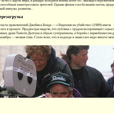
 исчез с карты мира, и рыцарь холодной войны агент 007 выглядел пережитко
способным заинтересовать зрителей. Однако фильм стал большим хитом, прид
ый импульс развития...
ерезагрузка
часть приключений Джеймса Бонда — «Лицензия на убийство» (1989) имела
пех в прокате. Продюсеры видели, что публика с трудом воспринимает серье
мных драм Тимоти Далтона в образе супершпиона, а борьба с наркобизнесом д
 калибра — мелкая тема. Стало ясно, что в подходе к экшн-саге надо многое мен