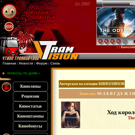
: : Киноляпы : :
Давлен
Главная
:
Новости
:
Форум
:
Связь
ПРИКОЛЫ ПО ДНЯМ >
Авторская коллекция КИНОЛЯПОВ
Киноляпы
Киноляп:
N#
А
Б
В
Г
Д
Е
Ж
З
И
Рецензии
Киностатьи
Ход корол
Киноштампы
The
Кинобонусы