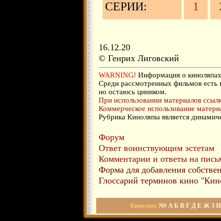
СЕРИИ:
1
16.12.20
© Генрих Лиговский
WARNING!
Информация о киноляпах 
Среди рассмотренных фильмов есть 
но остаюсь циником.
При использовании материалов ссылка
Коммерческое использование материа
Рубрика Киноляпы является динамиче
Форум
Ответ воинствующим эстетам
Комментарии и ответы на письм
Форма для добавления собстве
Глоссарий терминов кино "Кин
Киноляп:
N#
А
Б
В
Г
Д
Е
Ж
З
И