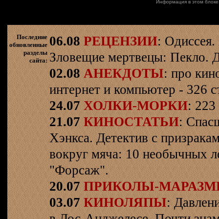
Информация в этом блоке
Последние
06.08
РЕЦЕНЗИИ
: Одиссея.
обновленные
разделы
Зловещие мертвецы: Пекло. Д
сайта:
02.08
АНЕКДОТЫ
: про кин
интернет и компьютер - 326 ст
24.07
ХОЛКИ-МОРКИ
: 223
21.07
КИНОСТАТЬИ
: Спас
Хэнкса. Детектив с призрака
вокруг мяча: 10 необычных л
"Форсаж".
20.07
ПРИКОЛЫ-МАРАЗ
03.07
КИНОЛЯПЫ
: Давлен
в Лос-Анджелесе. Почти знам