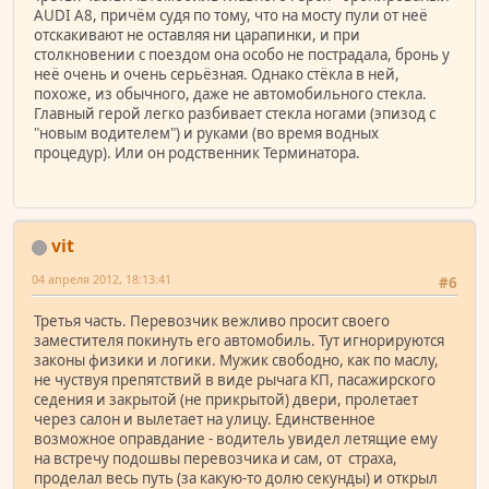
АUDI А8, причём судя по тому, что на мосту пули от неё
отскакивают не оставляя ни царапинки, и при
столкновении с поездом она особо не пострадала, бронь у
неё очень и очень серьёзная. Однако стёкла в ней,
похоже, из обычного, даже не автомобильного стекла.
Главный герой легко разбивает стекла ногами (эпизод с
"новым водителем") и руками (во время водных
процедур). Или он родственник Терминатора.
vit
04 апреля 2012, 18:13:41
#6
Третья часть. Перевозчик вежливо просит своего
заместителя покинуть его автомобиль. Тут игнорируются
законы физики и логики. Мужик свободно, как по маслу,
не чуствуя препятствий в виде рычага КП, пасажирского
седения и закрытой (не прикрытой) двери, пролетает
через салон и вылетает на улицу. Единственное
возможное оправдание - водитель увидел летящие ему
на встречу подошвы перевозчика и сам, от страха,
проделал весь путь (за какую-то долю секунды) и открыл