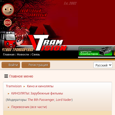
Главная
:
Новости
:
Связь
Войти
Регистрация
Главное меню
Tramvision
Кино и киноляпы
►
КИНОЛЯПЫ: Зарубежные фильмы
►
(Модераторы:
The 8th Passenger
,
Lord Vader
)
Перевозчик (все части)
►