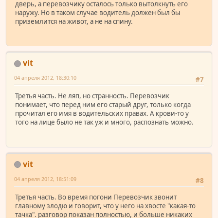
дверь, а перевозчику осталось только вытолкнуть его
наружу. Но в таком случае водитель должен был бы
приземлится на живот, а не на спину.
vit
04 апреля 2012, 18:30:10
#7
Третья часть. Не ляп, но странность. Перевозчик
понимает, что перед ним его старый друг, только когда
прочитал его имя в водительских правах. А крови-то у
того на лице было не так уж и много, распознать можно.
vit
04 апреля 2012, 18:51:09
#8
Третья часть. Во время погони Перевозчик звонит
главному злодю и говорит, что у него на хвосте "какая-то
тачка". разговор показан полностью, и больше никаких