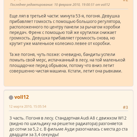
Последнее редактирование
: 10 февраля 2010, 19:00:51 от voll12
Еще ляп в третьей части: минута 53-я, погоня. Девушка
прибавляет гомкость с помощью большого регулятора,
расположенного по центру панели за рычагом коробки
передач. Френк с помощью той же крутилки снижает
громкость. Девушка прибавляет громкость снова, но
крутит уже маленькое колесико левее от коробки.
Та же погоня, чуть позже: очевидно, бандиты успели
помыть свой мерс, испачканный в лесу, на той маленькой
площадочке перед обрывом, потому что вниз летит
совершенно чистая машина. Кстати, летит она рывками.
voll12
12 марта 2010, 15:05:54
#3
3 часть. Погоня в лесу. Стандартная Audi A8 с движком W12
(видно по шильдику на решетке радиатора) разгоняется
до сотни за 5,2 с. В фильме Ауди разогналась с места до ста
двадцати за 3,4 секунды!