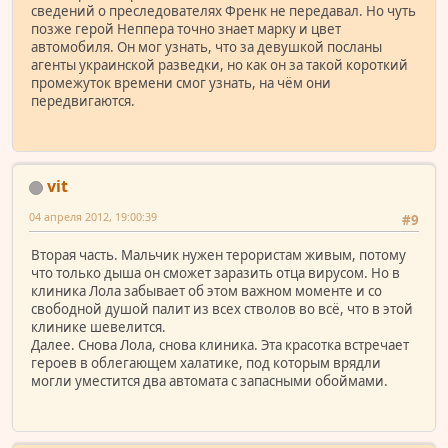
сведений о преследователях Френк не передавал. Но чуть
позже герой Неппера точно знает марку и цвет
автомобиля. Он мог узнать, что за девушкой посланы
агенты украинской разведки, но как он за такой короткий
промежуток времени смог узнать, на чём они
передвигаются.
vit
04 апреля 2012, 19:00:39
#9
Вторая часть. Мальчик нужен терористам живым, потому
что только дыша он сможет заразить отца вирусом. Но в
клиника Лола забывает об этом важном моменте и со
свободной душой палит из всех стволов во всё, что в этой
клинике шевелится.
Далее. Снова Лола, снова клиника. Эта красотка встречает
героев в облегающем халатике, под которым врядли
могли уместится два автомата с запасными обоймами.