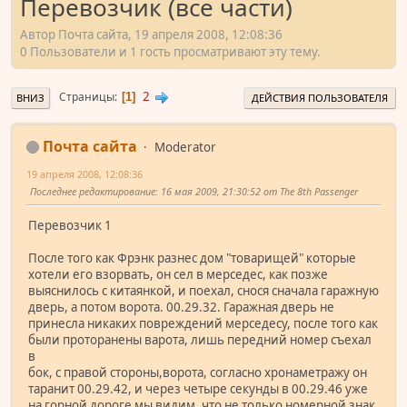
Перевозчик (все части)
Автор Почта сайта, 19 апреля 2008, 12:08:36
0 Пользователи и 1 гость просматривают эту тему.
2
Страницы
1
ВНИЗ
ДЕЙСТВИЯ ПОЛЬЗОВАТЕЛЯ
Почта сайта
Moderator
19 апреля 2008, 12:08:36
Последнее редактирование
: 16 мая 2009, 21:30:52 от The 8th Passenger
Перевозчик 1
После того как Фрэнк разнес дом "товарищей" которые
хотели его взорвать, он сел в мерседес, как позже
выяснилось с китаянкой, и поехал, снося сначала гаражную
дверь, а потом ворота. 00.29.32. Гаражная дверь не
принесла никаких повреждений мерседесу, после того как
были проторанены варота, лишь передний номер съехал
в
бок, с правой стороны,ворота, согласно хронаметражу он
таранит 00.29.42, и через четыре секунды в 00.29.46 уже
на горной дороге мы видим, что не только номерной знак