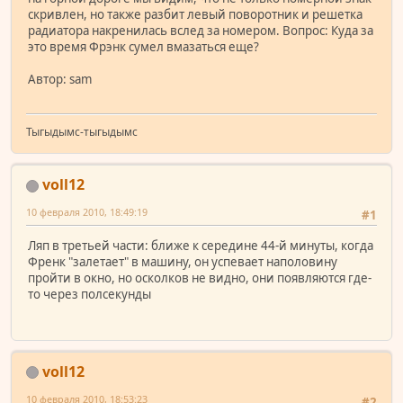
скривлен, но также разбит левый поворотник и решетка
радиатора накренилась вслед за номером. Вопрос: Куда за
это время Фрэнк сумел вмазаться еще?
Автор: sam
Тыгыдымс-тыгыдымс
voll12
10 февраля 2010, 18:49:19
#1
Ляп в третьей части: ближе к середине 44-й минуты, когда
Френк "залетает" в машину, он успевает наполовину
пройти в окно, но осколков не видно, они появляются где-
то через полсекунды
voll12
10 февраля 2010, 18:53:23
#2