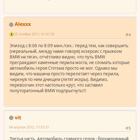
Alexxx
25 ноября 2011, 01:01:50
#4
Эпизод с 8:06 по 8:09 мин./сек.: перед тем, как совершить
(нереальный, между нами говоря) экзерсис с прыжком
BMW на тягач, отчётливо видно, что путь BMW
преграждают каменные перила моста, не сломать которые
автомобиль героя Стэтэма просто не мог. Однако мы
видим, что машина просто перелетает через перила,
чиркнув по ним днищем (летят искры). Видимо,
перевозчик этот настолько крут, что заставил
полуторатонный BMW подпрыгнуть!!!
vit
04 апреля 2012, 17:57:31
#5
Третья часть. Автомобиль главного героя - бронированый