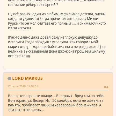
внутреннего органа на месте не останется ))) а прикиньте
состояние рёбер тех парней ?
Ну всё равно - один из любимых фильмов детства, очень
когда-то удивился когда прочитал интервью у Микки
Рурка что он мол считает его полным .... и снимался чисто
из-за капусты.
(Как-то давно даже довёл одну неплохую девушку до
истерики когда зарядил с утра типа "как говорил мой
старик отец ... хорошая баба сама ноги не раздвигает" ) за
великие высказывания Дона Джонсона прощаем фильму
все ляпы ! ))))
LORD MARKUS
27 июля 2010, 14:02:15
#4
Во-во, кевларовые плащи... В-первых - бред сам по себе.
Во-вторых: уж Дезерт Игл 50 калибра, если не изменяет
память, пробивает ЛЮБОЙ кевларовый бронежилет! А
там как-то не очень...