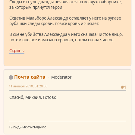
Следы от пуль дважды появляются на воздухозаборнике,
за которым прячутся герои.
Схватив Мальборо Александр оставляет у него на рукаве
рубашки следы крови, позже кровь исчезает.
В сцене убийства Александра у него сначала чистое лицо,
потом оно всё измазано кровью, потом снова чистое.
Скрины
.
Почта сайта
Moderator
11 января 2010, 01:20:35
#1
Спасиб, Михаил. Готово!
Тыгыдымс-тыгыдымс