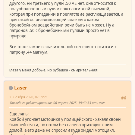
другого, ни третьего у пули .50 АЕ нет, она относится к
полуоболоченным пулям с экспансивной выемкой,
которая при попадании в препятствие расплющивается, а
при такой останавливающей силе ни о каком
бронебойном воздействии речи быть не может. Ну а
патронов .50 с бронебойными пулями просто нет в
природе.
Все то же самое в значительной степени относится и к
патрону .44 магнум.
Глаза у меня добрые, но рубашка - смирительная!
Laser
05 ноября 2020, 07:59:21
#6
Последнее редактирование
: 06 апреля 2025, 19:40:53 от Laser
Еще ляпы:
Ковбой угоняет мотоцикл у полицейского - хахаля своей
бывшей тёлки, но потом без палева приходит к ним
домой, а его даже не спросили куда он дел мотоцикл.