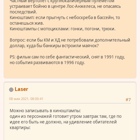
Частный вертолет с крупнокалиберным пулеметом
устраивает бойню в центре Лос-Анжелеса, не опасаясь
последствий.
Киноштамп: если прыгнуть с небоскреба в бассейн, то
останешься жив.
Киноштампы с мотоциклами: гонки, погони, трюки.
Вопрос: если бы КМ и ХД не потребовали дополнительный
доллар, куда бы банкиры встроили маячок?
PS: фильм сам по себе фантастический, снят в 1991 году,
но события развиваются в 1996 году.
Laser
08 мая 2021, 08:00:41
#7
Можно записывать в киноштампы:
один из персонажей готовит утром завтрак там, где по
идее его быть не должно, на удивление обитателей
квартиры: