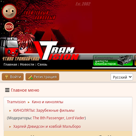
Главная
:
Новости
:
Связь
Войти
Регистрация
Главное меню
Tramvision
Кино и киноляпы
►
КИНОЛЯПЫ: Зарубежные фильмы
►
(Модераторы:
The 8th Passenger
,
Lord Vader
)
Харлей Дэвидсон и ковбой Мальборо
►