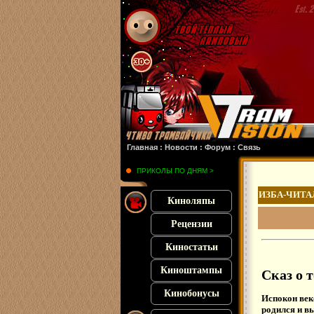
:
Злая 2
: :
Похищенная
: :
Франкенштейн
: :
Микки 17
: :
Субстанция
: :
28 лет спу
Главная
:
Новости
:
Форум
:
Связь
ПРИКОЛЫ ПО ДНЯМ >
ИЗБА-ЧИТА
Киноляпы
Рецензии
Киностатьи
Киноштампы
Сказ о 
Кинобонусы
Испокон веко
родился и в