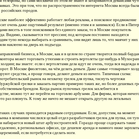
 телефоны, но сами москвичи об этом не знают и затариваются девайсами чут
лавках. Это при том, что по распространенности интернета Москва всегда был
 российских городов.
скве наиболее эффективно работает любая реклама, а поисковое продвижение
сит очень даже ощутимый результат (именно этим я и занимался). Если в Пите
ами висеть в топе поисковиков без единого заказа, то в Москве покупатель
гда. Видимо, сказывается тот прессинг, под которым постоянно находятся
дям тупо некогда выбирать и сравнивать, они видят лишь то, что маячит у них
или наклеено на дверь их подъезда.
аправлений бизнеса, в Москве, как и в целом по стране творится полный бардак
 контора может торговать утюгами и строить вертолеты где-нибудь в Мухосран
 холдинг, вы знаете: если с вертолетами дела идут не очень, тогда вся надежда 
орот. В Москве фиолетово, на чём делать деньги. Даже самые «товарные» хол
руют средства, а проще говоря, делают деньги из ничего. Типичная схема:
потребительский рынок на нехватку грелок для пупка, тиснуть чертежи
уржуйской грелки и заказать партию примерно таких же, но более дешевых гр
собственным брендом. Когда рынок пупочных грелок захлебнется в
стве, можно тут же перейти на торговлю арбузами. Для фирмы, которая ничего
это раз плюнуть. К тому же ничто не мешает открыть другую на легальных
 таких случаях приходится рядовым сотрудникам. Если, допустим, на момент
нка в компании числился целый отдел разработчиков грелок для пупка, он туп
 и набирается новый штат арбузостроителей. Гораздо проще содержать такие
тдаленно, в региональных офисах, где дешевле аренда и намного ниже зарплат
 церемоний, если потребуется сделать ноги.