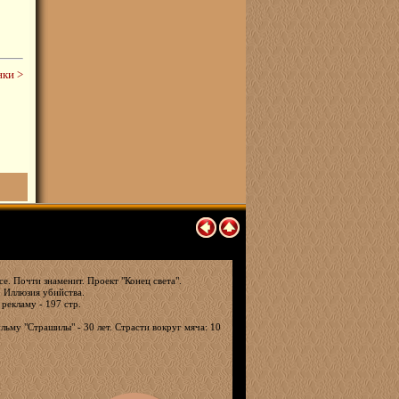
ки >
е. Почти знаменит. Проект "Конец света".
. Иллюзия убийства.
 рекламу - 197 стр.
льму "Страшилы" - 30 лет. Страсти вокруг мяча: 10