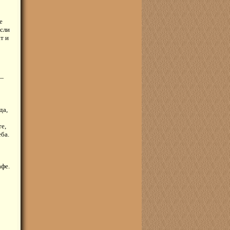
е
если
т и
 —
да,
е,
ба.
афе.