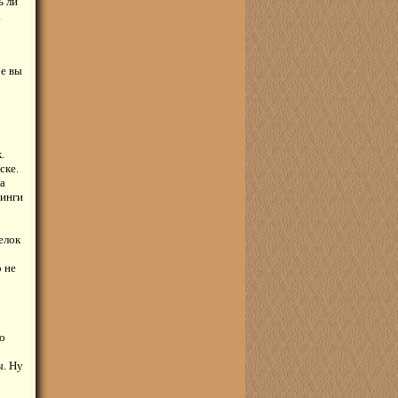
ь ли
а
ре вы
.
ске.
на
динги
елок
 не
о
ы. Ну