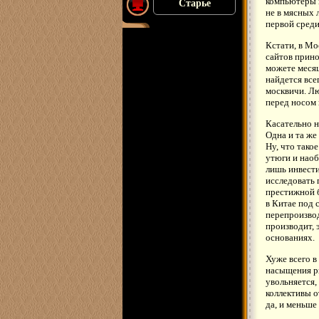
компьютеры и
Старье
не в мясных 
первой среди
Кстати, в Мо
сайтов прино
можете месяц
найдется все
москвичи. Лю
перед носом 
Касательно н
Одна и та же
Ну, что такое
утюги и наоб
лишь инвести
исследовать 
престижной б
в Китае под 
перепроизвод
производит, 
основаниях.
Хуже всего в
насыщения ры
увольняется,
коллективы о
да, и меньше