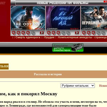
стя
: :
Смерть единорога
: :
Орудия
: :
Компьютерные анекдоты - страница 326
ЛЬНЯ
Рассказы и истории
Новин
том, как я покорял Москву
в народ рвался в столицу. Не обошла эта участь и меня, несмотря на то, чт
ырос в Ленинграде, где возможностей для самореализации тоже было