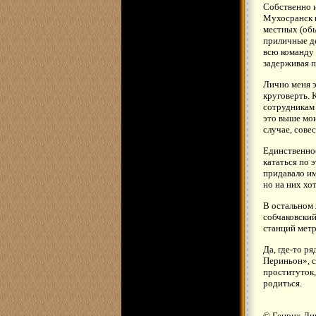
Собственно и
Мухосранск к
местных (обы
приличные де
всю команду 
задерживая п
Лично меня э
круговерть. 
сотрудникам 
это выше мои
случае, сове
Единственное
кататься по 
придавало им
но на них хо
В остальном 
собчаковский
станций метр
Да, где-то р
Периньон», с
проституток,
родиться.
© Генрих Ли