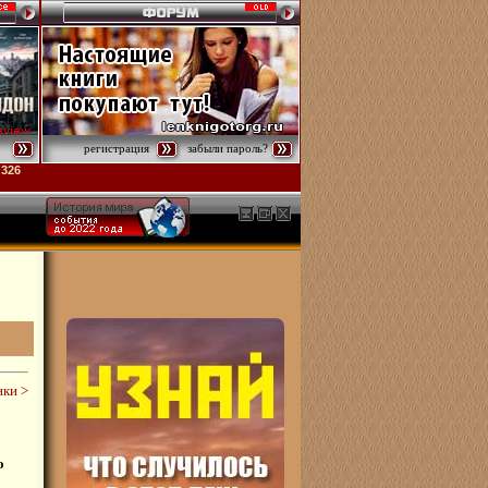
регистрация
забыли пароль?
ки >
о