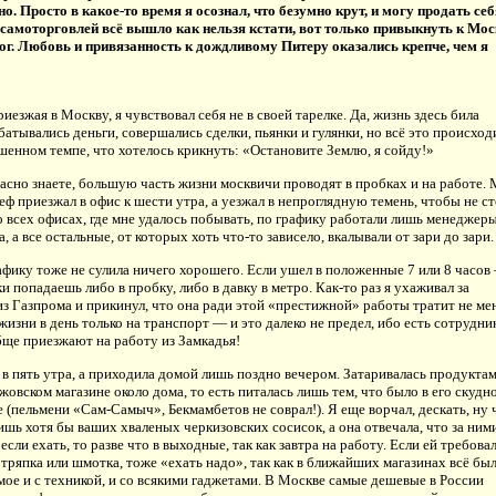
о. Просто в какое-то время я осознал, что безумно крут, и могу продать себ
 самоторговлей всё вышло как нельзя кстати, вот только привыкнуть к Мос
мог. Любовь и привязанность к дождливому Питеру оказались крепче, чем я
риезжая в Москву, я чувствовал себя не в своей тарелке. Да, жизнь здесь била
батывались деньги, совершались сделки, пьянки и гулянки, но всё это происход
шенном темпе, что хотелось крикнуть: «Остановите Землю, я сойду!»
асно знаете, большую часть жизни москвичи проводят в пробках и на работе.
ф приезжал в офис к шести утра, а уезжал в непроглядную темень, чтобы не ст
о всех офисах, где мне удалось побывать, по графику работали лишь менеджер
, а все остальные, от которых хоть что-то зависело, вкалывали от зари до зари.
афику тоже не сулила ничего хорошего. Если ушел в положенные 7 или 8 часов
и попадаешь либо в пробку, либо в давку в метро. Как-то раз я ухаживал за
з Газпрома и прикинул, что она ради этой «престижной» работы тратит не ме
жизни в день только на транспорт — и это далеко не предел, ибо есть сотрудни
ще приезжают на работу из Замкадья!
 в пять утра, а приходила домой лишь поздно вечером. Затаривалась продуктам
жовском магазине около дома, то есть питалась лишь тем, что было в его скудн
 (пельмени «Сам-Самыч», Бекмамбетов не соврал!). Я еще ворчал, дескать, ну 
ишь хотя бы ваших хваленых черкизовских сосисок, а она отвечала, что за ним
 если ехать, то разве что в выходные, так как завтра на работу. Если ей требова
 тряпка или шмотка, тоже «ехать надо», так как в ближайших магазинах всё бы
амое и с техникой, и со всякими гаджетами. В Москве самые дешевые в России