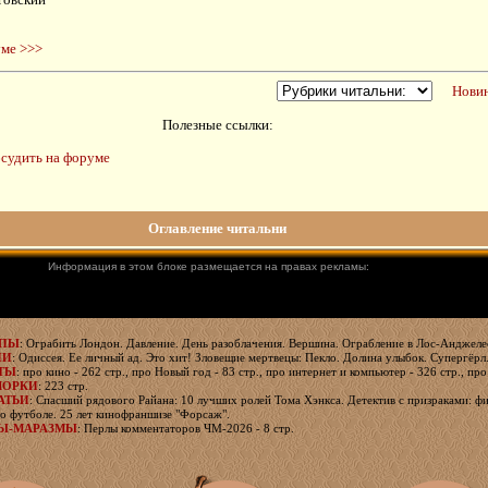
уме >>>
Новин
Полезные ссылки:
судить на форуме
Оглавление читальни
Информация в этом блоке размещается на правах рекламы:
ЯПЫ
: Ограбить Лондон. Давление. День разоблачения. Вершина. Ограбление в Лос-Анджелес
ИИ
: Одиссея. Ее личный ад. Это хит! Зловещие мертвецы: Пекло. Долина улыбок. Супергёрл
ТЫ
: про кино - 262 стр., про Новый год - 83 стр., про интернет и компьютер - 326 стр., про
МОРКИ
: 223 стр.
АТЬИ
: Спасший рядового Райана: 10 лучших ролей Тома Хэнкса. Детектив с призраками: фи
о футболе. 25 лет кинофраншизе "Форсаж".
Ы-МАРАЗМЫ
: Перлы комментаторов ЧМ-2026 - 8 стр.