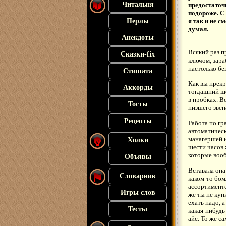
Читальня
предостаточн
подороже. С
Перлы
я так и не с
думал.
Анекдоты
Всякий раз п
Сказки-fix
ключом, зара
настолько бе
Стишата
Как вы прекр
Аккорды
тогдашний ше
в пробках. В
Тосты
низшего звена
Рецепты
Работа по гр
автоматическ
манагершей и
Холки
шести часов 
которые вооб
Объявы
Вставала она
Словарник
каком-то бом
ассортименте
Игры слов
же ты не куп
ехать надо, а
Тесты
какая-нибудь
айс. То же с