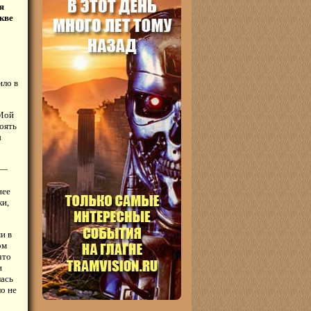
я
кве
ило в
 Мой
оять
ы
 —
нее
ки,
и в
ом
что
и
лась
ло не