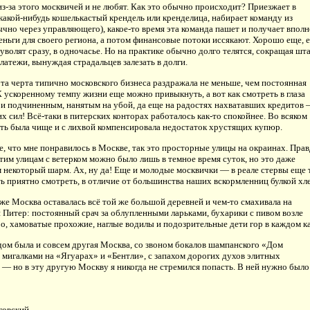
з-за этого москвичей и не любят. Как это обычно происходит? Приезжает в
акой-нибудь кошелькастый крендель или кренделица, набирает команду из
чно через управляющего), какое-то время эта команда пашет и получает вполн
ньги для своего региона, а потом финансовые потоки иссякают. Хорошо еще, 
уволят сразу, в одночасье. Но на практике обычно долго телятся, сокращая шта
латежи, вынуждая страдальцев залезать в долги.
та черта типично московского бизнеса раздражала не меньше, чем постоянная
К ускоренному темпу жизни еще можно привыкнуть, а вот как смотреть в глаза
и подчиненным, нанятым на убой, да еще на радостях нахватавших кредитов
х сил! Всё-таки в питерских конторах работалось как-то спокойнее. Во всяком
сть была чище и с лихвой компенсировала недостаток хрустящих купюр.
, что мне понравилось в Москве, так это просторные улицы на окраинах. Прав
этим улицам с ветерком можно было лишь в темное время суток, но это даже
 некоторый шарм. Ах, ну да! Еще и молодые москвички — в реале стервы еще т
ть приятно смотреть, в отличие от большинства наших вскормленниц булкой хле
же Москва оставалась всё той же большой деревней и чем-то смахивала на
 Питер: постоянный срач за облупленными ларьками, бухарики с пивом возле
о, хамоватые прохожие, наглые водилы и подозрительные дети гор в каждом к
ядом была и совсем другая Москва, со звоном бокалов шампанского «Дом
 мигалками на «Ягуарах» и «Бентли», с запахом дорогих духов элитных
 — но в эту другую Москву я никогда не стремился попасть. В ней нужно было
говский