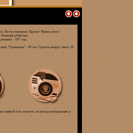
е. Почти знаменит. Проект "Конец света".
. Иллюзия убийства.
 рекламу - 197 стр.
льму "Страшилы" - 30 лет. Страсти вокруг мяча: 10
на главной есть новости, не всегда попадающие в