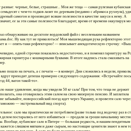
разные: черные, белые, страшные... Моя же теща — самая рулезная кубанская
 семьдесят с чем-то годков лазит по деревьям (недавно с абрикоса рухнула), уд
ядреный самогон и производит всякие полезности в качестве закуси к нему. А
 значит, ее за эти самые полезности благодарит, время от времени оккупируя м
 раз обнаруживаю на десктопе вордовский файл с веселеньким названием
ама.doc. Ну как тут не приколоться! Моя мышеводящая рука рефлекторно этот
ает и — опять-таки рефлекторно! — вписывает анекдотическую строчку: «Вы
чевидно, одной строчки показалось недостаточно, и я поменял гарнитуру на Po
жирная гарнитура с кошмарными буквами. В итоге надпись стала смахивать на
ер.
сьмо пошло на печать, а с печати — в конверт. Дни сложились в недели, приколк
ак вдруг приходит депеша примерно следующего содержания: «Встречайте пос
езд 44, вагон такой-то».
ло наше удивление, когда мы увидели 50 кг сала! При том, что теща не держит
 полагать, она отоварилась этим салом на свою мизерную пенсию. И заплатила
не забывайте, новороссийский поезд идет через Украину, и провезти сало чере
таможню — экстремальный вид спорта).
ельное: сало мы практически не потребляем (разве только под водочку раз в с
м делом постарались от него избавиться — продали за гроши начальнику местн
ы. Вообще, кубанское сало в Питере — большая редкость, и нашим пендитным
кажется слишком мягким и даже сырым, но настоящие ценители знают в нем то
ких свиньях вся сила. А сало-то было высшего качества.