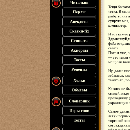
Читальня
Тещи бывают 
тетка. В свои
Перлы
рыбу, гонит 
супруга моя,
Анекдоты
компьютер.
Сказки-fix
И вот как-то
Здравствуй,м
Стишата
файл открыв
сала!»
Аккорды
Потом мне, о
— это такая 
Тосты
мощный банн
Рецепты
Ну, далее пи
забылась, к
такого-то, по
Холки
Каково же бы
Объявы
свиней, надо
проводнику (
Словарник
украинскую 
Игры слов
Самое удивит
лет) и первы
Тесты
торговой зон
согражданам 
ибо в кубанс