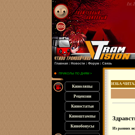
Главная
:
Новости
:
Форум
:
Связь
ПРИКОЛЫ ПО ДНЯМ >
ИЗБА-ЧИТА
Киноляпы
Рецензии
Киностатьи
Киноштампы
Здравст
Кинобонусы
Из ранних и