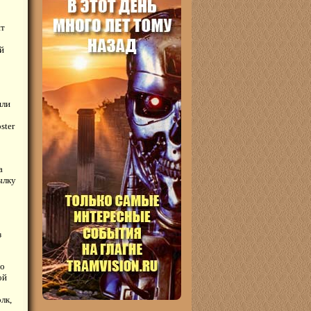
ит
ой
шли
ster
а
ылку
з
то
ой
лк,