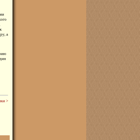
тии
жого
,
к
ру, а
орию
Один
ки >