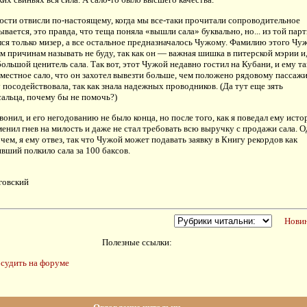
сти отвисли по-настоящему, когда мы все-таки прочитали сопроводительное
ывается, это правда, что теща поняла «вышли сала» буквально, но... из той пар
ся только мизер, а все остальное предназначалось Чужому. Фамилию этого Чу
м причинам называть не буду, так как он — важная шишка в питерской мэрии и
большой ценитель сала. Так вот, этот Чужой недавно гостил на Кубани, и ему та
местное сало, что он захотел вывезти больше, чем положено рядовому пассажи
 посодействовала, так как знала надежных проводников. (Да тут еще зять
альца, почему бы не помочь?)
вонил, и его негодованию не было конца, но после того, как я поведал ему ист
менил гнев на милость и даже не стал требовать всю выручку с продажи сала. 
чем, я ему отвез, так что Чужой может подавать заявку в Книгу рекордов как
ивший полкило сала за 100 баксов.
говский
Новин
Полезные ссылки:
судить на форуме