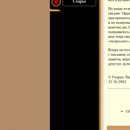
Старье
Но наши челю
письмо. Оказ
нам причитал
я по понятны
конечно же, 
понравилось 
моя теща ему
«попросил» с
Вчера он поз
с письмом, с
шматок, впро
депутат, куп
© Генрих Ли
31.10.2002
Об