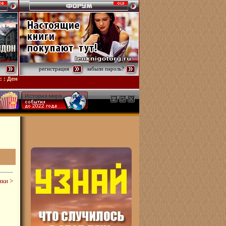
регистрация
забыли пароль?
нь разоблачения
: :
Вершина
: :
Ограбление в Лос-Анджелесе
: :
Проект Конец с
ки >