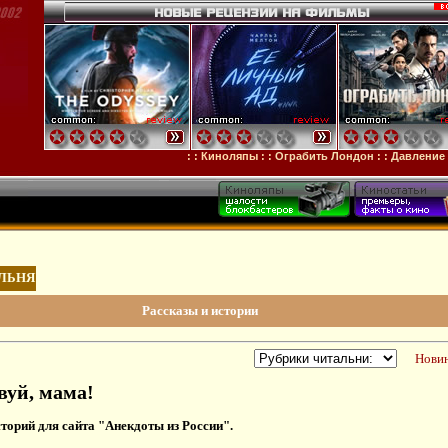
: : Киноляпы : :
Ограбить Лондон
: :
Давление
: :
Де
ЛЬНЯ
Рассказы и истории
Новин
вуй, мама!
сторий для сайта "Анекдоты из России".