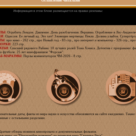
Оглавление читальни
Информация в этом блоке размещается на правах рекламы:
ЯПЫ
: Ограбить Лондон. Давление. День разоблачения. Вершина. Ограбление в Лос-Анджелес
ИИ
: Одиссея. Ее личный ад. Это хит! Зловещие мертвецы: Пекло. Долина улыбок. Супергёрл
ТЫ
: про кино - 262 стр., про Новый год - 83 стр., про интернет и компьютер - 326 стр., про
МОРКИ
: 223 стр.
АТЬИ
: Спасший рядового Райана: 10 лучших ролей Тома Хэнкса. Детектив с призраками: фи
о футболе. 25 лет кинофраншизе "Форсаж".
Ы-МАРАЗМЫ
: Перлы комментаторов ЧМ-2026 - 8 стр.
менательные даты, факты из мира науки и искусства обновляются на сайте ежедневно. Также 
занные с остальными разделами.
 Краткие обзоры новинок кинопроката и документальных фильмов.
ные темы, от "Придумайте название" до приколов типа "Скрипка-Лиса"