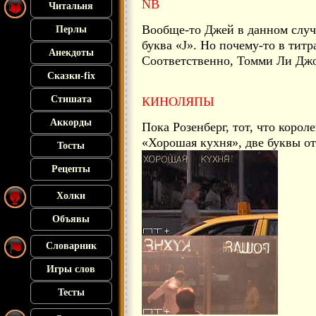
NB
Читальня
Вообще-то Джей в данном случае
Перлы
буква «J». Но почему-то в титр
Анекдоты
Соответственно, Томми Ли Джо
Сказки-fix
Стишата
КИНОЛЯПЫ
Аккорды
Пока Розенберг, тот, что корол
«Хорошая кухня», две буквы от
Тосты
Рецепты
Холки
Объявы
Словарник
Игры слов
Тесты