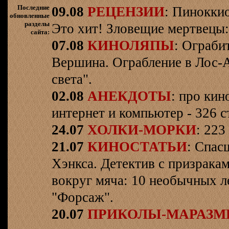
Последние
09.08
РЕЦЕНЗИИ
: Пинокки
обновленные
разделы
Это хит! Зловещие мертвецы:
сайта:
07.08
КИНОЛЯПЫ
: Ограби
Вершина. Ограбление в Лос-
света".
02.08
АНЕКДОТЫ
: про кин
интернет и компьютер - 326 ст
24.07
ХОЛКИ-МОРКИ
: 223
21.07
КИНОСТАТЬИ
: Спас
Хэнкса. Детектив с призрака
вокруг мяча: 10 необычных л
"Форсаж".
20.07
ПРИКОЛЫ-МАРАЗ