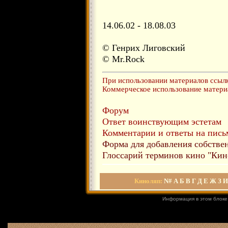
14.06.02 - 18.08.03
© Генрих Лиговский
© Mr.Rock
При использовании материалов ссылка
Коммерческое использование материа
Форум
Ответ воинствующим эстетам
Комментарии и ответы на письм
Форма для добавления собстве
Глоссарий терминов кино "Кин
Киноляп:
N#
А
Б
В
Г
Д
Е
Ж
З
Информация в этом блоке