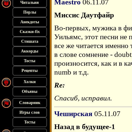
Maestro
06.11.07
Читальня
Перлы
Миссис Даутфайр
Анекдоты
Во-первых, мужика в фил
Сказки-fix
Уильямс, этот песни не 
Стишата
все же читается именно 
Аккорды
в слове сомнение - doubt
Тосты
произносится, как и в ка
numb и т.д.
Рецепты
Холки
Re:
Объявы
Спасиб, исправил.
Словарник
Чеширская
05.11.07
Игры слов
Тесты
Назад в будущее-1