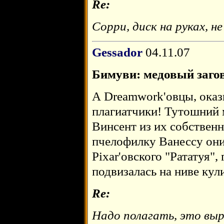
Re:
Сорри, диск на руках, н
Gessador
04.11.07
Бимуви: медовый заго
А Dreamwork'овцы, оказ
плагиатчики! Тутошний 
Винсент из их собственн
пчелофилку Ванессу они
Pixar'овского "Рататуя", 
подвизалась на ниве кул
Re:
Надо полагать, это вы