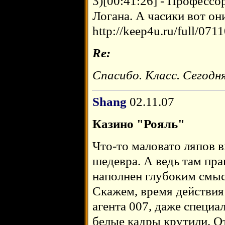
3)[00:41:26] - Професс
Логана. А часики вот они
http://keep4u.ru/full/07
Re:
Спасибо. Класс. Сегодн
Shang
02.11.07
Казино "Рояль"
Что-то маловато ляпов 
шедевра. А ведь там пр
наполнен глубоким смыс
Скажем, время действия
агента 007, даже специа
белые кадры крутили. О