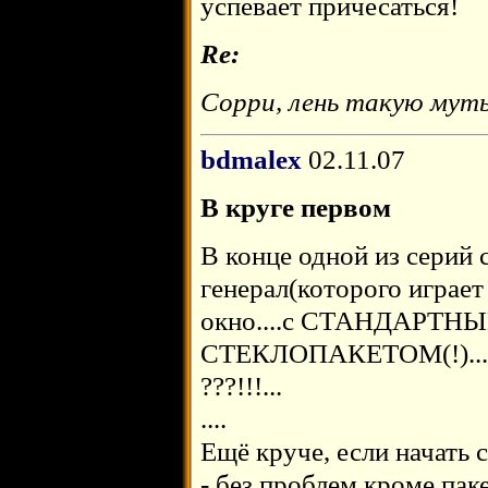
успевает причесаться!
Re:
Сорри, лень такую мут
bdmalex
02.11.07
В круге первом
В конце одной из серий 
генерал(которого играет
окно....с СТАНДАР
СТЕКЛОПАКЕТОМ(!)...в 
???!!!...
....
Ещё круче, если начать
- без проблем кроме пак