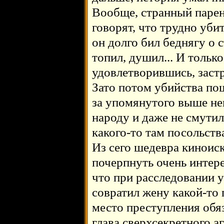
Вообще, странный парен
говорят, что трудно убит
он долго бил беднягу о 
топил, душил... И тольк
удовлетворившись, застр
Зато потом убийства пош
за упомянутого выше не
народу и даже не смутил
какого-то там посольства
Из сего шедевра киноис
почерпнуть очень интер
что при расследовании у
совратил жену какой-то
место преступления обяз
глава сверхсекретного аг