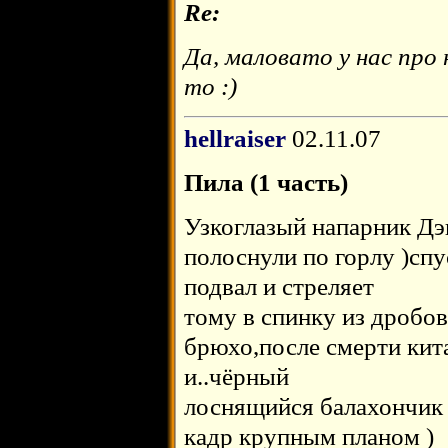
Re:
Да, маловато у нас про 
то :)
hellraiser
02.11.07
Пила (1 часть)
Узкоглазый напарник Дэн
полоснули по горлу )спу
подвал и стреляет
тому в спинку из дробов
брюхо,после смерти кит
и..чёрный
лоснящийся балахончик 
кадр крупным планом )