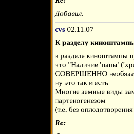
Re:
Добавил.
cvs
02.11.07
К разделу киноштамп
в разделе киноштампы п
что "Наличие 'папы' ('хр
СОВЕРШЕННО необязат
ну это так и есть
Многие земные виды за
партеногенезом
(т.е. без оплодотворения
Re: