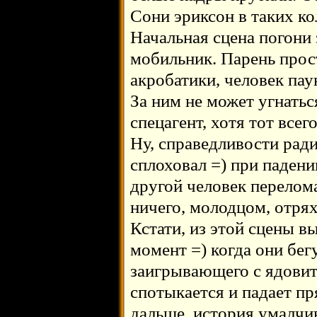
Сони эриксон в таких к
Начальная сцена погони 
мобильник. Парень прос
акробатики, человек пау
За ним не может угнать
спецагент, хотя тот все
Ну, справедливости ради
сплоховал =) при падении
другой человек перелома
ничего, молодцом, отрях
Кстати, из этой сцены 
момент =) когда они бе
заигрывающего с ядовит
спотыкается и падает п
дальше, история умалчив