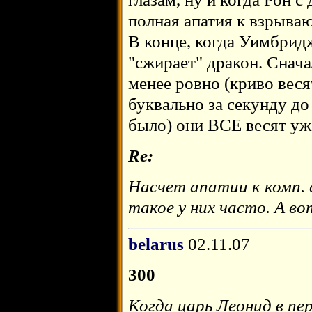
полная апатия к взрыв
В конце, когда Уимбридж
"сжирает" дракон. Сначал
менее ровно (криво веся
буквально за секунду до 
было) они ВСЕ весят уж
Re:
Насчет апатии к комп. 
такое у них часто. А во
belarus
02.11.07
300
Когда царь Леонид в п