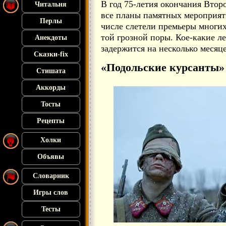
В год 75-летия окончания Вто
Читальня
все планы памятных мероприяти
Перлы
числе слетели премьеры многи
той грозной поры. Кое-какие л
Анекдоты
задержится на несколько месяце
Сказки-fix
«Подольские курсанты»
Стишата
Аккорды
Тосты
Рецепты
Холки
Объявы
Словарник
Игры слов
Тесты