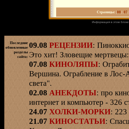
Страницы:
|
08
| |
07
|
Информация в этом блоке
Последние
09.08
РЕЦЕНЗИИ
: Пинокки
обновленные
разделы
Это хит! Зловещие мертвецы:
сайта:
07.08
КИНОЛЯПЫ
: Ограби
Вершина. Ограбление в Лос-
света".
02.08
АНЕКДОТЫ
: про кин
интернет и компьютер - 326 ст
24.07
ХОЛКИ-МОРКИ
: 223
21.07
КИНОСТАТЬИ
: Спас