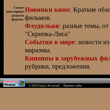
Самые
Новинки кино
: Краткие об
популярные
разделы
фильмов.
форума:
Флудильня
: разные темы, о
"Скрипка-Лиса"
События в мире
: новости и
маразмы.
Кинояпы в зарубежных фи
рубрики, предложения.
© 2026
Генрих Лиговский
Правила сайта