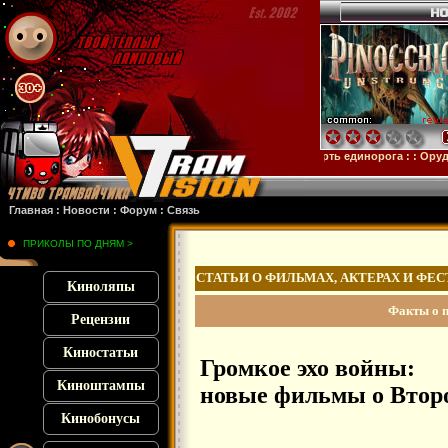
:
Микки 17
: :
Субстанция
: :
28 лет спустя
: :
Смерть единорога
: :
Орудия
: :
Комп
Главная
:
Новости
:
Форум
:
Связь
ПРИКОЛЫ ПО ДНЯМ >
СТАТЬИ О ФИЛЬМАХ, АКТЕРАХ И ФЕ
Киноляпы
Факты о 
Рецензии
Киностатьи
Громкое эхо войны:
Киноштампы
новые фильмы о Втор
Кинобонусы