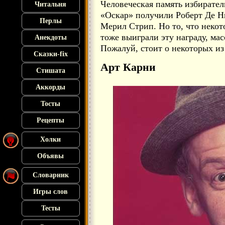
Человеческая память избирател
Читальня
«Оскар» получили Роберт Де Н
Перлы
Мерил Стрип. Но то, что некот
тоже выиграли эту награду, ма
Анекдоты
Пожалуй, стоит о некоторых из
Сказки-fix
Арт Карни
Стишата
Аккорды
Тосты
Рецепты
Холки
Объявы
Словарник
Игры слов
Тесты