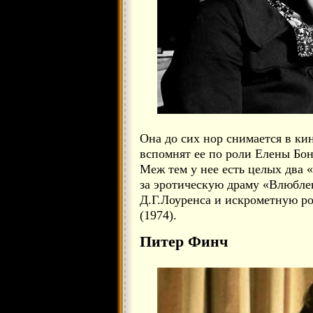
Она до сих нор снимается в ки
вспомнят ее по роли Елены Бон
Меж тем у нее есть целых два
за эротическую драму «Влюбле
Д.Г.Лоуренса и искрометную 
(1974).
Питер Финч