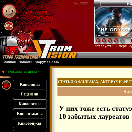
:
Франкенштейн
: :
Микки 17
: :
Субстанция
: :
28 лет спустя
: :
Смерть единорога
:
Главная
:
Новости
:
Форум
:
Связь
ПРИКОЛЫ ПО ДНЯМ >
СТАТЬИ О ФИЛЬМАХ, АКТЕРАХ И ФЕ
Киноляпы
Факт
Рецензии
Киностатьи
У них тоже есть стату
Киноштампы
10 забытых лауреатов
Кинобонусы