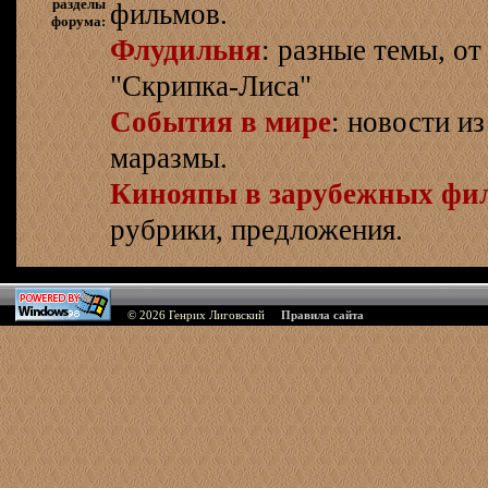
разделы
фильмов.
форума:
Флудильня
: разные темы, о
"Скрипка-Лиса"
События в мире
: новости и
маразмы.
Кинояпы в зарубежных фи
рубрики, предложения.
© 2026
Генрих Лиговский
Правила сайта