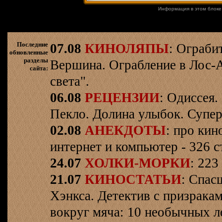
Информация в этом блоке
Последние
07.08
КИНОЛЯПЫ
: Ограби
обновленные
разделы
Вершина. Ограбление в Лос-
сайта:
света".
06.08
РЕЦЕНЗИИ
: Одиссея.
Пекло. Долина улыбок. Супер
02.08
АНЕКДОТЫ
: про кин
интернет и компьютер - 326 ст
24.07
ХОЛКИ-МОРКИ
: 223
21.07
КИНОСТАТЬИ
: Спас
Хэнкса. Детектив с призрака
вокруг мяча: 10 необычных л