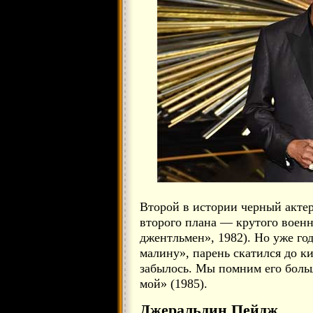
Второй в истории черный актер
второго плана — крутого воен
джентльмен», 1982). Но уже го
малину», парень скатился до ки
забылось. Мы помним его боль
мой» (1985).
Джеральдин Пейдж