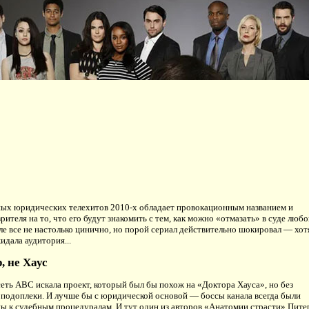
ных юридических телехитов 2010-х обладает провокационным названием и
рителя на то, что его будут знакомить с тем, как можно «отмазать» в суде любо
еле все не настолько цинично, но порой сериал действительно шокировал — хот
жидала аудитория...
, не Хаус
сеть ABC искала проект, который был бы похож на «Доктора Хауса», но без
подоплеки. И лучше бы с юридической основой — боссы канала всегда были
 к судебным процедуралам. И тут один из авторов «Анатомии страсти» Пите