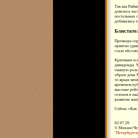
Так как Райм
довелось час
постельных с
добивались т
Блистате
Премьера сер
приятно удив
стало абсолю
Критикам осо
дивиденды. У
главную роль
образе дока 
то яркая лич
временем публ
высокие рейт
сезонов и ок
развитие жан
Сейчас «Как 
02.07.20
© Михаил Че
"Петербургск