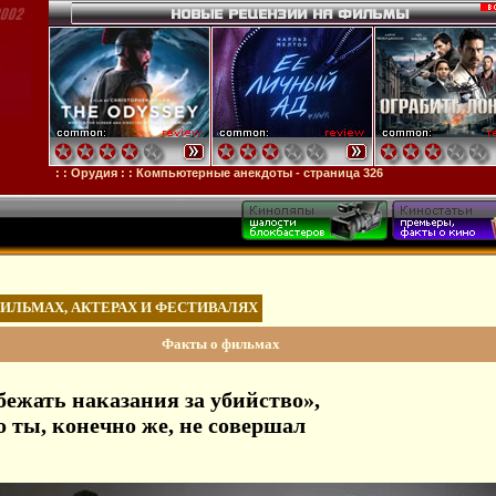
га
: :
Орудия
: :
Компьютерные анекдоты - страница 326
ФИЛЬМАХ, АКТЕРАХ И ФЕСТИВАЛЯХ
Факты о фильмах
бежать наказания за убийство»,
о ты, конечно же, не совершал