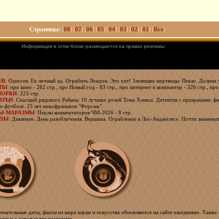
Страницы:
|
08
| |
07
| |
06
| |
05
| |
04
| |
03
| |
02
| |
01
| |
Все
|
Информация в этом блоке размещается на правах рекламы:
ИИ
: Одиссея. Ее личный ад. Ограбить Лондон. Это хит! Зловещие мертвецы: Пекло. Долина 
ТЫ
: про кино - 262 стр., про Новый год - 83 стр., про интернет и компьютер - 326 стр., про
МОРКИ
: 223 стр.
АТЬИ
: Спасший рядового Райана: 10 лучших ролей Тома Хэнкса. Детектив с призраками: фи
о футболе. 25 лет кинофраншизе "Форсаж".
Ы-МАРАЗМЫ
: Перлы комментаторов ЧМ-2026 - 8 стр.
ЯПЫ
: Давление. День разоблачения. Вершина. Ограбление в Лос-Анджелесе. Почти знаменит.
менательные даты, факты из мира науки и искусства обновляются на сайте ежедневно. Также 
занные с остальными разделами.