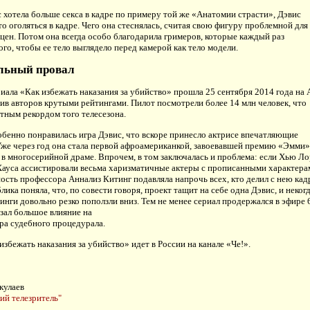
с хотела больше секса в кадре по примеру той же «Анатомии страсти», Дэвис
то оголяться в кадре. Чего она стеснялась, считая свою фигуру проблемной для
цен. Потом она всегда особо благодарила гримеров, которые каждый раз
ого, чтобы ее тело выглядело перед камерой как тело модели.
льный провал
иала «Как избежать наказания за убийство» прошла 25 сентября 2014 года на
ив авторов крутыми рейтингами. Пилот посмотрели более 14 млн человек, что
тным рекордом того телесезона.
бенно понравилась игра Дэвис, что вскоре принесло актрисе впечатляющие
же через год она стала первой афроамериканкой, завоевавшей премию «Эмми»
 в многосерийной драме. Впрочем, в том заключалась и проблема: если Хью Ло
Хауса ассистировали весьма харизматичные актеры с прописанными характера
ность профессора Аннализ Китинг подавляла напрочь всех, кто делил с нею кад
ика поняла, что, по совести говоря, проект тащит на себе одна Дэвис, и неког
инги довольно резко поползли вниз. Тем не менее сериал продержался в эфире 
азал большое влияние на
ра судебного процедурала.
избежать наказания за убийство» идет в России на канале «Че!».
кулаев
ий телезритель"