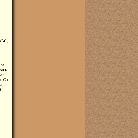
 ABC,
 за
ри в
ми,
р. Со
да
6