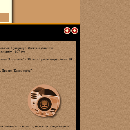
улыбок. Супергёрл. Иллюзия убийства.
 рекламу - 197 стр.
льму "Страшилы" - 30 лет. Страсти вокруг мяча: 10
 Проект "Конец света".
на главной есть новости, не всегда попадающие в