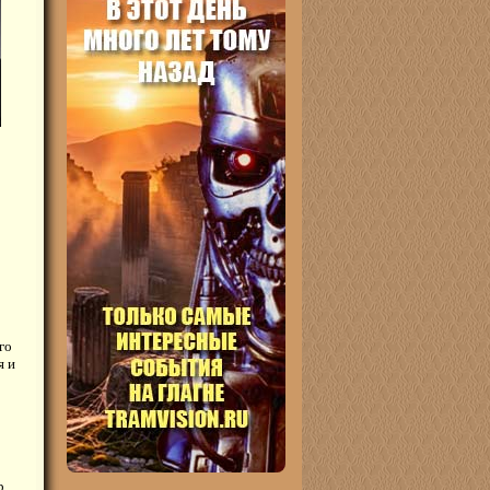
го
я и
р