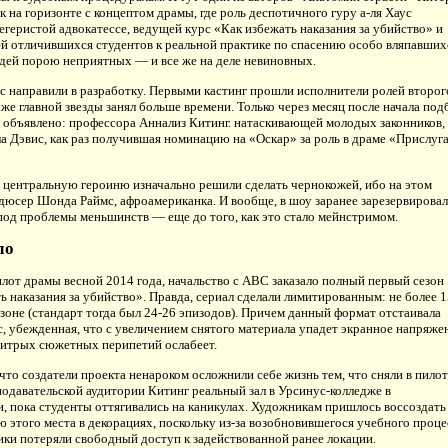
к на горизонте с концептом драмы, где роль деспотичного гуру а-ля Хаус
егеристой адвокатессе, ведущей курс «Как избежать наказания за убийство» и
 отличившихся студентов к реальной практике по спасению особо вляпавших
дей порою неприятных — и все же на деле невиновных.
с направили в разработку. Первыми кастинг прошли исполнители ролей второг
 же главной звезды занял больше времени. Только через месяц после начала под
 объявлено: профессора Аннализ Китинг. натаскивающей молодых законников,
а Дэвис, как раз получившая номинацию на «Оскар» за роль в драме «Прислуг
, центральную героиню изначально решили сделать чернокожей, ибо на этом
дюсер Шонда Раймс, афроамериканка. И вообще, в шоу заранее зарезервирова
под проблемы меньшинств — еще до того, как это стало мейнстримом.
ло
лот драмы весной 2014 года, начальство с ABC заказало полный первый сезон
ь наказания за убийство». Правда, сериал сделали лимитированным: не более 1
езоне (стандарт тогда был 24-26 эпизодов). Причем данный формат отстаивала
, убежденная, что с увеличением снятого материала упадет экранное напряже
хитрых сюжетных перипетий ослабеет.
то создатели проекта ненароком осложнили себе жизнь тем, что сняли в пилот
подавательской аудитории Китинг реальный зал в Урсинус-колледже в
, пока студенты оттягивались на каникулах. Художникам пришлось воссоздать
 этого места в декорациях, поскольку из-за возобновившегося учебного проце
ки потеряли свободный доступ к задействованной ранее локации.