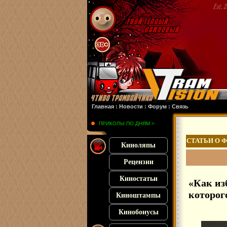
я
: :
Франкенштейн
: :
Микки 17
: :
Субстанция
: :
28 лет спустя
: :
Смерть единоро
Главная
:
Новости
:
Форум
:
Связь
ПРИКОЛЫ ПО ДНЯМ >
СТАТЬИ О 
Киноляпы
Рецензии
Киностатьи
«Как из
которог
Киноштампы
Кинобонусы