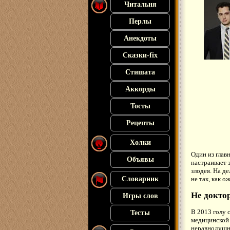
Читальня
Перлы
Анекдоты
Сказки-fix
Стишата
Аккорды
Тосты
Рецепты
Холки
Один из глав
Объявы
настраивает з
злодея. На д
Словарник
не так, как о
Не доктор
Игры слов
В 2013 голу 
Тесты
медицинской 
неравнодушны