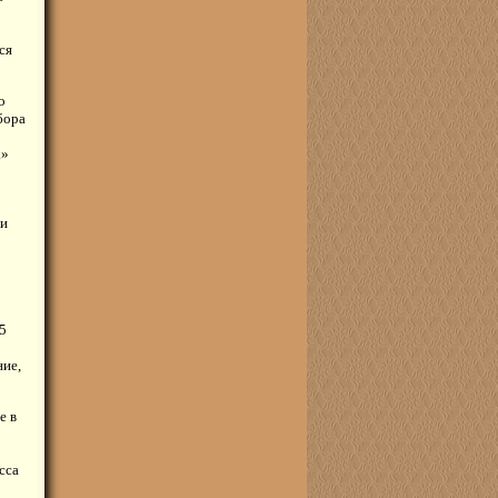
ся
о
бора
а»
ли
5
ние,
е в
сса