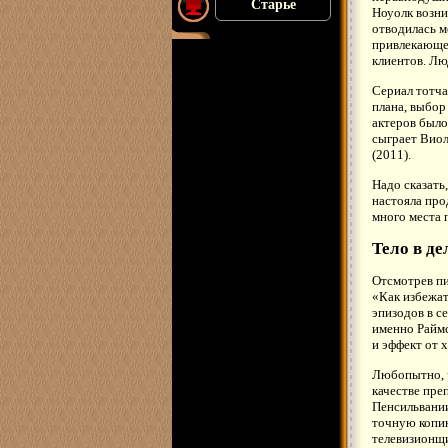
Старье
Ноуолк возни
отводилась м
привлекающей
клиентов. Лю
Сериал тотча
плана, выбор
актеров было
сыграет Виол
(2011).
Надо сказать
настояла про
много места 
Тело в де
Отсмотрев пи
«Как избежат
эпизодов в с
именно Раймс
и эффект от 
Любопытно, ч
качестве пре
Пенсильвании
точную копию
телевизионщи