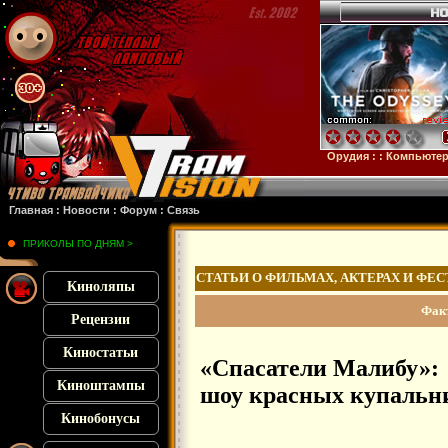
убстанция
: :
28 лет спустя
: :
Смерть единорога
: :
Орудия
: :
Компьютерные анек
Главная
:
Новости
:
Форум
:
Связь
ПРИКОЛЫ ПО ДНЯМ >
СТАТЬИ О ФИЛЬМАХ, АКТЕРАХ И ФЕ
Киноляпы
Фак
Рецензии
Киностатьи
«Спасатели Малибу»:
Киноштампы
шоу красных купальн
Кинобонусы