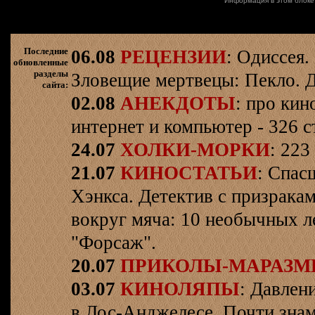
Информация в этом блоке
Последние
06.08
РЕЦЕНЗИИ
: Одиссея.
обновленные
разделы
Зловещие мертвецы: Пекло. Д
сайта:
02.08
АНЕКДОТЫ
: про кин
интернет и компьютер - 326 ст
24.07
ХОЛКИ-МОРКИ
: 223
21.07
КИНОСТАТЬИ
: Спас
Хэнкса. Детектив с призрака
вокруг мяча: 10 необычных л
"Форсаж".
20.07
ПРИКОЛЫ-МАРАЗ
03.07
КИНОЛЯПЫ
: Давлен
в Лос-Анджелесе. Почти знам