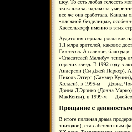
шоу. То есть любая телесеть мо
эксклюзива, однако за умеренны
все же она сработала. Каналы 
«пляжной безделицы», особенн
Хассельхофф именно в этих ст
Аудитория сериала росла как на
1,1 млрд зрителей, каковое до
Гиннесса. А главное, благодар
«Спасателей Малибу» теперь и
горячих звезд. В 1992 году в а
Андерсон (Си Джей Паркер), А
Николь Эггерт (Саммер Куинн)
Холден), в 1995-м — Дэвид Чо
Донна Д'Эррико (Донна Марко)
МакКензи), в 1999-м — Джейс
Прощание с девяносты
В итоге пляжная драма продерж
эпизодов), став абсолютным ф