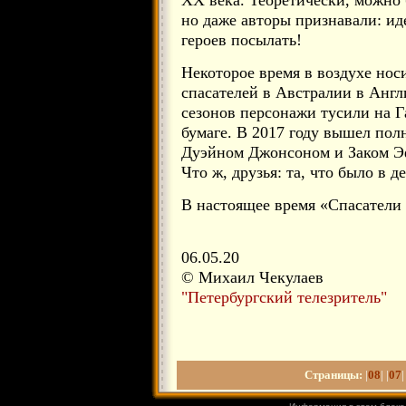
XX века. Теоретически, можно б
но даже авторы признавали: иде
героев посылать!
Некоторое время в воздухе нос
спасателей в Австралии в Англ
сезонов персонажи тусили на Г
бумаге. В 2017 году вышел по
Дуэйном Джонсоном и Заком Эф
Что ж, друзья: та, что было в 
В настоящее время «Спасатели 
06.05.20
© Михаил Чекулаев
"Петербургский телезритель"
Страницы:
|
08
| |
07
|