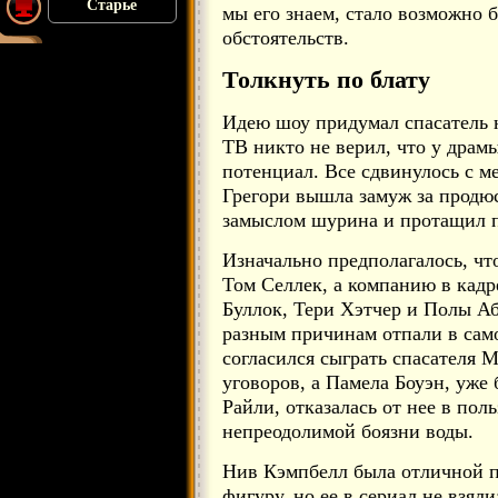
Старье
мы его знаем, стало возможно 
обстоятельств.
Толкнуть по блату
Идею шоу придумал спасатель н
ТВ никто не верил, что у драм
потенциал. Все сдвинулось с ме
Грегори вышла замуж за продю
замыслом шурина и протащил п
Изначально предполагалось, ч
Том Селлек, а компанию в кадр
Буллок, Тери Хэтчер и Полы Аб
разным причинам отпали в сам
согласился сыграть спасателя 
уговоров, а Памела Боуэн, уже
Райли, отказалась от нее в по
непреодолимой боязни воды.
Нив Кэмпбелл была отличной 
фигуру, но ее в сериал не взял